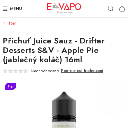
Přejít
Hleda
na
obsah
16ml
3D TISK
Příchuť Juice Sauz - Drifter
TIPY ZA DOBROU CENU
Desserts S&V - Apple Pie
AROMATA A PŘÍCHUTĚ
(jablečný koláč) 16ml
BÁZE
Podrobnosti hodnocení
Neohodnoceno
E-LIQUIDY
Tip
E-CIGARETY
NIKOTINOVÉ SÁČKY