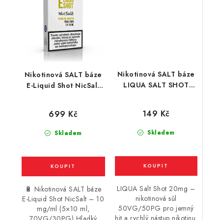
Nikotinová SALT báze
Nikotinová SALT báze
LIQUA SALT SHOT
E-Liquid Shot NicSalt
(50VG/50PG) : 10ml /
(70VG/30PG) : 5x10ml
20mg
/ 10mg
149 Kč
699 Kč
Skladem
Skladem
LIQUA Salt Shot 20mg –
🔋 Nikotinová SALT báze
nikotinová sůl
E-Liquid Shot NicSalt – 10
50VG/50PG pro jemný
mg/ml (5×10 ml,
hit a rychlý nástup nikotinu.
70VG/30PG) Hladký