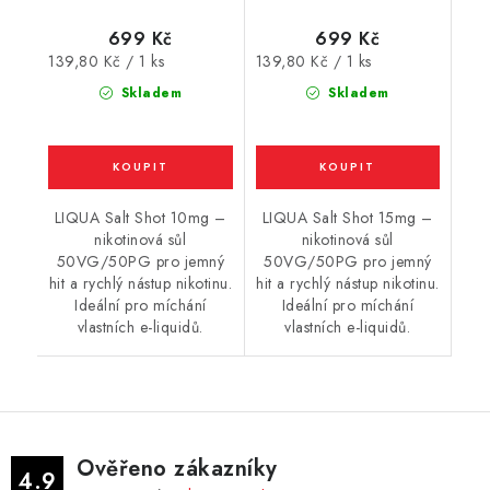
(50VG/50PG) : 5x10ml
(50VG/50PG) : 5x10ml
/ 10mg
/ 15mg
699 Kč
699 Kč
Měrná
Měrná
139,80 Kč / 1 ks
139,80 Kč / 1 ks
cena:
cena:
Skladem
Skladem
LIQUA Salt Shot 10mg –
LIQUA Salt Shot 15mg –
nikotinová sůl
nikotinová sůl
50VG/50PG pro jemný
50VG/50PG pro jemný
hit a rychlý nástup nikotinu.
hit a rychlý nástup nikotinu.
Ideální pro míchání
Ideální pro míchání
vlastních e-liquidů.
vlastních e-liquidů.
Ověřeno zákazníky
4.9