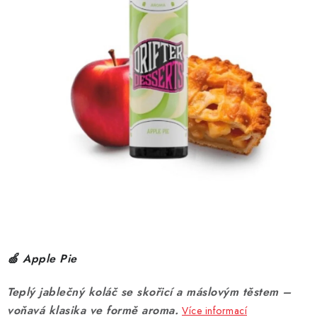
DÁRKOVÉ VOUCHERY
ATOMIZÉRY A CARTRIDGE
DIY
BATERIE A NABÍJEČKY
GRIPY & MODY
JEDNORÁZOVÉ A DOBÍJECÍ E-CIGARETY
NIKOTINOVÝ FILM
🍏 Apple Pie
PŘÍSLUŠENSTVÍ
Teplý jablečný koláč se skořicí a máslovým těstem –
ZNAČKY
voňavá klasika ve formě aroma.
Více informací