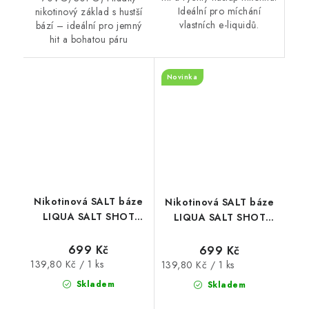
Ideální pro míchání
nikotinový základ s hustší
vlastních e-liquidů.
bází – ideální pro jemný
hit a bohatou páru
Novinka
Nikotinová SALT báze
Nikotinová SALT báze
LIQUA SALT SHOT
LIQUA SALT SHOT
(50VG/50PG) : 5x10ml
(50VG/50PG) : 5x10ml
/ 20mg
/ 5mg
699 Kč
699 Kč
Měrná
139,80 Kč / 1 ks
Měrná
139,80 Kč / 1 ks
cena:
cena:
Skladem
Skladem