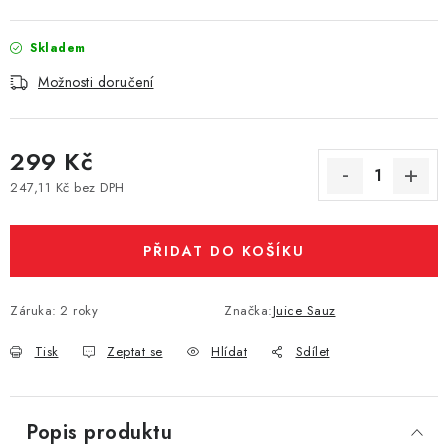
Vše o nákupu
Jak reklamovat či vrátit zboží
Recenze
Skladem
Kontakty
Prodejny
Volná místa
Možnosti doručení
299 Kč
247,11 Kč bez DPH
Měrná cena:
PŘIDAT DO KOŠÍKU
Záruka
:
2 roky
Značka:
Juice Sauz
Tisk
Zeptat se
Hlídat
Sdílet
Popis produktu