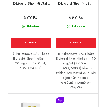
E-Liquid Shot NicSalt
E-Liquid Shot NicSalt
(50VG/50PG) : 5x10ml
(50VG/50PG) : 5x10ml
/ 20mg
/ 10mg
699 Kč
699 Kč
Skladem
Skladem
🔋 Nikotinová SALT báze
🔋 Nikotinová SALT báze
E-Liquid Shot NicSalt –
E-Liquid Shot NicSalt – 10
20 mg/ml (5×10 ml,
mg/ml (5×10 ml,
50VG/50PG)
50VG/50PG) Ideální
základ pro vlastní e-liquidy
s jemným hitem a
vyváženým poměrem
PG/VG
Tip