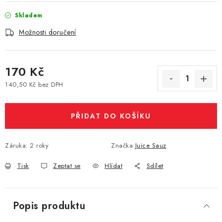
Vše o nákupu
Jak reklamovat či vrátit zboží
Recenze
Skladem
Kontakty
Prodejny
Volná místa
Možnosti doručení
170 Kč
140,50 Kč bez DPH
Měrná cena:
PŘIDAT DO KOŠÍKU
Záruka
:
2 roky
Značka:
Juice Sauz
Tisk
Zeptat se
Hlídat
Sdílet
Popis produktu