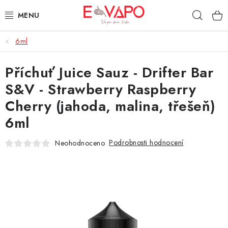
Přejít
Hleda
na
obsah
6ml
3D TISK
Příchuť Juice Sauz - Drifter Bar
TIPY ZA DOBROU CENU
S&V - Strawberry Raspberry
AROMATA A PŘÍCHUTĚ
Cherry (jahoda, malina, třešeň)
6ml
BÁZE
Podrobnosti hodnocení
Neohodnoceno
E-LIQUIDY
E-CIGARETY
NIKOTINOVÉ SÁČKY