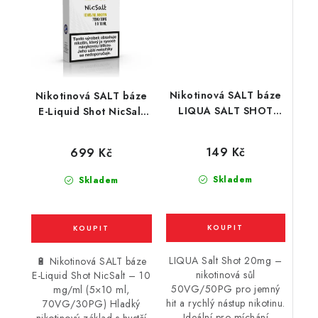
Nikotinová SALT báze
Nikotinová SALT báze
LIQUA SALT SHOT
E-Liquid Shot NicSalt
(50VG/50PG) : 10ml /
(70VG/30PG) : 5x10ml
20mg
/ 10mg
149 Kč
699 Kč
Skladem
Skladem
LIQUA Salt Shot 20mg –
🔋 Nikotinová SALT báze
nikotinová sůl
E-Liquid Shot NicSalt – 10
50VG/50PG pro jemný
mg/ml (5×10 ml,
hit a rychlý nástup nikotinu.
70VG/30PG) Hladký
Ideální pro míchání