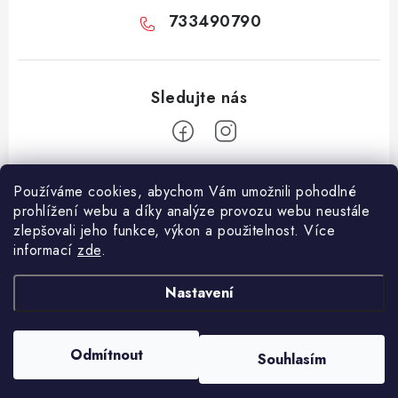
733490790
Z
Používáme cookies, abychom Vám umožnili pohodlné
á
prohlížení webu a díky analýze provozu webu neustále
Facebook
p
zlepšovali jeho funkce, výkon a použitelnost. Více
informací
zde
.
a
Informace pro vás
t
Nastavení
í
Vše o nákupu
Copyright 2026
E-Vapo.cz
. Všechna práva vyhrazena.
Upravit nastavení
Jak reklamovat či vrátit zboží
cookies
Odmítnout
Souhlasím
Vytvořil Shoptet
Recenze