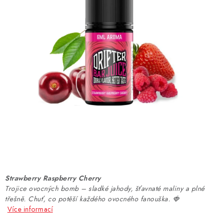
DÁRKOVÉ VOUCHERY
ATOMIZÉRY A CARTRIDGE
DIY
BATERIE A NABÍJEČKY
GRIPY & MODY
JEDNORÁZOVÉ A DOBÍJECÍ E-CIGARETY
NIKOTINOVÝ FILM
Strawberry Raspberry Cherry
PŘÍSLUŠENSTVÍ
Trojice ovocných bomb – sladké jahody, šťavnaté maliny a plné
třešně. Chuť, co potěší každého ovocného fanouška. 🍓
ZNAČKY
Více informací