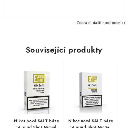
Zobrazit další hodnocení
Související produkty
Nikotinová SALT báze
Nikotinová SALT báze
E-Liquid Shot NicSalt
E-Liquid Shot NicSalt