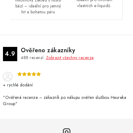
nikotinový základ s hustší
vlastních e-liquidů.
bází – ideální pro jemný
hit a bohatou páru
Ověřeno zákazníky
4.9
488
recenzí.
Zobrazit všechny recenze
+ rychlé dodání
"Ověřená recenze – zákazník po nákupu ověřen službou Heureka
Group"