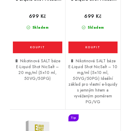
(50VG/50PG) : 5x10ml
(50VG/50PG) : 5x10ml
/ 20mg
/ 10mg
699 Kč
699 Kč
Skladem
Skladem
🔋 Nikotinová SALT báze
🔋 Nikotinová SALT báze
E-Liquid Shot NicSalt –
E-Liquid Shot NicSalt – 10
20 mg/ml (5×10 ml,
mg/ml (5×10 ml,
50VG/50PG)
50VG/50PG) Ideální
základ pro vlastní e-liquidy
s jemným hitem a
vyváženým poměrem
PG/VG
Tip