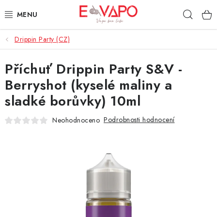
Přejít
Hleda
na
obsah
Drippin Party (CZ)
3D TISK
Příchuť Drippin Party S&V -
TIPY ZA DOBROU CENU
Berryshot (kyselé maliny a
AROMATA A PŘÍCHUTĚ
sladké borůvky) 10ml
BÁZE
Podrobnosti hodnocení
Neohodnoceno
E-LIQUIDY
E-CIGARETY
NIKOTINOVÉ SÁČKY