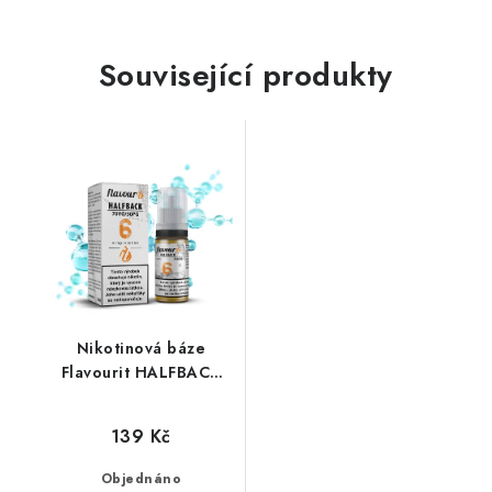
Související produkty
Nikotinová báze
Flavourit HALFBACK
(70VG/30PG) 10ml /
6mg
139 Kč
Objednáno