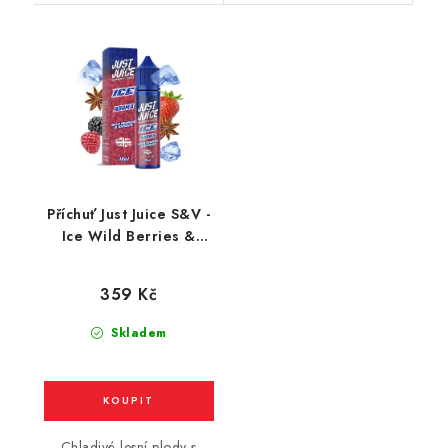
Příchuť Just Juice S&V -
Ice Wild Berries &
Aniseed (chladivé lesní
plody s anýzem) 10ml
359 Kč
Skladem
Chladivé lesní plody s