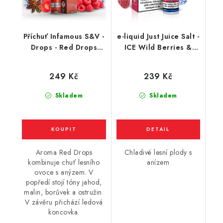
Příchuť Infamous S&V -
e-liquid Just Juice Salt -
Drops - Red Drops
ICE Wild Berries &
(lesní plody) 10ml
Aniseed (Chladivé
lesní plody s anízem)
249 Kč
239 Kč
10ml
Skladem
Skladem
Aroma Red Drops
Chladivé lesní plody s
kombinuje chuť lesního
anízem
ovoce s anýzem. V
popředí stojí tóny jahod,
malin, borůvek a ostružin.
V závěru přichází ledová
koncovka.