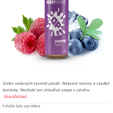
DÁRKOVÉ VOUCHERY
ATOMIZÉRY A CARTRIDGE
DIY
BATERIE A NABÍJEČKY
GRIPY & MODY
JEDNORÁZOVÉ A DOBÍJECÍ E-CIGARETY
NIKOTINOVÝ FILM
Směs voňavých lesních plodů. Nakyslé maliny a sladké
borůvky. Nechybí ani chladivá stopa v závěru.
PŘÍSLUŠENSTVÍ
Více informací
ZNAČKY
Položka byla vyprodána…