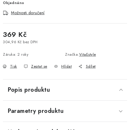
Objednáno
Vše o nákupu
Jak reklamovat či vrátit zboží
Recenze
Možnosti doručení
Kontakty
Prodejny
Volná místa
369 Kč
304,96 Kč bez DPH
Měrná cena:
Záruka
:
2 roky
Značka:
VitaEstyle
Tisk
Zeptat se
Hlídat
Sdílet
Popis produktu
Parametry produktu