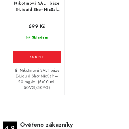
Nikotinová SALT báze
E-Liquid Shot NicSalt
(50VG/50PG) : 5x10ml
/ 20mg
699 Kč
Skladem
🔋 Nikotinová SALT báze
E-Liquid Shot NicSalt –
20 mg/ml (5×10 ml,
50VG/50PG)
Ověřeno zákazníky
4.9