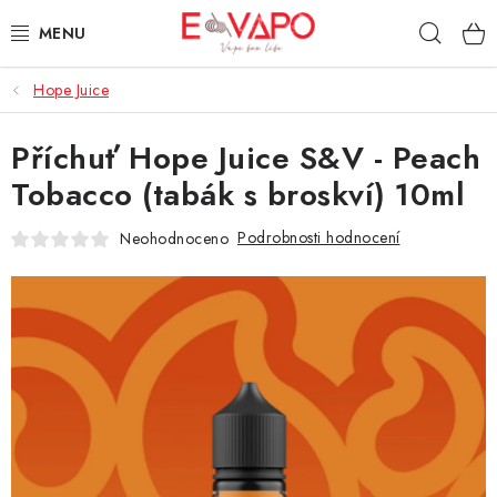
Přejít
Hleda
na
obsah
Hope Juice
3D TISK
Příchuť Hope Juice S&V - Peach
TIPY ZA DOBROU CENU
Tobacco (tabák s broskví) 10ml
AROMATA A PŘÍCHUTĚ
Podrobnosti hodnocení
Neohodnoceno
BÁZE
E-LIQUIDY
E-CIGARETY
NIKOTINOVÉ SÁČKY