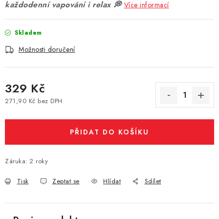
každodenní vapování i relax 💭
Více informací
Vše o nákupu
Jak reklamovat či vrátit zboží
Recenze
Kontakty
Prodejny
Volná místa
Skladem
Možnosti doručení
329 Kč
271,90 Kč bez DPH
Měrná cena:
PŘIDAT DO KOŠÍKU
Záruka
:
2 roky
Tisk
Zeptat se
Hlídat
Sdílet