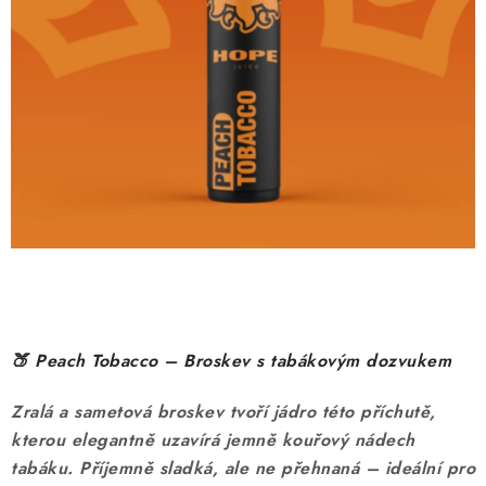
DÁRKOVÉ VOUCHERY
ATOMIZÉRY A CARTRIDGE
DIY
BATERIE A NABÍJEČKY
GRIPY & MODY
JEDNORÁZOVÉ A DOBÍJECÍ E-CIGARETY
NIKOTINOVÝ FILM
🍑 Peach Tobacco – Broskev s tabákovým dozvukem
PŘÍSLUŠENSTVÍ
Zralá a sametová broskev tvoří jádro této příchutě,
kterou elegantně uzavírá jemně kouřový nádech
ZNAČKY
tabáku. Příjemně sladká, ale ne přehnaná – ideální pro