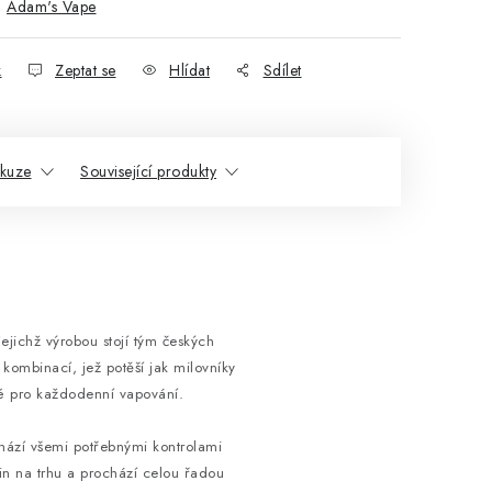
:
Adam's Vape
k
Zeptat se
Hlídat
Sdílet
skuze
Související produkty
ejichž výrobou stojí tým českých
kombinací, jež potěší jak milovníky
né pro každodenní vapování.
hází všemi potřebnými kontrolami
vin na trhu a prochází celou řadou