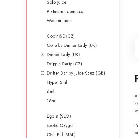
Solo Juice
Platinum Tobaccos
Wailani Juice
CoolniSE (CZ)
Core by Dinner Lady (UK)
Dinner Lady (UK)
Drippin Party (CZ)
Drifter Bar by Juice Sauz (GB)
Hyper 5ml
6ml
A
16ml
v
o
Egoist (SLO)
Exotic Oxygen
P
p
Chill Pill (MAL)