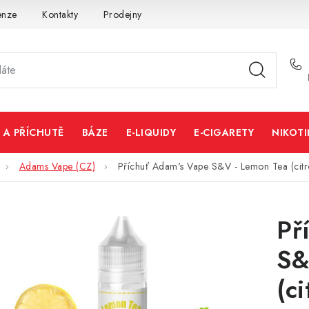
enze
Kontakty
Prodejny
Volná místa
 A PŘÍCHUTĚ
BÁZE
E-LIQUIDY
E-CIGARETY
NIKOT
Adams Vape (CZ)
Příchuť Adam's Vape S&V - Lemon Tea (citr
Př
S&
(c