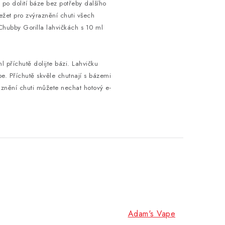
 po dolití báze bez potřeby dalšího
žet pro zvýraznění chuti všech
Chubby Gorilla lahvičkách s 10 ml
 příchutě dolijte bázi. Lahvičku
e. Příchutě skvěle chutnají s bázemi
aznění chuti můžete nechat hotový e-
Adam's Vape