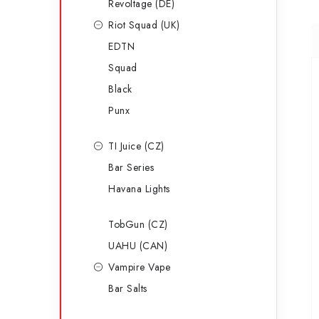
Revoltage (DE)
Riot Squad (UK)
EDTN
Squad
Black
Punx
TI Juice (CZ)
Bar Series
Havana Lights
TobGun (CZ)
UAHU (CAN)
Vampire Vape
Bar Salts