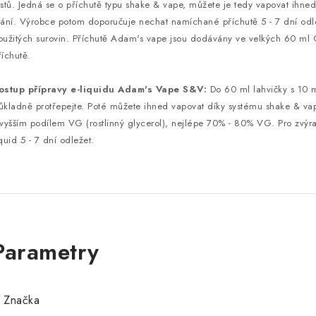
estů. Jedná se o příchutě typu shake & vape, můžete je tedy vapovat ihned
rání. Výrobce potom doporučuje nechat namíchané příchutě 5 - 7 dní odle
oužitých surovin. Příchutě Adam's vape jsou dodávány ve velkých 60 ml 
říchutě.
ostup přípravy e-liquidu Adam's Vape S&V:
Do 60 ml lahvičky s 10 ml
ůkladně protřepejte. Poté můžete ihned vapovat díky systému shake & vap
 vyšším podílem VG (rostlinný glycerol), nejlépe 70% - 80% VG. Pro zvýr
iquid 5 - 7 dní odležet.
Značka