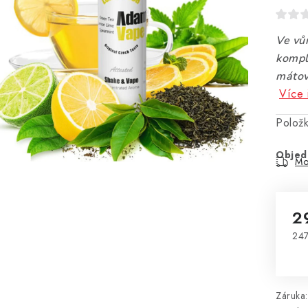
Ve vůn
kompl
máto
Více 
Polož
Objed
Mo
2
247
Mě
Záruka
: