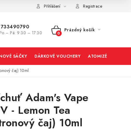
Přihlášení
Registrace
733490790
Prázdný košík
Po – Pá: 9:30 – 17:30
NÁKUPNÍ
KOŠÍK
INOVÉ SÁČKY
DÁRKOVÉ VOUCHERY
ATOMIZÉRY A CART
onový čaj) 10ml
íchuť Adam's Vape
V - Lemon Tea
itronový čaj) 10ml