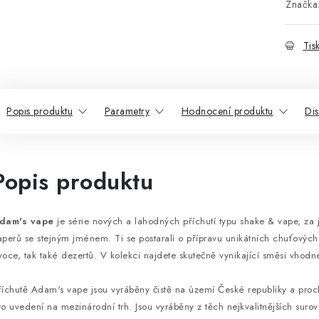
Značka
Tis
Popis produktu
Parametry
Hodnocení produktu
Di
Popis produktu
dam's vape
je série nových a lahodných příchutí typu shake & vape, za j
aperů se stejným jménem. Ti se postarali o přípravu unikátních chuťových 
voce, tak také dezertů. V kolekci najdete skutečně vynikající směsi vhod
říchutě Adam's vape jsou vyráběny čistě na území České republiky a proc
ro uvedení na mezinárodní trh. Jsou vyráběny z těch nejkvalitnějších suro