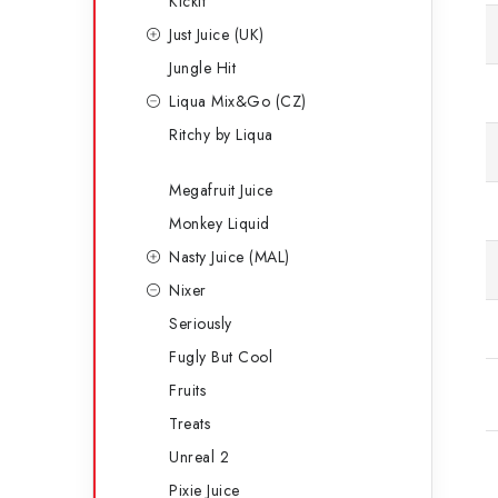
Kickit
Just Juice (UK)
Jungle Hit
Liqua Mix&Go (CZ)
Ritchy by Liqua
Megafruit Juice
Monkey Liquid
Nasty Juice (MAL)
Nixer
Seriously
Fugly But Cool
Fruits
Treats
Unreal 2
Pixie Juice