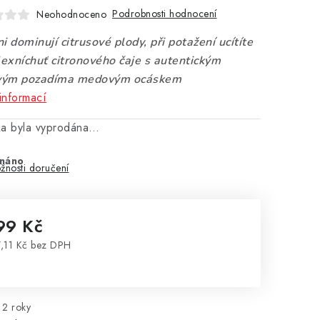
Podrobnosti hodnocení
Neohodnoceno
i dominují citrusové plody, při potažení ucítíte
exníchuť citronového čaje s autentickým
vým pozadíma medovým ocáskem
informací
ka byla vyprodána…
náno
žnosti doručení
99 Kč
,11 Kč bez DPH
rná cena:
2 roky