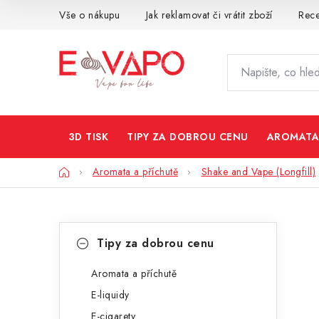
Přejít
Vše o nákupu
Jak reklamovat či vrátit zboží
Rec
na
obsah
3D TISK
TIPY ZA DOBROU CENU
AROMATA
Domů
Aromata a příchutě
Shake and Vape (Longfill)
P
K
Přeskočit
Tipy za dobrou cenu
kategorie
a
o
t
Aromata a příchutě
s
E-liquidy
e
t
E-cigarety