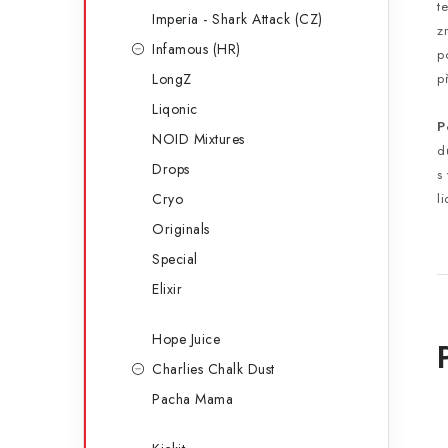
t
Imperia - Shark Attack (CZ)
z
Infamous (HR)
p
LongZ
p
Liqonic
P
NOID Mixtures
d
Drops
s
Cryo
l
Originals
Special
Elixir
Hope Juice
Charlies Chalk Dust
Pacha Mama