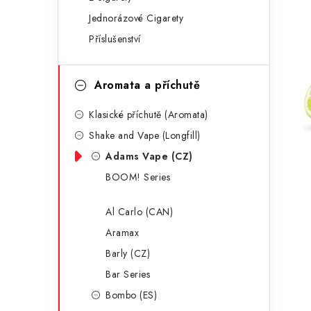
g
r
Jednorázové Cigarety
o
Příslušenství
a
r
n
i
Aromata a příchutě
e
n
Klasické příchutě (Aromata)
í
Shake and Vape (Longfill)
p
Adams Vape (CZ)
a
BOOM! Series
n
Al Carlo (CAN)
e
Aramax
l
Barly (CZ)
Bar Series
Bombo (ES)