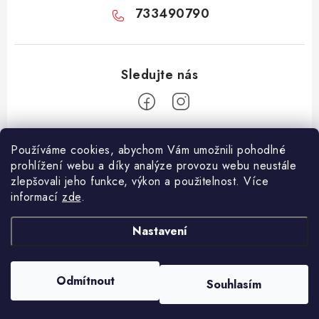
733490790
Z
Používáme cookies, abychom Vám umožnili pohodlné
á
prohlížení webu a díky analýze provozu webu neustále
Facebook
p
zlepšovali jeho funkce, výkon a použitelnost. Více
informací
zde
.
a
Informace pro vás
t
Nastavení
í
Vše o nákupu
Copyright 2026
E-Vapo.cz
. Všechna práva vyhrazena.
Upravit nastavení
Jak reklamovat či vrátit zboží
cookies
Odmítnout
Souhlasím
Vytvořil Shoptet
Recenze
Používáme
ověření věku Adulto