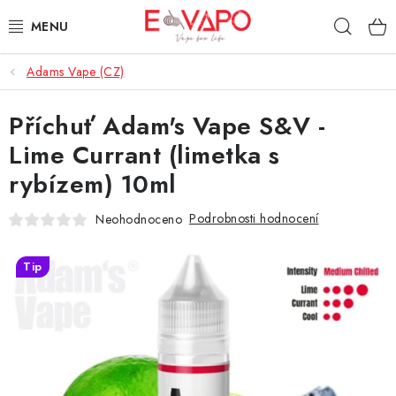
Přejít
Hleda
na
obsah
Adams Vape (CZ)
3D TISK
Příchuť Adam's Vape S&V -
TIPY ZA DOBROU CENU
Lime Currant (limetka s
AROMATA A PŘÍCHUTĚ
rybízem) 10ml
BÁZE
Podrobnosti hodnocení
Neohodnoceno
E-LIQUIDY
Tip
E-CIGARETY
NIKOTINOVÉ SÁČKY