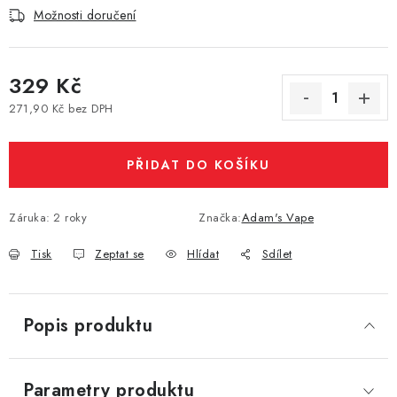
Možnosti doručení
Vše o nákupu
Jak reklamovat či vrátit zboží
Recenze
Kontakty
Prodejny
Volná místa
329 Kč
271,90 Kč bez DPH
Měrná cena:
PŘIDAT DO KOŠÍKU
Záruka
:
2 roky
Značka:
Adam's Vape
Tisk
Zeptat se
Hlídat
Sdílet
Popis produktu
Parametry produktu