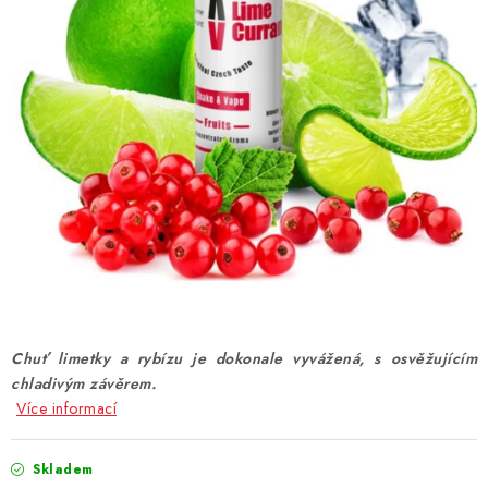
DÁRKOVÉ VOUCHERY
ATOMIZÉRY A CARTRIDGE
DIY
BATERIE A NABÍJEČKY
GRIPY & MODY
JEDNORÁZOVÉ A DOBÍJECÍ E-CIGARETY
NIKOTINOVÝ FILM
Chuť limetky a rybízu je dokonale vyvážená, s osvěžujícím
chladivým závěrem.
PŘÍSLUŠENSTVÍ
Více informací
ZNAČKY
Skladem