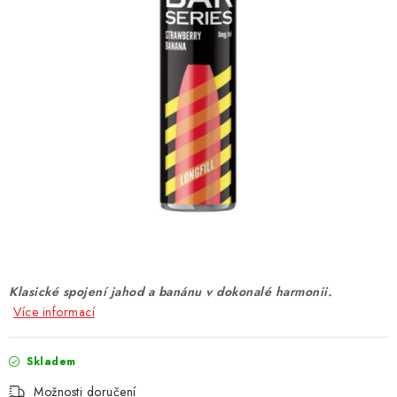
DÁRKOVÉ VOUCHERY
ATOMIZÉRY A CARTRIDGE
DIY
BATERIE A NABÍJEČKY
GRIPY & MODY
JEDNORÁZOVÉ A DOBÍJECÍ E-CIGARETY
NIKOTINOVÝ FILM
Klasické spojení jahod a banánu v dokonalé harmonii.
Více informací
PŘÍSLUŠENSTVÍ
Skladem
ZNAČKY
Možnosti doručení