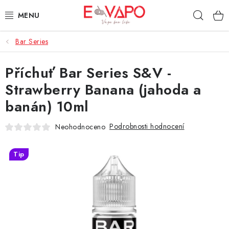
Přejít
Hleda
na
obsah
Bar Series
3D TISK
Příchuť Bar Series S&V -
TIPY ZA DOBROU CENU
Strawberry Banana (jahoda a
AROMATA A PŘÍCHUTĚ
banán) 10ml
BÁZE
Podrobnosti hodnocení
Neohodnoceno
E-LIQUIDY
Tip
E-CIGARETY
NIKOTINOVÉ SÁČKY