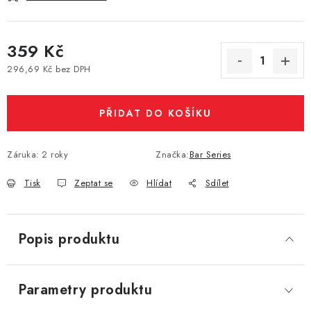
Vše o nákupu
Jak reklamovat či vrátit zboží
Recenze
Kontakty
Prodejny
Volná místa
359 Kč
296,69 Kč bez DPH
Měrná cena:
PŘIDAT DO KOŠÍKU
Záruka
:
2 roky
Značka:
Bar Series
Tisk
Zeptat se
Hlídat
Sdílet
Popis produktu
Parametry produktu