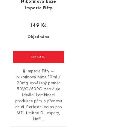
Nikotinová báze
Imperia Fifty
(50VG/50PG) : 10ml /
20mg
149 Kč
Objednáno
🧪 Imperia Fifty –
Nikotinová báze 10ml /
20mg Vyvážený poměr
50VG/50PG zaručuje
ideální kombinaci
produkce páry a přenosu
chuti. Perfektní volba pro
MTL i mírné DL vapery,
kteří...