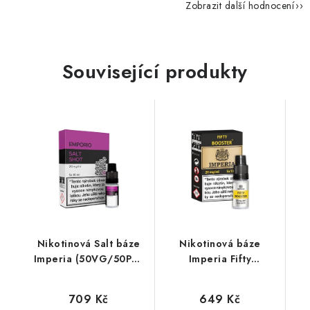
Zobrazit další hodnocení
Související produkty
Nikotinová Salt báze
Nikotinová báze
Imperia (50VG/50PG)
Imperia Fifty
5x10ml / 20mg
(50VG/50PG) : 5x10ml
/ 20mg
709 Kč
649 Kč