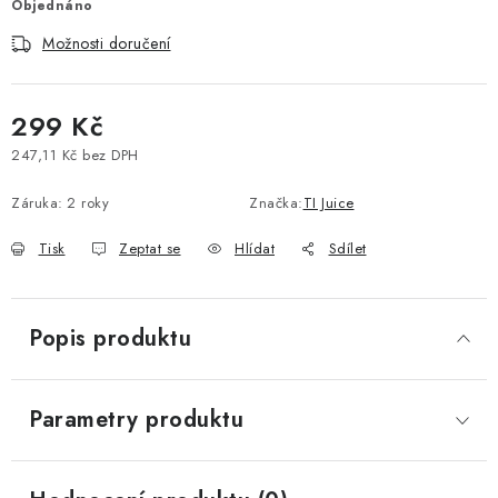
Objednáno
Vše o nákupu
Jak reklamovat či vrátit zboží
Recenze
Možnosti doručení
Kontakty
Prodejny
Volná místa
299 Kč
247,11 Kč bez DPH
Měrná cena:
Záruka
:
2 roky
Značka:
TI Juice
Tisk
Zeptat se
Hlídat
Sdílet
Popis produktu
Parametry produktu