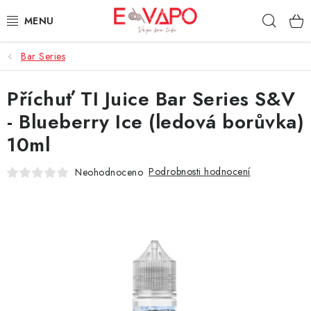
Přejít
Hleda
na
obsah
Bar Series
3D TISK
Příchuť TI Juice Bar Series S&V
TIPY ZA DOBROU CENU
- Blueberry Ice (ledová borůvka)
AROMATA A PŘÍCHUTĚ
10ml
BÁZE
Podrobnosti hodnocení
Neohodnoceno
E-LIQUIDY
E-CIGARETY
NIKOTINOVÉ SÁČKY