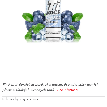
DÁRKOVÉ VOUCHERY
ATOMIZÉRY A CARTRIDGE
DIY
BATERIE A NABÍJEČKY
GRIPY & MODY
JEDNORÁZOVÉ A DOBÍJECÍ E-CIGARETY
NIKOTINOVÝ FILM
Plná chuť čerstvých borůvek s ledem. Pro milovníky lesních
PŘÍSLUŠENSTVÍ
plodů a sladkých ovocných tónů.
Více informací
Položka byla vyprodána…
ZNAČKY