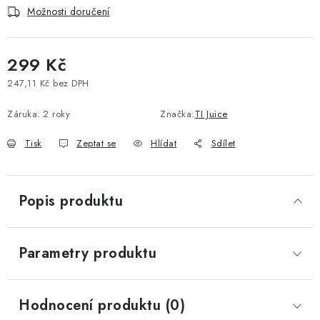
Možnosti doručení
Vše o nákupu
Jak reklamovat či vrátit zboží
Recenze
Kontakty
Prodejny
Volná místa
299 Kč
247,11 Kč bez DPH
Měrná cena:
Záruka
:
2 roky
Značka:
TI Juice
Tisk
Zeptat se
Hlídat
Sdílet
Popis produktu
Parametry produktu
Hodnocení produktu (0)