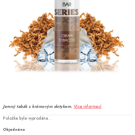
DÁRKOVÉ VOUCHERY
ATOMIZÉRY A CARTRIDGE
DIY
BATERIE A NABÍJEČKY
GRIPY & MODY
JEDNORÁZOVÉ A DOBÍJECÍ E-CIGARETY
NIKOTINOVÝ FILM
Jemný tabák s krémovým dotykem.
Více informací
PŘÍSLUŠENSTVÍ
Položka byla vyprodána…
ZNAČKY
Objednáno