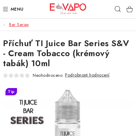
Přejít
Hleda
na
obsah
Bar Series
3D TISK
Příchuť TI Juice Bar Series S&V
TIPY ZA DOBROU CENU
- Cream Tobacco (krémový
AROMATA A PŘÍCHUTĚ
tabák) 10ml
BÁZE
Podrobnosti hodnocení
Neohodnoceno
E-LIQUIDY
Tip
E-CIGARETY
NIKOTINOVÉ SÁČKY