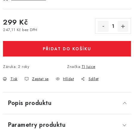
Vše o nákupu
Jak reklamovat či vrátit zboží
Recenze
Kontakty
Prodejny
Volná místa
299 Kč
247,11 Kč bez DPH
Měrná cena:
PŘIDAT DO KOŠÍKU
Záruka
:
2 roky
Značka:
TI Juice
Tisk
Zeptat se
Hlídat
Sdílet
Popis produktu
Parametry produktu