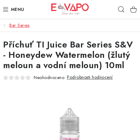
Přejít
Hleda
na
obsah
Bar Series
3D TISK
Příchuť TI Juice Bar Series S&V
TIPY ZA DOBROU CENU
- Honeydew Watermelon (žlutý
AROMATA A PŘÍCHUTĚ
meloun a vodní meloun) 10ml
BÁZE
Podrobnosti hodnocení
Neohodnoceno
E-LIQUIDY
E-CIGARETY
NIKOTINOVÉ SÁČKY