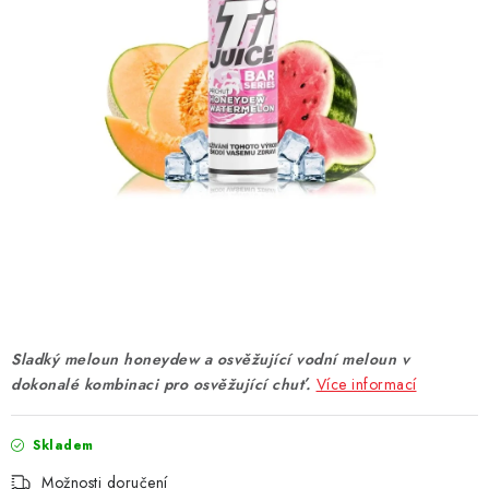
DÁRKOVÉ VOUCHERY
ATOMIZÉRY A CARTRIDGE
DIY
BATERIE A NABÍJEČKY
GRIPY & MODY
JEDNORÁZOVÉ A DOBÍJECÍ E-CIGARETY
NIKOTINOVÝ FILM
Sladký meloun honeydew a osvěžující vodní meloun v
dokonalé kombinaci pro osvěžující chuť.
Více informací
PŘÍSLUŠENSTVÍ
Skladem
ZNAČKY
Možnosti doručení