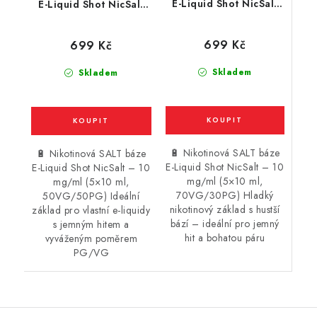
E-Liquid Shot NicSalt
E-Liquid Shot NicSalt
(70VG/30PG) : 5x10ml
(50VG/50PG) : 5x10ml
/ 10mg
/ 10mg
699 Kč
699 Kč
Skladem
Skladem
🔋 Nikotinová SALT báze
🔋 Nikotinová SALT báze
E-Liquid Shot NicSalt – 10
E-Liquid Shot NicSalt – 10
mg/ml (5×10 ml,
mg/ml (5×10 ml,
70VG/30PG) Hladký
50VG/50PG) Ideální
nikotinový základ s hustší
základ pro vlastní e-liquidy
bází – ideální pro jemný
s jemným hitem a
hit a bohatou páru
vyváženým poměrem
PG/VG