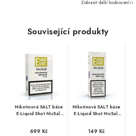
Zobrazit další hodnocení
Související produkty
Nikotinová SALT báze
Nikotinová SALT báze
E-Liquid Shot NicSalt
E-Liquid Shot NicSalt
(50VG/50PG) : 5x10ml
(50VG/50PG) : 10ml /
/ 20mg
20mg
699 Kč
149 Kč