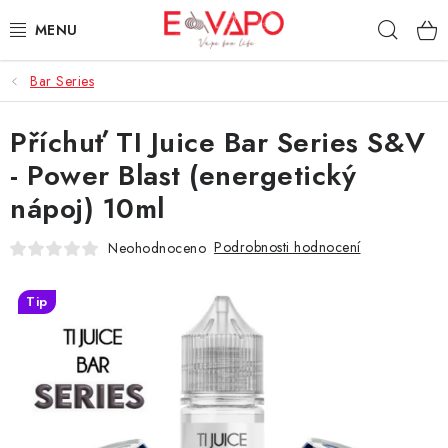
Přejít
Hleda
na
obsah
Bar Series
3D TISK
Příchuť TI Juice Bar Series S&V
TIPY ZA DOBROU CENU
- Power Blast (energetický
AROMATA A PŘÍCHUTĚ
nápoj) 10ml
BÁZE
Podrobnosti hodnocení
Neohodnoceno
E-LIQUIDY
Tip
E-CIGARETY
NIKOTINOVÉ SÁČKY