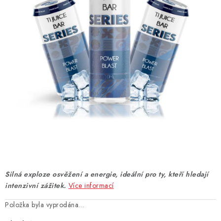
DÁRKOVÉ VOUCHERY
ATOMIZÉRY A CARTRIDGE
DIY
BATERIE A NABÍJEČKY
GRIPY & MODY
JEDNORÁZOVÉ A DOBÍJECÍ E-CIGARETY
NIKOTINOVÝ FILM
Silná exploze osvěžení a energie, ideální pro ty, kteří hledají
PŘÍSLUŠENSTVÍ
intenzivní zážitek.
Více informací
Položka byla vyprodána…
ZNAČKY