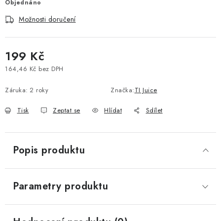
Objednáno
Vše o nákupu
Jak reklamovat či vrátit zboží
Recenze
Možnosti doručení
Kontakty
Prodejny
Volná místa
199 Kč
164,46 Kč bez DPH
Měrná cena:
Záruka
:
2 roky
Značka:
TI Juice
Tisk
Zeptat se
Hlídat
Sdílet
Popis produktu
Parametry produktu