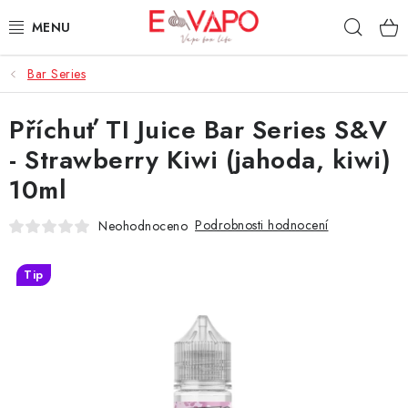
Přejít
Hleda
na
obsah
Bar Series
3D TISK
Příchuť TI Juice Bar Series S&V
TIPY ZA DOBROU CENU
- Strawberry Kiwi (jahoda, kiwi)
AROMATA A PŘÍCHUTĚ
10ml
BÁZE
Podrobnosti hodnocení
Neohodnoceno
E-LIQUIDY
Tip
E-CIGARETY
NIKOTINOVÉ SÁČKY