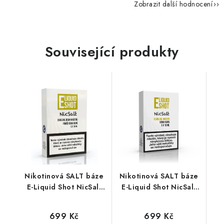
Zobrazit další hodnocení
Související produkty
Nikotinová SALT báze
Nikotinová SALT báze
E-Liquid Shot NicSalt
E-Liquid Shot NicSalt
(50VG/50PG) : 5x10ml
(50VG/50PG) : 5x10ml
/ 20mg
/ 10mg
699 Kč
699 Kč