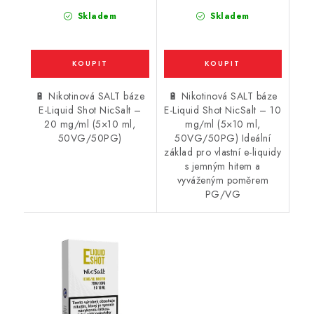
Skladem
Skladem
🔋 Nikotinová SALT báze
🔋 Nikotinová SALT báze
E-Liquid Shot NicSalt –
E-Liquid Shot NicSalt – 10
20 mg/ml (5×10 ml,
mg/ml (5×10 ml,
50VG/50PG)
50VG/50PG) Ideální
základ pro vlastní e-liquidy
s jemným hitem a
vyváženým poměrem
PG/VG