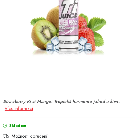
DÁRKOVÉ VOUCHERY
ATOMIZÉRY A CARTRIDGE
DIY
BATERIE A NABÍJEČKY
GRIPY & MODY
JEDNORÁZOVÉ A DOBÍJECÍ E-CIGARETY
NIKOTINOVÝ FILM
Strawberry Kiwi Mango: Tropická harmonie jahod a kiwi.
Více informací
PŘÍSLUŠENSTVÍ
Skladem
ZNAČKY
Možnosti doručení