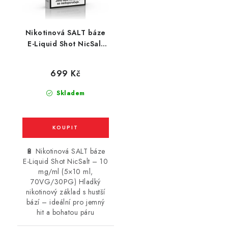
Nikotinová SALT báze
E-Liquid Shot NicSalt
(70VG/30PG) : 5x10ml
/ 10mg
699 Kč
Skladem
🔋 Nikotinová SALT báze
E-Liquid Shot NicSalt – 10
mg/ml (5×10 ml,
70VG/30PG) Hladký
nikotinový základ s hustší
bází – ideální pro jemný
hit a bohatou páru