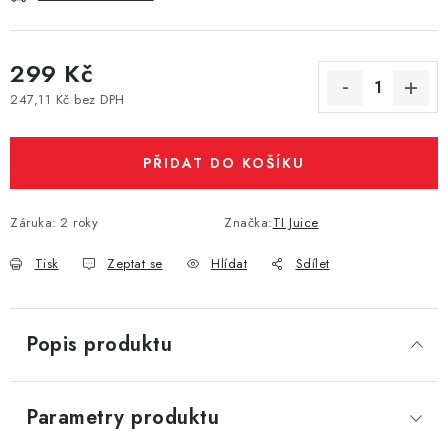
Vše o nákupu
Jak reklamovat či vrátit zboží
Recenze
Kontakty
Prodejny
Volná místa
299 Kč
247,11 Kč bez DPH
Měrná cena:
PŘIDAT DO KOŠÍKU
Záruka
:
2 roky
Značka:
TI Juice
Tisk
Zeptat se
Hlídat
Sdílet
Popis produktu
Parametry produktu