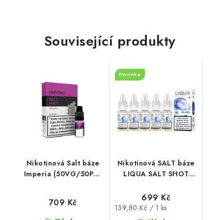
Související produkty
Novinka
Nikotinová Salt báze
Nikotinová SALT báze
Imperia (50VG/50PG)
LIQUA SALT SHOT
5x10ml / 20mg
(50VG/50PG) : 5x10ml
/ 15mg
699 Kč
709 Kč
Měrná
139,80 Kč / 1 ks
cena: