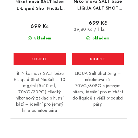
Nikotinová SALT báze
Nikotinová SALT báze
LIQUA SALT SHOT
E-Liquid Shot NicSalt
(70VG/30PG) : 5x10ml
(70VG/30PG) : 5x10ml
/ 5mg
/ 10mg
699 Kč
699 Kč
Měrná
139,80 Kč / 1 ks
cena:
Skladem
Skladem
🔋 Nikotinová SALT báze
LIQUA Salt Shot 5mg –
E-Liquid Shot NicSalt – 10
nikotinová sůl
mg/ml (5×10 ml,
70VG/30PG s jemným
70VG/30PG) Hladký
hitem, ideální pro míchání
nikotinový základ s hustší
do liquidů s větší produkcí
bází – ideální pro jemný
páry.
hit a bohatou páru