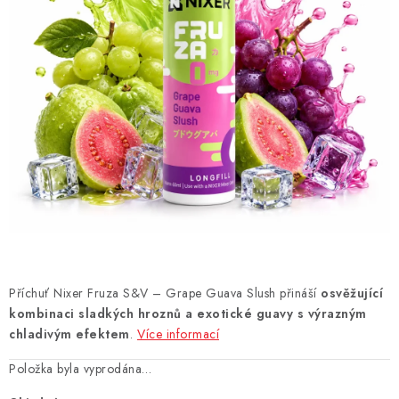
DÁRKOVÉ VOUCHERY
ATOMIZÉRY A CARTRIDGE
DIY
BATERIE A NABÍJEČKY
GRIPY & MODY
JEDNORÁZOVÉ A DOBÍJECÍ E-CIGARETY
NIKOTINOVÝ FILM
Příchuť Nixer Fruza S&V – Grape Guava Slush přináší
osvěžující
kombinaci sladkých hroznů a exotické guavy s výrazným
PŘÍSLUŠENSTVÍ
chladivým efektem
.
Více informací
Položka byla vyprodána…
ZNAČKY