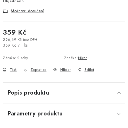
Objednáno
Vše o nákupu
Jak reklamovat či vrátit zboží
Recenze
Možnosti doručení
Kontakty
Prodejny
Volná místa
359 Kč
296,69 Kč bez DPH
Měrná cena:
359 Kč / 1 ks
Záruka
:
2 roky
Značka:
Nixer
Tisk
Zeptat se
Hlídat
Sdílet
Popis produktu
Parametry produktu