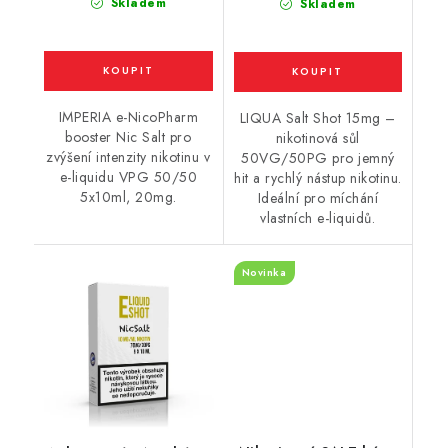
Skladem
Skladem
IMPERIA e-NicoPharm
LIQUA Salt Shot 15mg –
booster Nic Salt pro
nikotinová sůl
zvýšení intenzity nikotinu v
50VG/50PG pro jemný
e-liquidu VPG 50/50
hit a rychlý nástup nikotinu.
5x10ml, 20mg.
Ideální pro míchání
vlastních e-liquidů.
Novinka