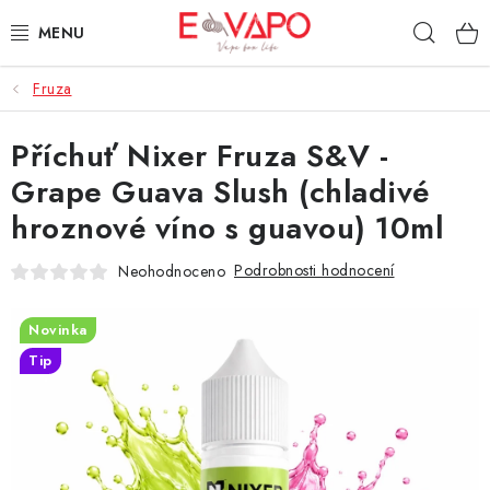
Přejít
Hleda
na
obsah
Fruza
3D TISK
Příchuť Nixer Fruza S&V -
TIPY ZA DOBROU CENU
Grape Guava Slush (chladivé
AROMATA A PŘÍCHUTĚ
hroznové víno s guavou) 10ml
BÁZE
Podrobnosti hodnocení
Neohodnoceno
E-LIQUIDY
Novinka
Tip
E-CIGARETY
NIKOTINOVÉ SÁČKY