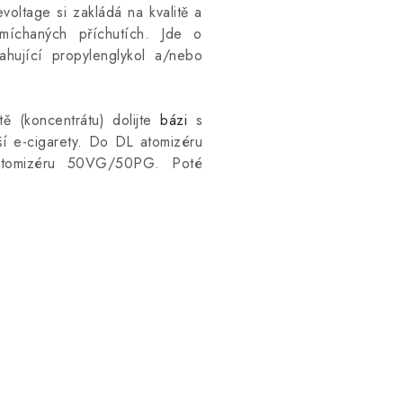
oltage si zakládá na kvalitě a
míchaných příchutích. Jde o
ahující propylenglykol a/nebo
ě (koncentrátu) dolijte
bázi
s
ší e-cigarety. Do DL atomizéru
tomizéru 50VG/50PG. Poté