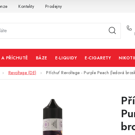
enze
Kontakty
Prodejny
Volná místa
 A PŘÍCHUTĚ
BÁZE
E-LIQUIDY
E-CIGARETY
NIKOT
Revoltage (DE)
Příchuť Revoltage - Purple Peach (ledová bros
Př
Pu
br