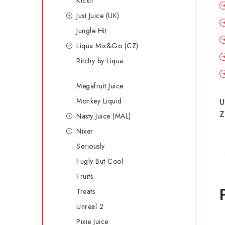
Kickit
Just Juice (UK)
Jungle Hit
Liqua Mix&Go (CZ)
Ritchy by Liqua
Megafruit Juice
Monkey Liquid
U
Z
Nasty Juice (MAL)
Nixer
Seriously
Fugly But Cool
Fruits
Treats
Unreal 2
Pixie Juice