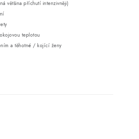
 většina příchutí intenzivněji)
ní
rety
pokojovou teplotou
ním a těhotné / kojící ženy