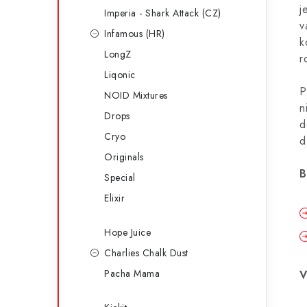
j
Imperia - Shark Attack (CZ)
v
Infamous (HR)
k
LongZ
r
Liqonic
P
NOID Mixtures
n
Drops
d
Cryo
d
Originals
B
Special
Elixir
Hope Juice
Charlies Chalk Dust
Pacha Mama
V