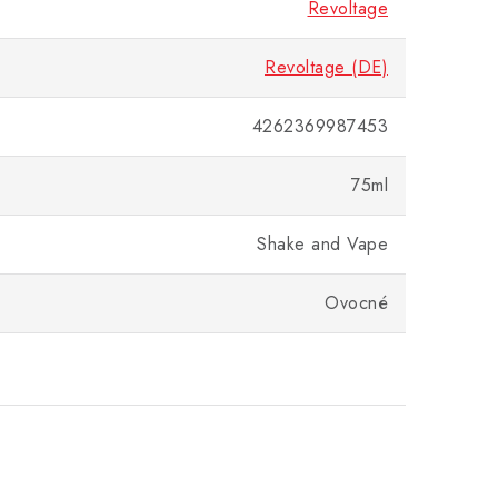
Revoltage
Revoltage (DE)
4262369987453
75ml
Shake and Vape
Ovocné