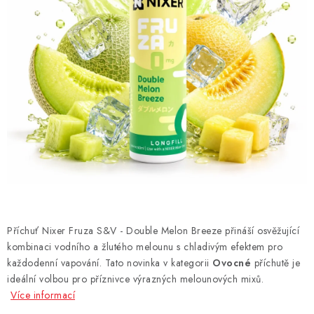
DÁRKOVÉ VOUCHERY
ATOMIZÉRY A CARTRIDGE
DIY
BATERIE A NABÍJEČKY
GRIPY & MODY
JEDNORÁZOVÉ A DOBÍJECÍ E-CIGARETY
NIKOTINOVÝ FILM
Příchuť Nixer Fruza S&V - Double Melon Breeze přináší osvěžující
kombinaci vodního a žlutého melounu s chladivým efektem pro
PŘÍSLUŠENSTVÍ
každodenní vapování. Tato novinka v kategorii
Ovocné
příchutě je
ideální volbou pro příznivce výrazných melounových mixů.
ZNAČKY
Více informací