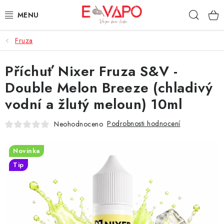
Přejít
Hleda
na
obsah
Fruza
3D TISK
Příchuť Nixer Fruza S&V -
TIPY ZA DOBROU CENU
Double Melon Breeze (chladivý
AROMATA A PŘÍCHUTĚ
vodní a žlutý meloun) 10ml
BÁZE
Podrobnosti hodnocení
Neohodnoceno
E-LIQUIDY
Novinka
Tip
E-CIGARETY
NIKOTINOVÉ SÁČKY