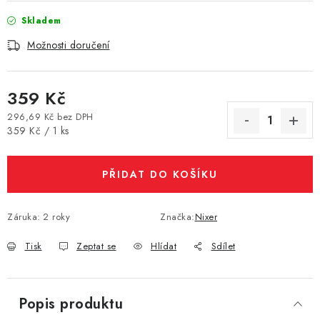
Vše o nákupu
Jak reklamovat či vrátit zboží
Recenze
Skladem
Kontakty
Prodejny
Volná místa
Možnosti doručení
359 Kč
296,69 Kč bez DPH
Měrná cena:
359 Kč / 1 ks
PŘIDAT DO KOŠÍKU
Záruka
:
2 roky
Značka:
Nixer
Tisk
Zeptat se
Hlídat
Sdílet
Popis produktu