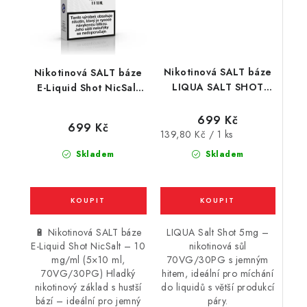
Nikotinová SALT báze
Nikotinová SALT báze
LIQUA SALT SHOT
E-Liquid Shot NicSalt
(70VG/30PG) : 5x10ml
(70VG/30PG) : 5x10ml
/ 5mg
/ 10mg
699 Kč
699 Kč
Měrná
139,80 Kč / 1 ks
cena:
Skladem
Skladem
🔋 Nikotinová SALT báze
LIQUA Salt Shot 5mg –
E-Liquid Shot NicSalt – 10
nikotinová sůl
mg/ml (5×10 ml,
70VG/30PG s jemným
70VG/30PG) Hladký
hitem, ideální pro míchání
nikotinový základ s hustší
do liquidů s větší produkcí
bází – ideální pro jemný
páry.