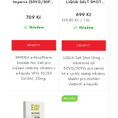
Imperia (50VG/50PG)
LIQUA SALT SHOT
5x10ml / 20mg
(50VG/50PG) : 5x10ml
/ 15mg
699 Kč
709 Kč
Měrná
139,80 Kč / 1 ks
cena:
Skladem
Skladem
IMPERIA e-NicoPharm
LIQUA Salt Shot 15mg –
booster Nic Salt pro
nikotinová sůl
zvýšení intenzity nikotinu v
50VG/50PG pro jemný
e-liquidu VPG 50/50
hit a rychlý nástup nikotinu.
5x10ml, 20mg.
Ideální pro míchání
vlastních e-liquidů.
Novinka