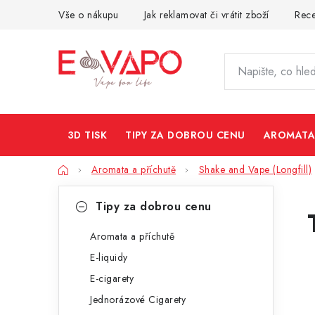
Přejít
Vše o nákupu
Jak reklamovat či vrátit zboží
Rec
na
obsah
3D TISK
TIPY ZA DOBROU CENU
AROMATA
Domů
Aromata a příchutě
Shake and Vape (Longfill)
P
K
Přeskočit
Tipy za dobrou cenu
kategorie
a
o
t
Aromata a příchutě
s
E-liquidy
e
t
E-cigarety
g
r
Jednorázové Cigarety
o