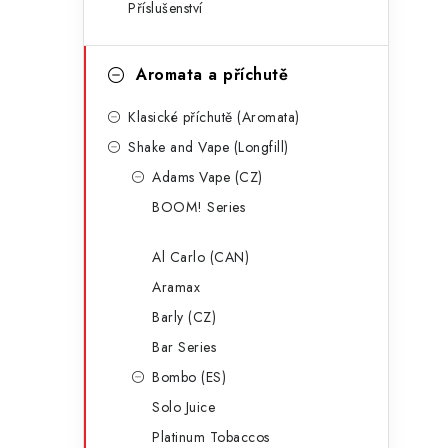
Příslušenství
a
r
n
i
Aromata a příchutě
e
n
Klasické příchutě (Aromata)
í
Shake and Vape (Longfill)
p
Adams Vape (CZ)
a
BOOM! Series
n
Al Carlo (CAN)
e
Aramax
l
Barly (CZ)
Bar Series
Bombo (ES)
Solo Juice
Platinum Tobaccos