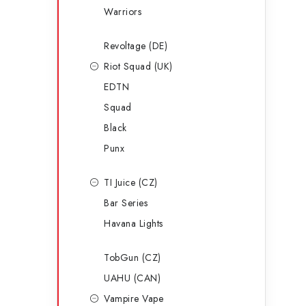
Warriors
Revoltage (DE)
Riot Squad (UK)
EDTN
Squad
Black
Punx
TI Juice (CZ)
Bar Series
Havana Lights
TobGun (CZ)
UAHU (CAN)
Vampire Vape