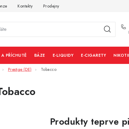
enze
Kontakty
Prodejny
Volná místa
 A PŘÍCHUTĚ
BÁZE
E-LIQUIDY
E-CIGARETY
NIKOT
Prestige (DE)
Tobacco
Tobacco
Produkty teprve p