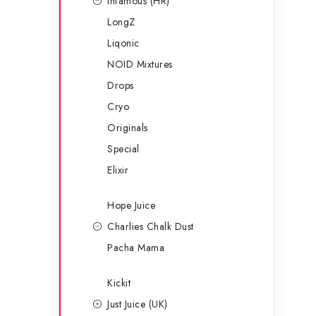
Infamous (HR)
LongZ
Liqonic
NOID Mixtures
Drops
Cryo
Originals
Special
Elixir
Hope Juice
Charlies Chalk Dust
Pacha Mama
Kickit
Just Juice (UK)