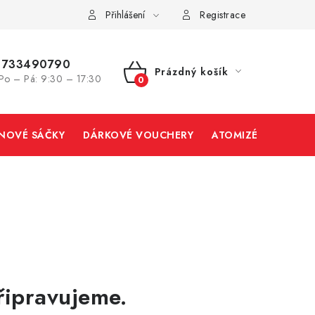
Přihlášení
Registrace
733490790
Prázdný košík
Po – Pá: 9:30 – 17:30
NÁKUPNÍ
KOŠÍK
INOVÉ SÁČKY
DÁRKOVÉ VOUCHERY
ATOMIZÉRY A CART
řipravujeme.