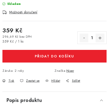
Skladem
Vše o nákupu
Jak reklamovat či vrátit zboží
Recenze
Možnosti doručení
Kontakty
Prodejny
Volná místa
359 Kč
296,69 Kč bez DPH
Měrná cena:
359 Kč / 1 ks
PŘIDAT DO KOŠÍKU
Záruka
:
2 roky
Značka:
Nixer
Tisk
Zeptat se
Hlídat
Sdílet
Popis produktu