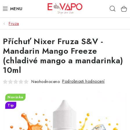
Přejít
Hleda
na
obsah
Fruza
3D TISK
Příchuť Nixer Fruza S&V -
TIPY ZA DOBROU CENU
Mandarin Mango Freeze
AROMATA A PŘÍCHUTĚ
(chladivé mango a mandarinka)
10ml
BÁZE
Podrobnosti hodnocení
Neohodnoceno
E-LIQUIDY
Novinka
E-CIGARETY
Tip
NIKOTINOVÉ SÁČKY