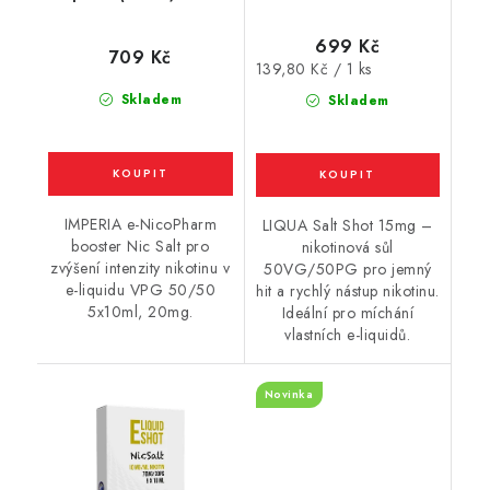
5x10ml / 20mg
(50VG/50PG) : 5x10ml
/ 15mg
699 Kč
709 Kč
Měrná
139,80 Kč / 1 ks
cena:
Skladem
Skladem
IMPERIA e-NicoPharm
LIQUA Salt Shot 15mg –
booster Nic Salt pro
nikotinová sůl
zvýšení intenzity nikotinu v
50VG/50PG pro jemný
e-liquidu VPG 50/50
hit a rychlý nástup nikotinu.
5x10ml, 20mg.
Ideální pro míchání
vlastních e-liquidů.
Novinka