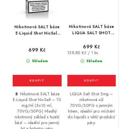
Nikotinová SALT báze
Nikotinová SALT báze
LIQUA SALT SHOT
E-Liquid Shot NicSalt
(70VG/30PG) : 5x10ml
(70VG/30PG) : 5x10ml
/ 5mg
/ 10mg
699 Kč
699 Kč
Měrná
139,80 Kč / 1 ks
cena:
Skladem
Skladem
🔋 Nikotinová SALT báze
LIQUA Salt Shot 5mg –
E-Liquid Shot NicSalt – 10
nikotinová sůl
mg/ml (5×10 ml,
70VG/30PG s jemným
70VG/30PG) Hladký
hitem, ideální pro míchání
nikotinový základ s hustší
do liquidů s větší produkcí
bází – ideální pro jemný
páry.
hit a bohatou páru