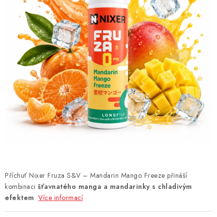
DÁRKOVÉ VOUCHERY
ATOMIZÉRY A CARTRIDGE
DIY
BATERIE A NABÍJEČKY
GRIPY & MODY
JEDNORÁZOVÉ A DOBÍJECÍ E-CIGARETY
NIKOTINOVÝ FILM
Příchuť Nixer Fruza S&V – Mandarin Mango Freeze přináší
PŘÍSLUŠENSTVÍ
kombinaci
šťavnatého manga a mandarinky s chladivým
efektem
.
Více informací
ZNAČKY