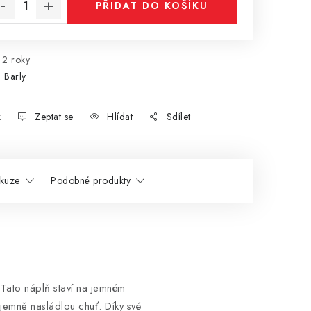
PŘIDAT DO KOŠÍKU
2 roky
:
Barly
k
Zeptat se
Hlídat
Sdílet
skuze
Podobné produkty
 Tato náplň staví na jemném
 jemně nasládlou chuť. Díky své