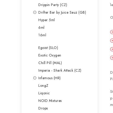
l
Drippin Party (CZ)
Drifter Bar by Juice Sauz (GB)
O
Hyper 5ml
6ml
16ml
Egoist (SLO)
Exotic Oxygen
Chill Pill (MAL)
Imperia - Shark Attack (CZ)
D
Infamous (HR)
P
LongZ
S
Liqonic
p
NOID Mixtures
m
Drops