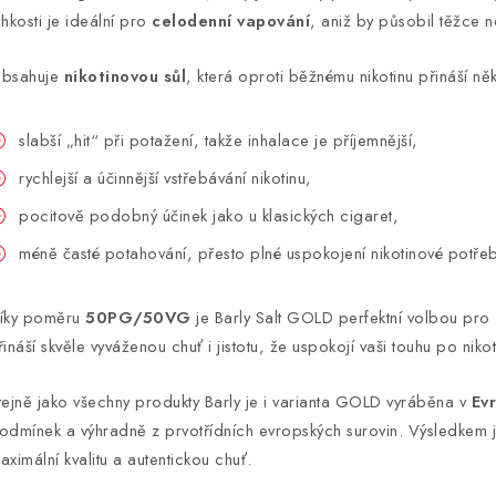
ehkosti je ideální pro
celodenní vapování
, aniž by působil těžce n
bsahuje
nikotinovou sůl
, která oproti běžnému nikotinu přináší ně
slabší „hit“ při potažení, takže inhalace je příjemnější,
rychlejší a účinnější vstřebávání nikotinu,
pocitově podobný účinek jako u klasických cigaret,
méně časté potahování, přesto plné uspokojení nikotinové potřeb
íky poměru
50PG/50VG
je Barly Salt GOLD perfektní volbou pro
řináší skvěle vyváženou chuť i jistotu, že uspokojí vaši touhu po niko
tejně jako všechny produkty Barly je i varianta GOLD vyráběna v
Evr
odmínek a výhradně z prvotřídních evropských surovin. Výsledkem je
aximální kvalitu a autentickou chuť.