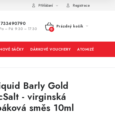
Přihlášení
Registrace
733490790
Prázdný košík
Po – Pá: 9:30 – 17:30
NÁKUPNÍ
KOŠÍK
INOVÉ SÁČKY
DÁRKOVÉ VOUCHERY
ATOMIZÉRY A CART
liquid Barly Gold
cSalt - virginská
báková směs 10ml