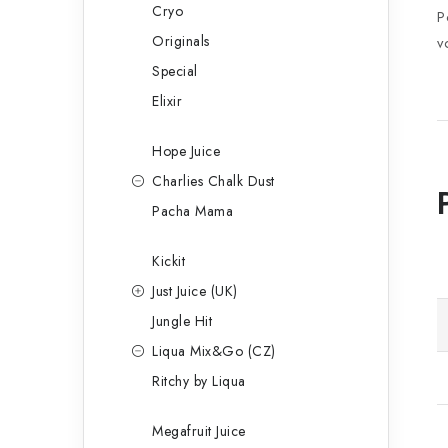
Cryo
P
Originals
v
Special
Elixir
Hope Juice
Charlies Chalk Dust
Pacha Mama
Kickit
Just Juice (UK)
Jungle Hit
Liqua Mix&Go (CZ)
Ritchy by Liqua
Megafruit Juice