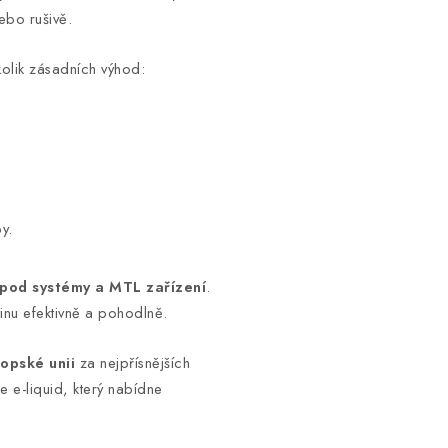
ebo rušivě.
kolik zásadních výhod:
y.
pod systémy a MTL zařízení
.
tinu efektivně a pohodlně.
opské unii
za nejpřísnějších
 e-liquid, který nabídne