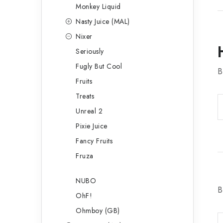
Monkey Liquid
Nasty Juice (MAL)
Nixer
Seriously
Fugly But Cool
B
Fruits
Treats
Unreal 2
Pixie Juice
Fancy Fruits
Fruza
NUBO
B
OhF!
Ohmboy (GB)