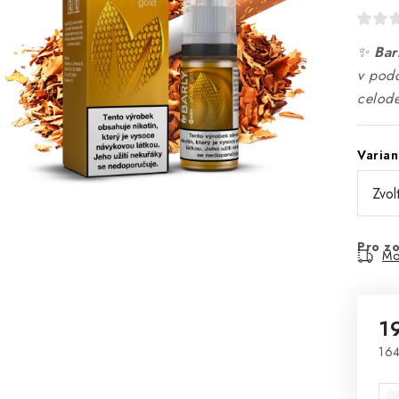
✨
Bar
v podo
celode
Varian
Pro zo
Mo
1
164
Mě