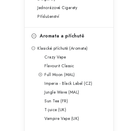
g
r
Jednorázové Cigarety
o
Příslušenství
a
r
n
i
Aromata a příchutě
e
n
Klasické příchutě (Aromata)
í
Crazy Vape
p
Flavourit Classic
a
Full Moon (MAL)
Imperia - Black Label (CZ)
n
Jungle Wave (MAL)
e
Sun Tea (FR)
l
T-juice (UK)
Vampire Vape (UK)