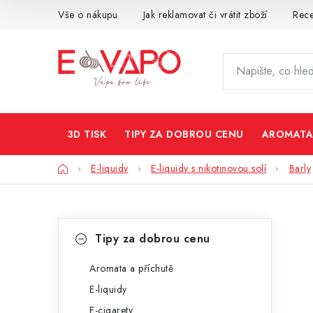
Přejít
Vše o nákupu
Jak reklamovat či vrátit zboží
Rec
na
obsah
3D TISK
TIPY ZA DOBROU CENU
AROMATA
Domů
E-liquidy
E-liquidy s nikotinovou solí
Barly
P
K
Přeskočit
Tipy za dobrou cenu
kategorie
a
o
t
Aromata a příchutě
s
E-liquidy
e
t
E-cigarety