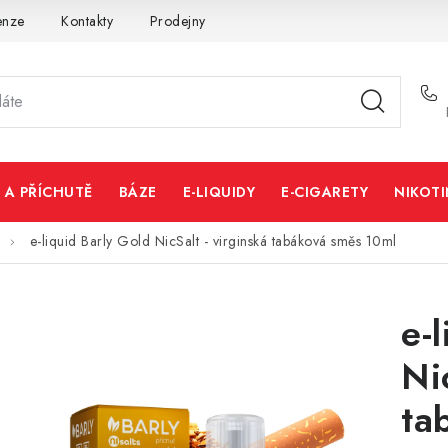
enze
Kontakty
Prodejny
Volná místa
 A PŘÍCHUTĚ
BÁZE
E-LIQUIDY
E-CIGARETY
NIKOT
e-liquid Barly Gold NicSalt - virginská tabáková směs 10ml
e-
Ni
ta