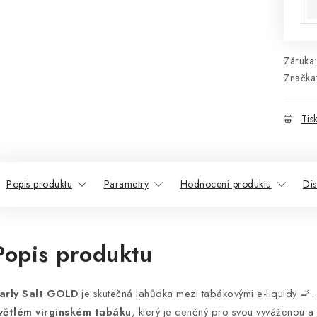
Záruka
:
Značka
Tis
Popis produktu
Parametry
Hodnocení produktu
Di
Popis produktu
arly Salt GOLD
je skutečná lahůdka mezi tabákovými e-liquidy 🚬.
větlém virginském tabáku
, který je ceněný pro svou vyváženou a