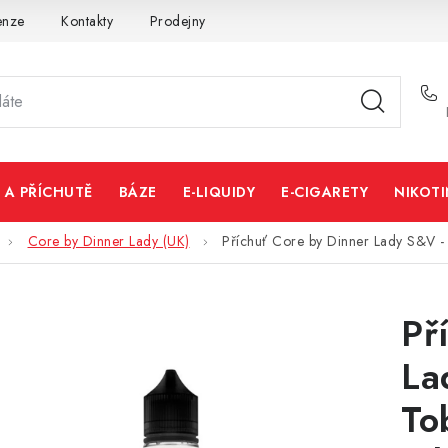
enze
Kontakty
Prodejny
Volná místa
 A PŘÍCHUTĚ
BÁZE
E-LIQUIDY
E-CIGARETY
NIKOT
Core by Dinner Lady (UK)
Příchuť Core by Dinner Lady S&V - 
Př
La
To