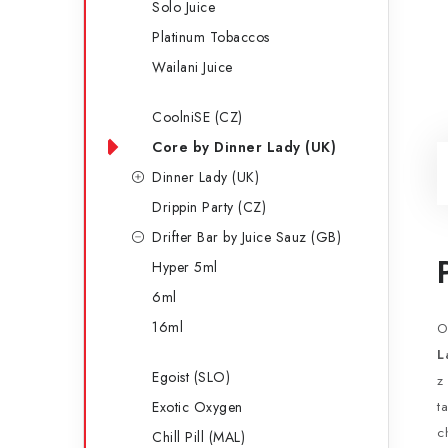
Solo Juice
Platinum Tobaccos
Wailani Juice
CoolniSE (CZ)
Core by Dinner Lady (UK)
Dinner Lady (UK)
Drippin Party (CZ)
Drifter Bar by Juice Sauz (GB)
Hyper 5ml
6ml
16ml
O
L
Egoist (SLO)
z
Exotic Oxygen
t
c
Chill Pill (MAL)