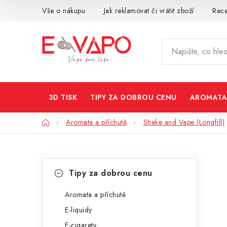
Přejít
Vše o nákupu
Jak reklamovat či vrátit zboží
Rec
na
obsah
3D TISK
TIPY ZA DOBROU CENU
AROMATA
Domů
Aromata a příchutě
Shake and Vape (Longfill)
P
K
Přeskočit
Tipy za dobrou cenu
kategorie
a
o
t
Aromata a příchutě
s
E-liquidy
e
t
E-cigarety