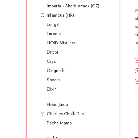
Imperia - Shark Attack (CZ)
O
Infamous (HR)
p
LongZ
p
Liqonic
h
NOID Mixtures
i
Drops
Cryo
Originals
Special
Elixir
Hope Juice
Charlies Chalk Dust
Pacha Mama