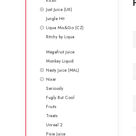
Kickit
Just Juice (UK)
Jungle Hit
Liqua Mix&Go (CZ)
Ritchy by Liqua
Megafruit Juice
Monkey Liquid
Nasty Juice (MAL)
Nixer
Seriously
Fugly But Cool
Fruits
Treats
Unreal 2
Pixie Juice