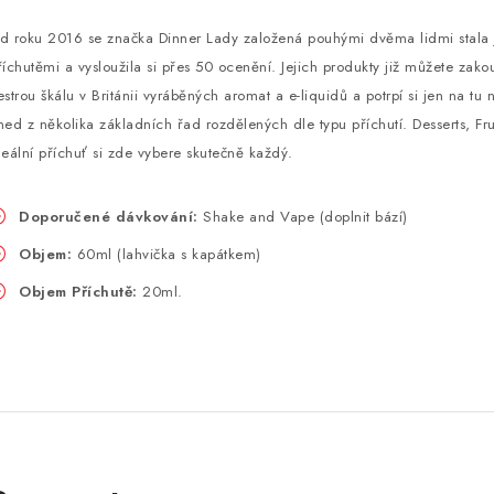
d roku 2016 se značka Dinner Lady založená pouhými dvěma lidmi stala 
říchutěmi a vysloužila si přes 50 ocenění. Jejich produkty již můžete zak
estrou škálu v Británii vyráběných aromat a
e-liquidů
a potrpí si jen na tu 
ned z několika základních řad rozdělených dle typu příchutí. Desserts, Fru
deální příchuť si zde vybere skutečně každý.
Doporučené dávkování:
Shake and Vape
(doplnit bází)
Objem:
60ml (lahvička s kapátkem)
Objem Příchutě:
20ml.