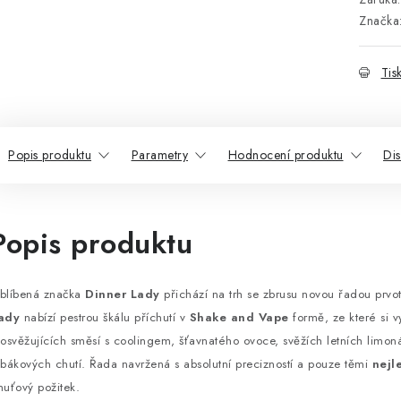
Značka
Tis
Popis produktu
Parametry
Hodnocení produktu
Di
Popis produktu
blíbená značka
Dinner Lady
přichází na trh se zbrusu novou řadou prvot
ady
nabízí pestrou škálu příchutí v
Shake and Vape
formě, ze které si v
 osvěžujících směsí s coolingem, šťavnatého ovoce, svěžích letních limo
abákových chutí. Řada navržená s absolutní precizností a pouze těmi
nejl
huťový požitek.