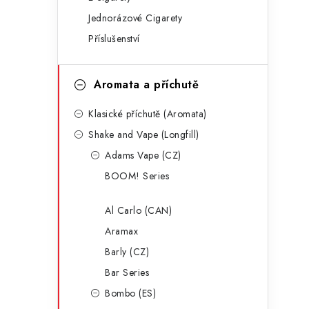
g
r
Jednorázové Cigarety
o
Příslušenství
a
r
n
i
Aromata a příchutě
e
n
Klasické příchutě (Aromata)
í
Shake and Vape (Longfill)
p
Adams Vape (CZ)
a
BOOM! Series
n
Al Carlo (CAN)
e
Aramax
l
Barly (CZ)
Bar Series
Bombo (ES)