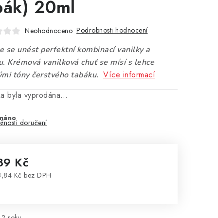
bák) 20ml
Podrobnosti hodnocení
Neohodnoceno
e se unést perfektní kombinací vanilky a
u. Krémová vanilková chuť se mísí s lehce
Více informací
ými tóny čerstvého tabáku.
ka byla vyprodána…
náno
žnosti doručení
89 Kč
,84 Kč bez DPH
rná cena:
2 roky