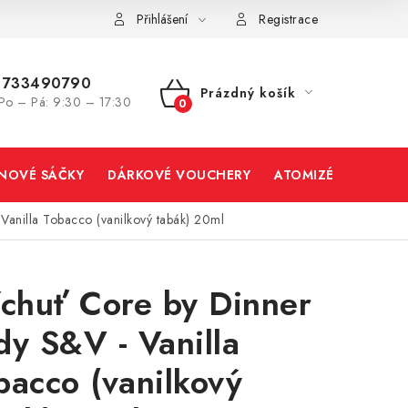
Přihlášení
Registrace
733490790
Prázdný košík
Po – Pá: 9:30 – 17:30
NÁKUPNÍ
KOŠÍK
INOVÉ SÁČKY
DÁRKOVÉ VOUCHERY
ATOMIZÉRY A CART
Vanilla Tobacco (vanilkový tabák) 20ml
íchuť Core by Dinner
dy S&V - Vanilla
bacco (vanilkový