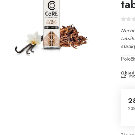
ta
Necht
tabák
sladk
Polož
Objed
Mo
2
238
Mě
Záruka
: