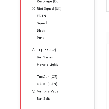
Revoltage (DE)
Riot Squad (UK)
EDTN
Squad
Black
Punx
TI Juice (CZ)
Bar Series
Havana Lights
TobGun (CZ)
UAHU (CAN)
Vampire Vape
Bar Salts