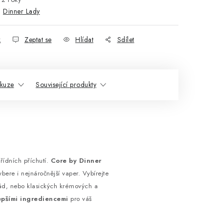
:
Dinner Lady
k
Zeptat se
Hlídat
Sdílet
skuze
Související produkty
řídních příchutí.
Core by Dinner
ybere i nejnáročnější vaper. Vybírejte
nád, nebo klasických krémových a
epšími ingrediencemi
pro váš