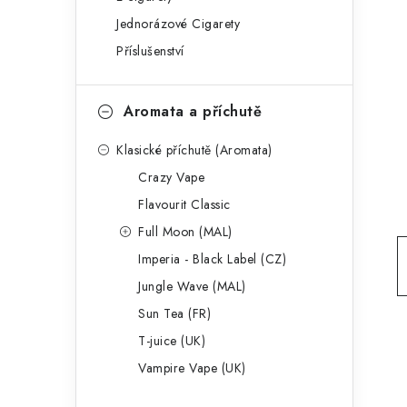
g
r
Jednorázové Cigarety
o
Příslušenství
a
r
n
i
Aromata a příchutě
e
n
Klasické příchutě (Aromata)
í
Crazy Vape
p
Flavourit Classic
a
Full Moon (MAL)
Imperia - Black Label (CZ)
n
Jungle Wave (MAL)
e
Sun Tea (FR)
l
T-juice (UK)
Vampire Vape (UK)