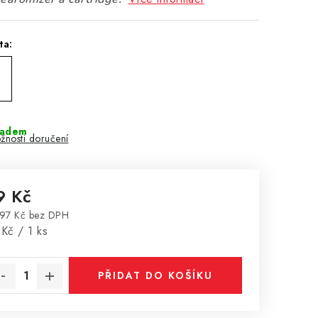
ta:
ladem
žnosti doručení
9 Kč
97 Kč bez DPH
rná cena:
Kč / 1 ks
PŘIDAT DO KOŠÍKU