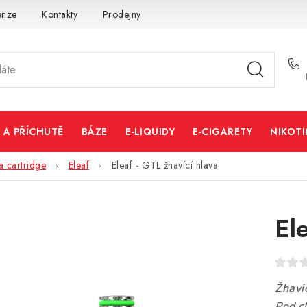
enze
Kontakty
Prodejny
Volná místa
 A PŘÍCHUTĚ
BÁZE
E-LIQUIDY
E-CIGARETY
NIKOT
a cartridge
Eleaf
Eleaf - GTL žhavící hlava
El
Žhavi
Pod c