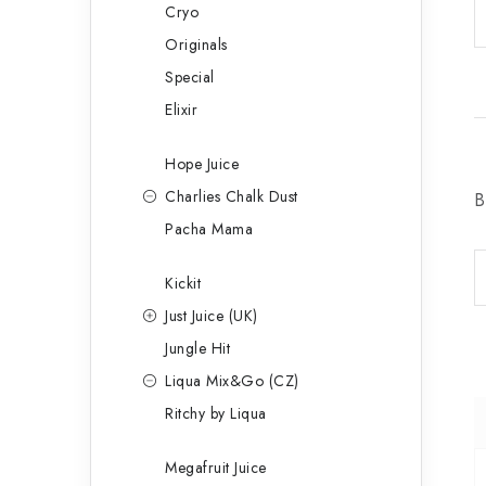
Cryo
Originals
Special
Elixir
Hope Juice
Charlies Chalk Dust
B
Pacha Mama
Kickit
Just Juice (UK)
Jungle Hit
Liqua Mix&Go (CZ)
Ritchy by Liqua
Megafruit Juice