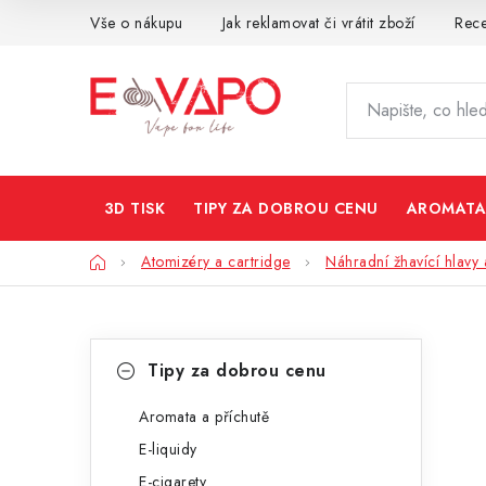
Přejít
Vše o nákupu
Jak reklamovat či vrátit zboží
Rec
na
obsah
3D TISK
TIPY ZA DOBROU CENU
AROMATA
Domů
Atomizéry a cartridge
Náhradní žhavící hlavy 
P
K
Přeskočit
Tipy za dobrou cenu
kategorie
a
o
t
Aromata a příchutě
s
E-liquidy
e
t
E-cigarety