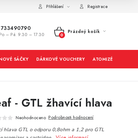
Přihlášení
Registrace
733490790
Prázdný košík
Po – Pá: 9:30 – 17:30
NÁKUPNÍ
KOŠÍK
INOVÉ SÁČKY
DÁRKOVÉ VOUCHERY
ATOMIZÉRY A CART
eaf - GTL žhavící hlava
Podrobnosti hodnocení
Neohodnoceno
cí hlava GTL o odporu 0,8ohm a 1,2 pro GTL
Více informací
learomizer a cartridge.