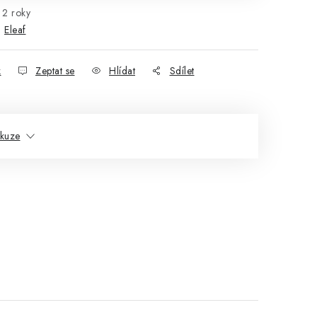
2 roky
:
Eleaf
k
Zeptat se
Hlídat
Sdílet
skuze