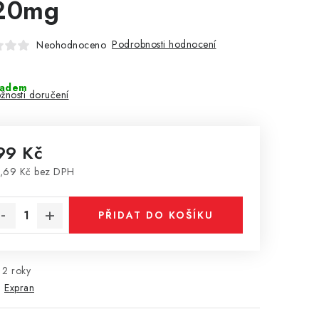
20mg
Podrobnosti hodnocení
Neohodnoceno
ladem
žnosti doručení
99 Kč
,69 Kč bez DPH
rná cena:
PŘIDAT DO KOŠÍKU
2 roky
:
Expran