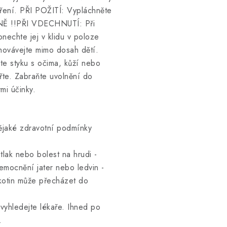
tření. PŘI POŽITÍ: Vypláchněte
ŘNĚ !!PŘI VDECHNUTÍ: Při
echte jej v klidu v poloze
hovávejte mimo dosah dětí.
te styku s očima, kůží nebo
řte. Zabraňte uvolnění do
mi účinky.
nějaké zdravotní podmínky
tlak nebo bolest na hrudi -
nemocnění jater nebo ledvin -
ikotin může přecházet do
 vyhledejte lékaře. Ihned po
.