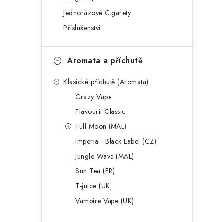
g
r
Jednorázové Cigarety
o
Příslušenství
a
r
n
i
Aromata a příchutě
e
n
Klasické příchutě (Aromata)
í
Crazy Vape
p
Flavourit Classic
a
Full Moon (MAL)
Imperia - Black Label (CZ)
n
Jungle Wave (MAL)
e
Sun Tea (FR)
l
T-juice (UK)
Vampire Vape (UK)