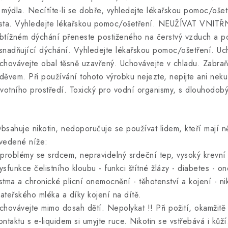
 mýdla. Necítíte-li se dobře, vyhledejte lékařskou pomoc/oše
sta. Vyhledejte lékařskou pomoc/ošetření. NEUŽÍVAT VNIT
btížném dýchání přeneste postiženého na čerstvý vzduch a pon
snadňující dýchání. Vyhledejte lékařskou pomoc/ošetření. Uc
chovávejte obal těsně uzavřený. Uchovávejte v chladu. Zabraň
děvem. Při používání tohoto výrobku nejezte, nepijte ani neku
ivotního prostředí. Toxický pro vodní organismy, s dlouhodobý
bsahuje nikotin, nedoporučuje se používat lidem, kteří mají 
vedené níže:
 problémy se srdcem, nepravidelný srdeční tep, vysoký krevní 
ysfunkce čelistního kloubu - funkci štítné žlázy - diabetes - o
stma a chronické plicní onemocnění - těhotenství a kojení - n
ateřského mléka a díky kojení na dítě.
chovávejte mimo dosah dětí. Nepolykat !! Při požití, okamžitě
ontaktu s e-liquidem si umyjte ruce. Nikotin se vstřebává i kůží