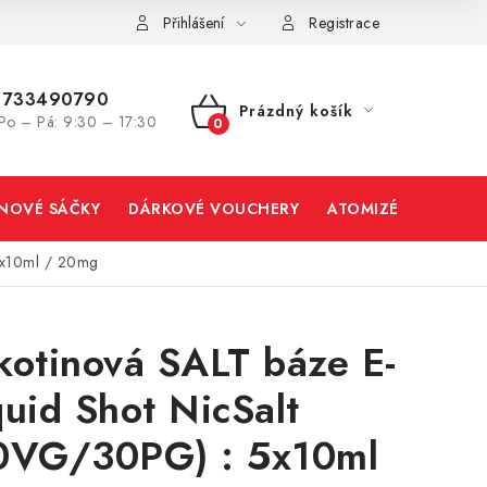
Přihlášení
Registrace
733490790
Prázdný košík
Po – Pá: 9:30 – 17:30
NÁKUPNÍ
KOŠÍK
INOVÉ SÁČKY
DÁRKOVÉ VOUCHERY
ATOMIZÉRY A CART
 5x10ml / 20mg
kotinová SALT báze E-
quid Shot NicSalt
0VG/30PG) : 5x10ml