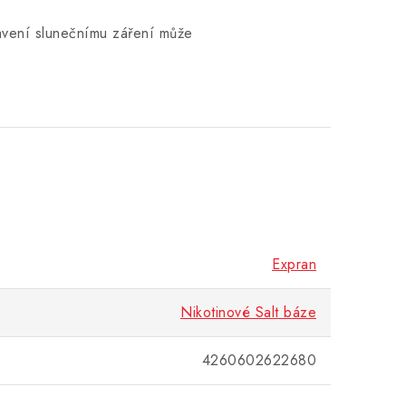
tavení slunečnímu záření může
Expran
Nikotinové Salt báze
4260602622680