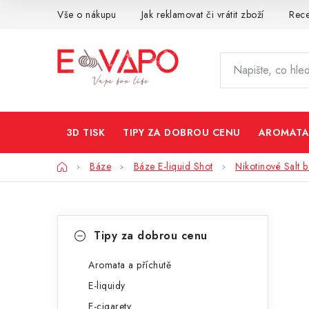
Přejít
Vše o nákupu
Jak reklamovat či vrátit zboží
Rec
na
obsah
3D TISK
TIPY ZA DOBROU CENU
AROMATA
Domů
Báze
Báze E-liquid Shot
Nikotinové Salt 
P
K
Přeskočit
Tipy za dobrou cenu
kategorie
a
o
t
Aromata a příchutě
s
E-liquidy
e
t
E-cigarety