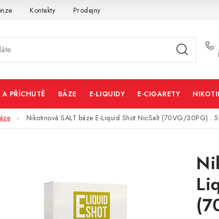
enze
Kontakty
Prodejny
Volná místa
 A PŘÍCHUTĚ
BÁZE
E-LIQUIDY
E-CIGARETY
NIKOT
báze
Nikotinová SALT báze E-Liquid Shot NicSalt (70VG/30PG) :
Ni
Li
(7