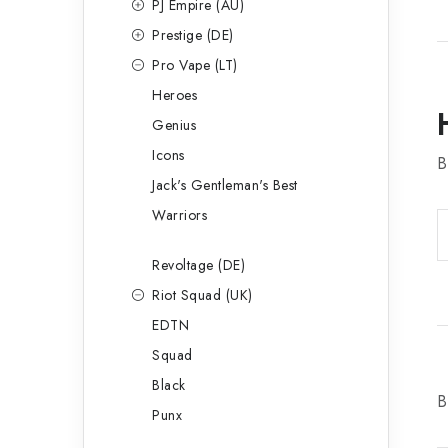
PJ Empire (AU)
Prestige (DE)
Pro Vape (LT)
Heroes
Genius
Icons
B
Jack's Gentleman's Best
Warriors
Revoltage (DE)
Riot Squad (UK)
EDTN
Squad
Black
B
Punx