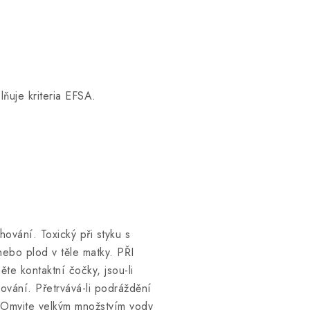
ňuje kriteria EFSA.
ování. Toxický při styku s
nebo plod v těle matky. PŘI
e kontaktní čočky, jsou-li
ování. Přetrvává-li podráždění
 Omyjte velkým množstvím vody