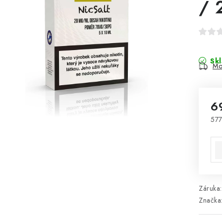
/ 
Sk
Mo
6
577
Mě
Záruka
:
Značka