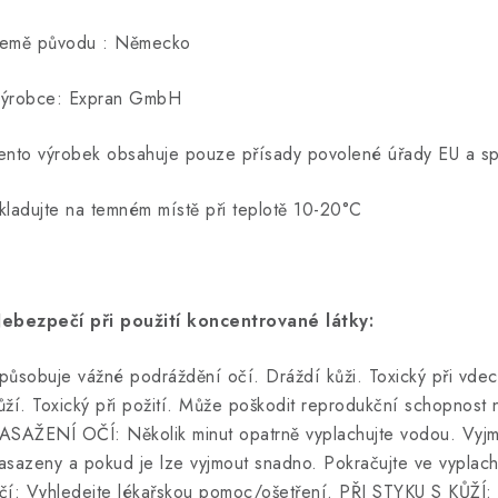
emě původu : Německo
ýrobce: Expran GmbH
ento výrobek obsahuje pouze přísady povolené úřady EU a spl
kladujte na temném místě při teplotě 10-20°C
ebezpečí při použití koncentrované látky:
působuje vážné podráždění očí. Dráždí kůži. Toxický při vdech
ůží. Toxický při požití. Může poškodit reprodukční schopnost 
ASAŽENÍ OČÍ: Několik minut opatrně vyplachujte vodou. Vyjmět
asazeny a pokud je lze vyjmout snadno. Pokračujte ve vyplach
čí: Vyhledejte lékařskou pomoc/ošetření. PŘI STYKU S KŮŽÍ: