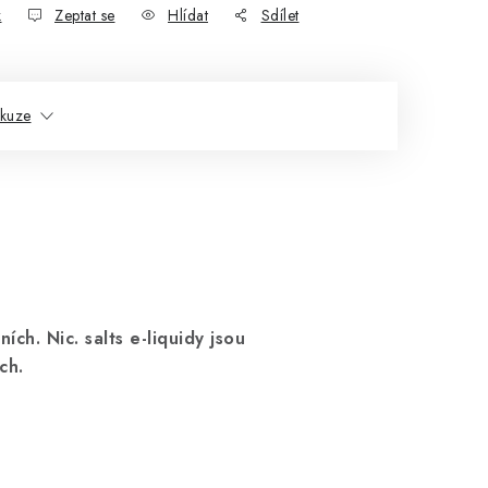
k
Zeptat se
Hlídat
Sdílet
skuze
ních. N
ic. salts e-liquidy jsou
ch.