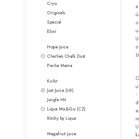
Cryo
a
Originals
ú
Special
o
u
Elixir
U
o
Hope Juice
ž
Charlies Chalk Dust
Pacha Mama
O
Kickit
u
Just Juice (UK)
-
Jungle Hit
d
Liqua Mix&Go (CZ)
a
Ritchy by Liqua
m
U
Megafruit Juice
k