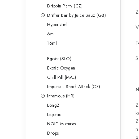
Drippin Party (CZ)
Z
Drifter Bar by Juice Sauz (GB)
Hyper 5ml
V
6ml
T
16ml
S
Egoist (SLO)
Exotic Oxygen
Chill Pill (MAL)
Imperia - Shark Attack (CZ)
N
Infamous (HR)
Z
LongZ
k
Liqonic
Z
NOID Mixtures
n
Drops
o