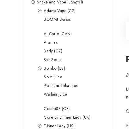
Shake and Vape (Longfill)
Adams Vape (CZ)
BOOM! Series
Al Carlo (CAN)
Aramax
Barly (CZ)
Bar Series
Bombo (ES)
B
Solo Juice
Platinum Tobaccos
U
Wailani Juice
n
CoolniSE (CZ)
O
Core by Dinner Lady (UK)
S
Dinner Lady (UK)