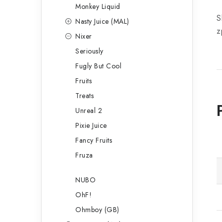
Monkey Liquid
S
Nasty Juice (MAL)
z
Nixer
Seriously
Fugly But Cool
Fruits
Treats
Unreal 2
Pixie Juice
Fancy Fruits
Fruza
NUBO
OhF!
Ohmboy (GB)