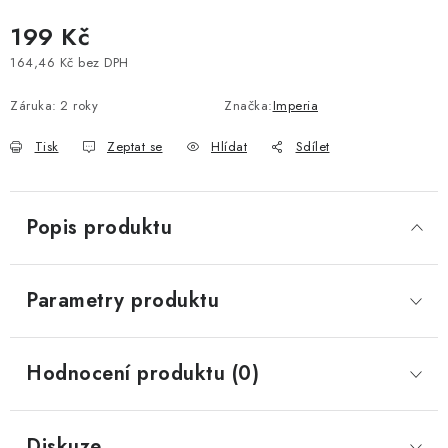
Vše o nákupu
Jak reklamovat či vrátit zboží
Recenze
199 Kč
Kontakty
Prodejny
Volná místa
164,46 Kč bez DPH
Měrná cena:
Záruka
:
2 roky
Značka:
Imperia
Tisk
Zeptat se
Hlídat
Sdílet
Popis produktu
Parametry produktu
Hodnocení produktu (0)
Diskuze