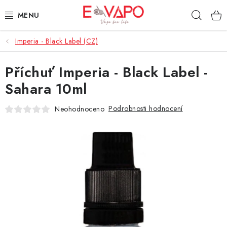
Přejít
Hleda
na
obsah
Imperia - Black Label (CZ)
3D TISK
Příchuť Imperia - Black Label -
TIPY ZA DOBROU CENU
Sahara 10ml
AROMATA A PŘÍCHUTĚ
Podrobnosti hodnocení
Neohodnoceno
BÁZE
E-LIQUIDY
E-CIGARETY
NIKOTINOVÉ SÁČKY