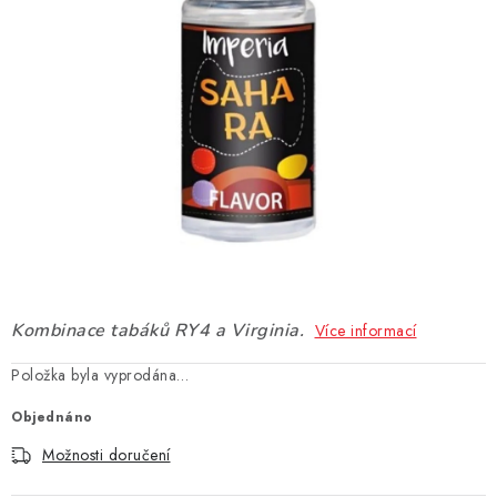
DÁRKOVÉ VOUCHERY
ATOMIZÉRY A CARTRIDGE
DIY
BATERIE A NABÍJEČKY
GRIPY & MODY
JEDNORÁZOVÉ A DOBÍJECÍ E-CIGARETY
Kombinace tabáků RY4 a Virginia.
Více informací
NIKOTINOVÝ FILM
Položka byla vyprodána…
PŘÍSLUŠENSTVÍ
Objednáno
Možnosti doručení
ZNAČKY