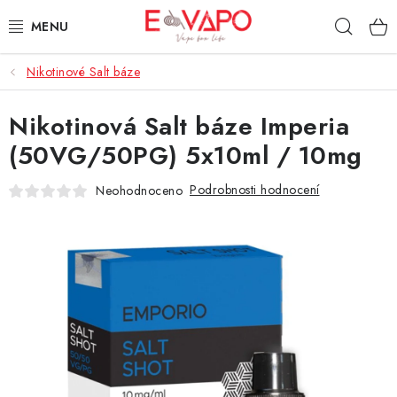
Přejít
Hleda
na
obsah
Nikotinové Salt báze
3D TISK
Nikotinová Salt báze Imperia
TIPY ZA DOBROU CENU
(50VG/50PG) 5x10ml / 10mg
AROMATA A PŘÍCHUTĚ
Podrobnosti hodnocení
Neohodnoceno
BÁZE
E-LIQUIDY
E-CIGARETY
NIKOTINOVÉ SÁČKY