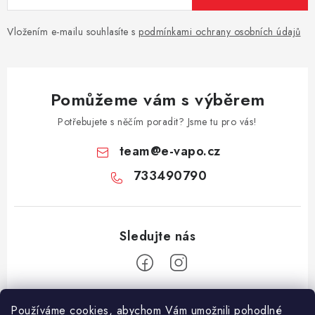
Vložením e-mailu souhlasíte s
podmínkami ochrany osobních údajů
Pomůžeme vám s výběrem
Potřebujete s něčím poradit? Jsme tu pro vás!
team
@
e-vapo.cz
733490790
Z
Používáme cookies, abychom Vám umožnili pohodlné