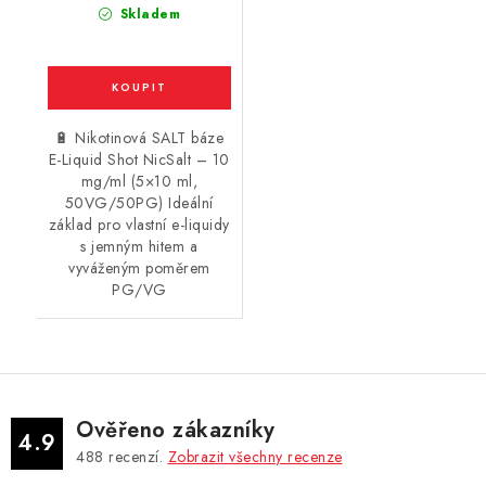
Skladem
🔋 Nikotinová SALT báze
E-Liquid Shot NicSalt – 10
mg/ml (5×10 ml,
50VG/50PG) Ideální
základ pro vlastní e-liquidy
s jemným hitem a
vyváženým poměrem
PG/VG
Ověřeno zákazníky
4.9
488
recenzí.
Zobrazit všechny recenze