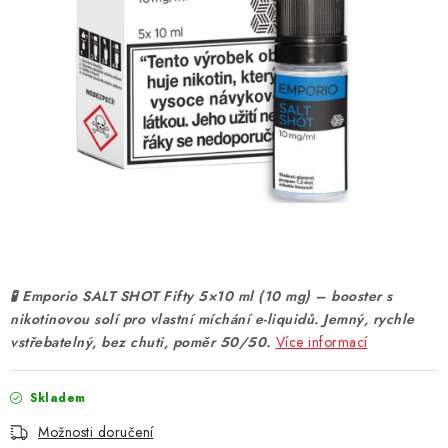
DÁRKOVÉ VOUCHERY
ATOMIZÉRY A CARTRIDGE
DIY
BATERIE A NABÍJEČKY
GRIPY & MODY
JEDNORÁZOVÉ A DOBÍJECÍ E-CIGARETY
🧪 Emporio SALT SHOT Fifty 5×10 ml (10 mg) – booster s
NIKOTINOVÝ FILM
nikotinovou solí pro vlastní míchání e-liquidů. Jemný, rychle
vstřebatelný, bez chuti, poměr 50/50.
Více informací
PŘÍSLUŠENSTVÍ
Skladem
ZNAČKY
Možnosti doručení