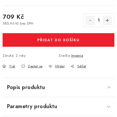
Vše o nákupu
Jak reklamovat či vrátit zboží
Recenze
709 Kč
Kontakty
Prodejny
Volná místa
585,95 Kč bez DPH
Měrná cena:
PŘIDAT DO KOŠÍKU
Záruka
:
2 roky
Značka:
Imperia
Tisk
Zeptat se
Hlídat
Sdílet
Popis produktu
Parametry produktu