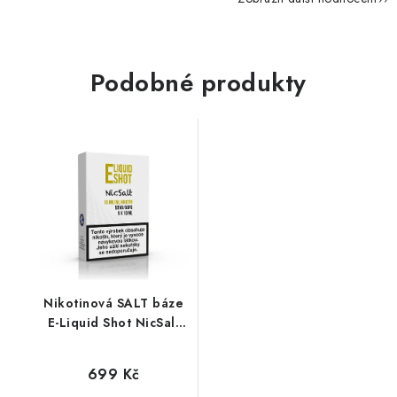
Podobné produkty
Nikotinová SALT báze
E-Liquid Shot NicSalt
(50VG/50PG) : 5x10ml
/ 10mg
699 Kč