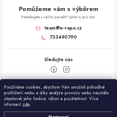
Pomůžeme vám s výběrem
Potřebujete s něčím poradit? Jsme tu pro vás!
team
@
e-vapo.cz
733490790
Z
Používáme cookies, abychom Vám umožnili pohodlné
á
prohlížení webu a díky analýze provozu webu neustále
Facebook
p
zlepšovali jeho funkce, výkon a použitelnost. Více
informací
zde
.
a
Informace pro vás
t
Nastavení