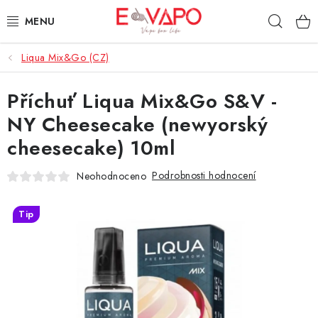
Přejít
Hleda
na
obsah
Liqua Mix&Go (CZ)
3D TISK
Příchuť Liqua Mix&Go S&V -
TIPY ZA DOBROU CENU
NY Cheesecake (newyorský
AROMATA A PŘÍCHUTĚ
cheesecake) 10ml
BÁZE
Podrobnosti hodnocení
Neohodnoceno
E-LIQUIDY
Tip
E-CIGARETY
NIKOTINOVÉ SÁČKY