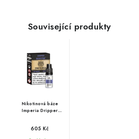
Související produkty
Nikotinová báze
Imperia Dripper
(70VG/30PG) : 5x10ml
/ 10mg
605 Kč