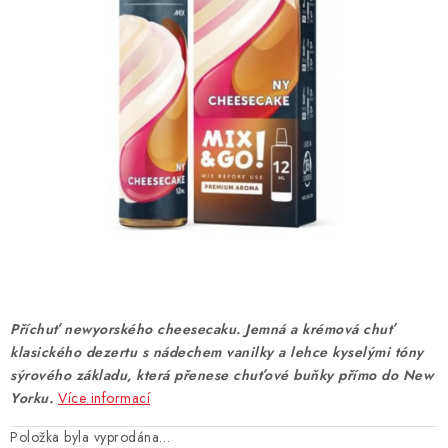
DÁRKOVÉ VOUCHERY
ATOMIZÉRY A CARTRIDGE
DIY
BATERIE A NABÍJEČKY
GRIPY & MODY
JEDNORÁZOVÉ A DOBÍJECÍ E-CIGARETY
NIKOTINOVÝ FILM
Příchuť newyorského cheesecaku. Jemná a krémová chuť
klasického dezertu s nádechem vanilky a lehce kyselými tóny
PŘÍSLUŠENSTVÍ
sýrového základu, která přenese chuťové buňky přímo do New
Yorku.
Více informací
ZNAČKY
Položka byla vyprodána…