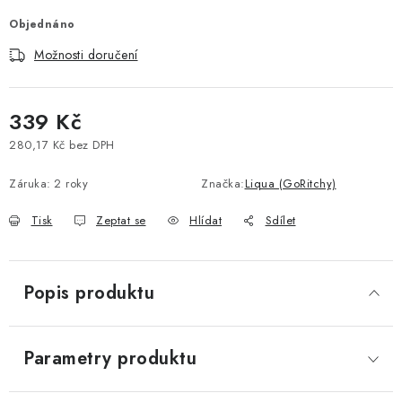
Vše o nákupu
Jak reklamovat či vrátit zboží
Recenze
Objednáno
Kontakty
Prodejny
Volná místa
Možnosti doručení
339 Kč
280,17 Kč bez DPH
Měrná cena:
Záruka
:
2 roky
Značka:
Liqua (GoRitchy)
Tisk
Zeptat se
Hlídat
Sdílet
Popis produktu
Parametry produktu