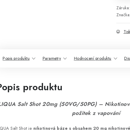
Záruka
:
Značka
Tis
Popis produktu
Parametry
Hodnocení produktu
Di
Popis produktu
LIQUA Salt Shot 20mg (50VG/50PG) – Nikotinová s
požitek z vapování
IQUA Salt Shot je
nikotinová báze s obsahem 20 mg nikotinové