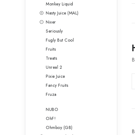
Monkey Liquid
Nasty Juice (MAL)
Nixer
Seriously
Fugly But Cool
Fruits
Treats
B
Unreal 2
Pixie Juice
Fancy Fruits
Fruza
NUBO
OhF!
Ohmboy (GB)
B