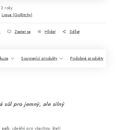
2 roky
:
Liqua (GoRitchy)
k
Zeptat se
Hlídat
Sdílet
skuze
Související produkty
Podobné produkty
ůl pro jemný, ale silný
 soli
, ideální pro všechny, kteří