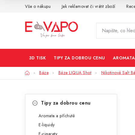
Přejít
Vše o nákupu
Jak reklamovat či vrátit zboží
Rec
na
obsah
3D TISK
TIPY ZA DOBROU CENU
AROMATA
Domů
Báze
Báze LIQUA Shot
Nikotinová Salt B
P
K
Přeskočit
Tipy za dobrou cenu
kategorie
a
o
t
Aromata a příchutě
s
E-liquidy
e
t
E-cigarety