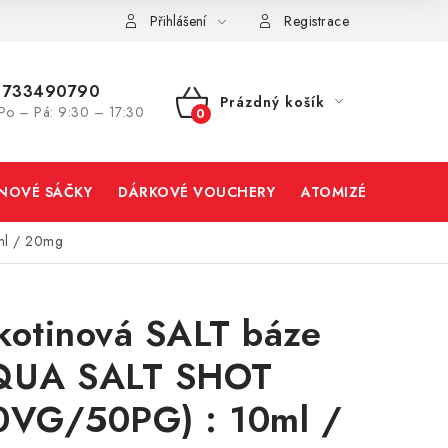
Přihlášení
Registrace
733490790
Prázdný košík
Po – Pá: 9:30 – 17:30
NÁKUPNÍ
KOŠÍK
INOVÉ SÁČKY
DÁRKOVÉ VOUCHERY
ATOMIZÉRY A CART
ml / 20mg
kotinová SALT báze
QUA SALT SHOT
0VG/50PG) : 10ml /