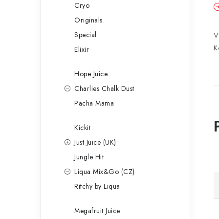
Cryo
Originals
Special
V
K
Elixir
Hope Juice
Charlies Chalk Dust
Pacha Mama
Kickit
Just Juice (UK)
Jungle Hit
Liqua Mix&Go (CZ)
Ritchy by Liqua
Megafruit Juice