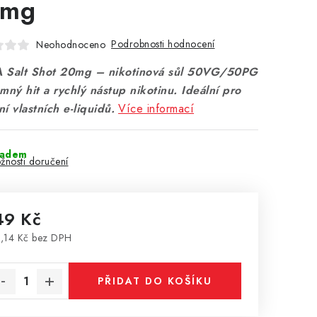
0mg
Podrobnosti hodnocení
Neohodnoceno
 Salt Shot 20mg – nikotinová sůl 50VG/50PG
mný hit a rychlý nástup nikotinu. Ideální pro
í vlastních e-liquidů.
Více informací
ladem
žnosti doručení
49 Kč
,14 Kč bez DPH
rná cena:
PŘIDAT DO KOŠÍKU