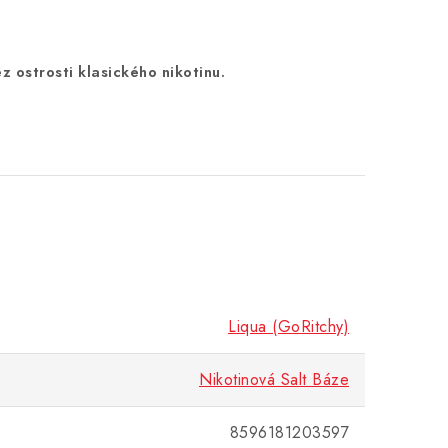
ez ostrosti klasického nikotinu.
Liqua (GoRitchy)
Nikotinová Salt Báze
8596181203597