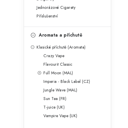
g
r
Jednorázové Cigarety
o
Příslušenství
a
r
n
i
Aromata a příchutě
e
n
Klasické příchutě (Aromata)
í
Crazy Vape
p
Flavourit Classic
a
Full Moon (MAL)
Imperia - Black Label (CZ)
n
Jungle Wave (MAL)
e
Sun Tea (FR)
l
T-juice (UK)
Vampire Vape (UK)