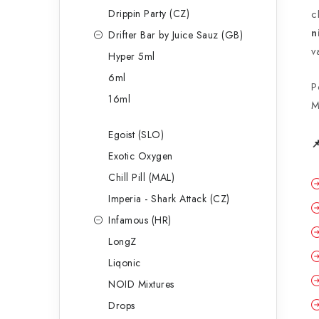
Drippin Party (CZ)
c
n
Drifter Bar by Juice Sauz (GB)
v
Hyper 5ml
6ml
P
16ml
M
Egoist (SLO)

Exotic Oxygen
Chill Pill (MAL)
Imperia - Shark Attack (CZ)
Infamous (HR)
LongZ
Liqonic
NOID Mixtures
Drops