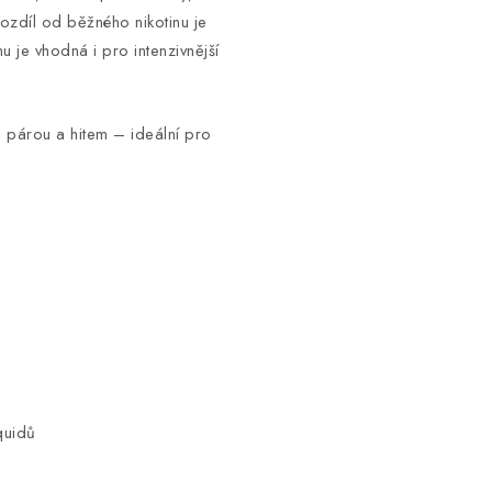
rozdíl od běžného nikotinu je
mu je vhodná i pro intenzivnější
, párou a hitem – ideální pro
quidů