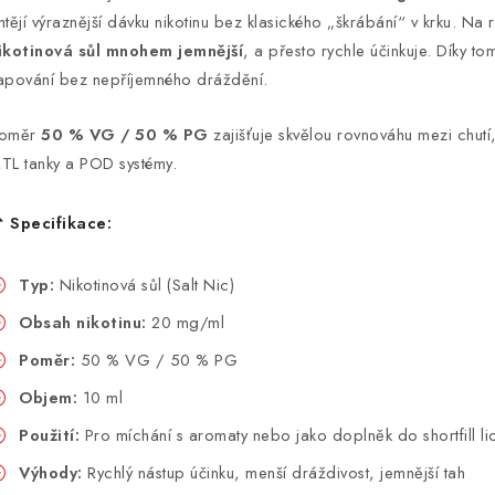
htějí výraznější dávku nikotinu bez klasického „škrábání“ v krku. Na 
ikotinová sůl mnohem jemnější
, a přesto rychle účinkuje. Díky to
apování bez nepříjemného dráždění.
oměr
50 % VG / 50 % PG
zajišťuje skvělou rovnováhu mezi chutí
TL tanky a POD systémy.
 Specifikace:
Typ:
Nikotinová sůl (Salt Nic)
Obsah nikotinu:
20 mg/ml
Poměr:
50 % VG / 50 % PG
Objem:
10 ml
Použití:
Pro míchání s aromaty nebo jako doplněk do shortfill li
Výhody:
Rychlý nástup účinku, menší dráždivost, jemnější tah