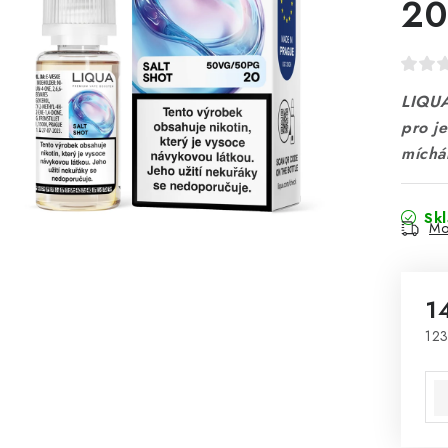
2
LIQUA
pro je
míchán
Sk
Mo
1
123
Mě