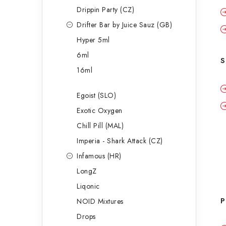
Drippin Party (CZ)
Drifter Bar by Juice Sauz (GB)
Hyper 5ml
6ml
S
16ml
Egoist (SLO)
Exotic Oxygen
Chill Pill (MAL)
Imperia - Shark Attack (CZ)
Infamous (HR)
LongZ
Liqonic
P
NOID Mixtures
Drops