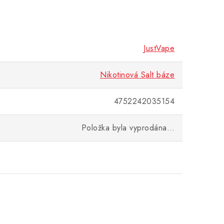
JustVape
Nikotinová Salt báze
4752242035154
Položka byla vyprodána…