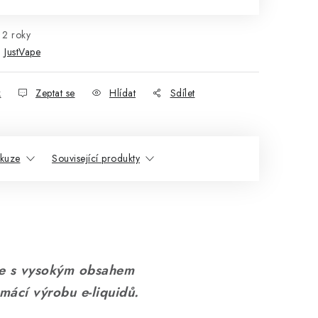
2 roky
:
JustVape
k
Zeptat se
Hlídat
Sdílet
skuze
Související produkty
ze s vysokým obsahem
omácí výrobu e-liquidů.