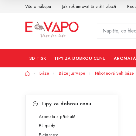
Přejít
Vše o nákupu
Jak reklamovat či vrátit zboží
Rec
na
obsah
3D TISK
TIPY ZA DOBROU CENU
AROMATA
Domů
Báze
Báze JustVape
Nikotinová Salt báze
P
K
Přeskočit
Tipy za dobrou cenu
kategorie
a
o
t
Aromata a příchutě
s
E-liquidy
e
t
E-cigarety