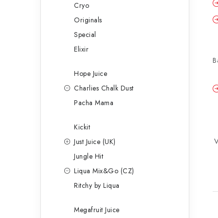
Cryo
Originals
Special
Elixir
B
Hope Juice
Charlies Chalk Dust
Pacha Mama
Kickit
V
Just Juice (UK)
Jungle Hit
Liqua Mix&Go (CZ)
Ritchy by Liqua
Megafruit Juice