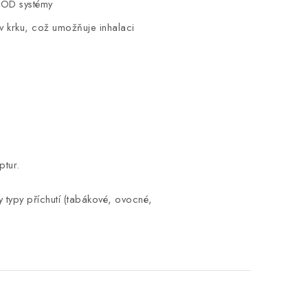
 POD systémy
 v krku, což umožňuje inhalaci
ptur.
y typy příchutí (tabákové, ovocné,