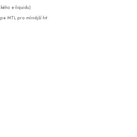
kého e-liquidu)
pe MTL pro mírnější hit