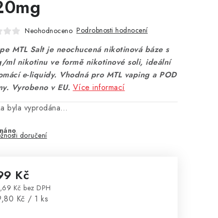
20mg
Podrobnosti hodnocení
Neohodnoceno
ape MTL Salt je neochucená nikotinová báze s
ml nikotinu ve formě nikotinové soli, ideální
omácí e-liquidy. Vhodná pro MTL vaping a POD
my. Vyrobeno v EU.
Více informací
ka byla vyprodána…
náno
žnosti doručení
99 Kč
,69 Kč bez DPH
rná cena:
,80 Kč / 1 ks