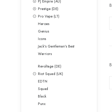
PJ Empire (AU)
B
Prestige (DE)
Pro Vape (LT)
Heroes
Genius
Icons
Jack's Gentleman's Best
Warriors
B
Revoltage (DE)
Riot Squad (UK)
EDTN
Squad
Black
Punx