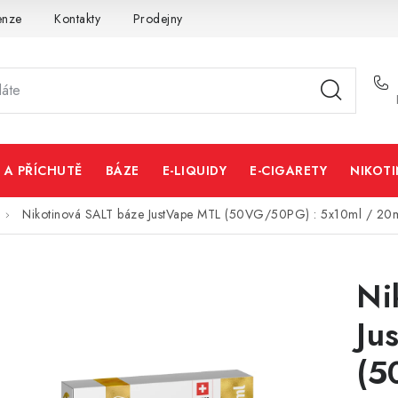
enze
Kontakty
Prodejny
Volná místa
 A PŘÍCHUTĚ
BÁZE
E-LIQUIDY
E-CIGARETY
NIKOT
Nikotinová SALT báze JustVape MTL (50VG/50PG) : 5x10ml / 20
Ni
Ju
(5