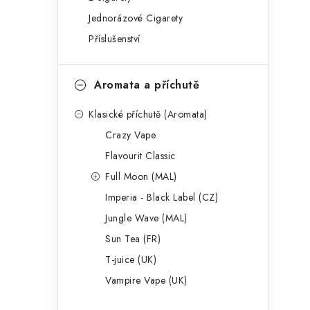
g
r
Jednorázové Cigarety
o
Příslušenství
a
r
n
i
Aromata a příchutě
e
n
Klasické příchutě (Aromata)
í
Crazy Vape
p
Flavourit Classic
a
Full Moon (MAL)
Imperia - Black Label (CZ)
n
Jungle Wave (MAL)
e
Sun Tea (FR)
l
T-juice (UK)
Vampire Vape (UK)