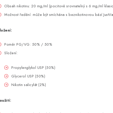
Obsah nikotinu: 20 mg/ml (pocitově srovnatelný s 6 mg/ml klasic
Možnost ředění: může být smíchána s beznikotinovou bází JustVa
ložení:
Poměr PG/VG: 50% / 50%
Složení:
Propylenglykol USP (50%)
Glycerol USP (50%)
Nikotin salicylát (2%)
oužití: