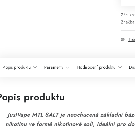
Záruka
:
Značka
Tis
Popis produktu
Parametry
Hodnocení produktu
Di
Popis produktu
JustVape MTL SALT je neochucená základní bá
nikotinu ve formě nikotinové soli, ideální pro d