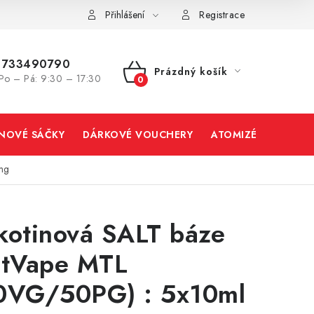
Přihlášení
Registrace
733490790
Prázdný košík
Po – Pá: 9:30 – 17:30
NÁKUPNÍ
KOŠÍK
INOVÉ SÁČKY
DÁRKOVÉ VOUCHERY
ATOMIZÉRY A CART
mg
kotinová SALT báze
stVape MTL
0VG/50PG) : 5x10ml