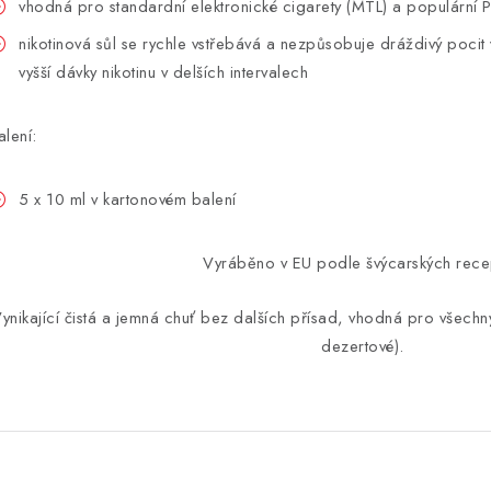
vhodná pro standardní elektronické cigarety (MTL) a populární
nikotinová sůl se rychle vstřebává a nezpůsobuje dráždivý pocit
vyšší dávky nikotinu v delších intervalech
alení:
5 x 10 ml v kartonovém balení
Vyráběno v EU podle švýcarských rece
ynikající čistá a jemná chuť bez dalších přísad, vhodná pro všechn
dezertové).