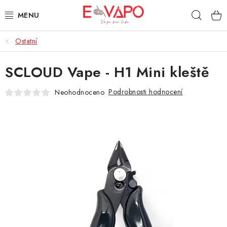
Přejít
Hleda
na
obsah
Ostatní
3D TISK
SCLOUD Vape - H1 Mini kleště
TIPY ZA DOBROU CENU
Podrobnosti hodnocení
Neohodnoceno
AROMATA A PŘÍCHUTĚ
BÁZE
E-LIQUIDY
E-CIGARETY
NIKOTINOVÉ SÁČKY