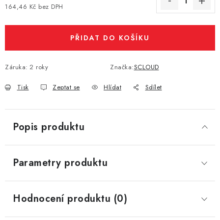
164,46 Kč bez DPH
Vše o nákupu
Jak reklamovat či vrátit zboží
Recenze
Měrná cena:
Kontakty
Prodejny
Volná místa
PŘIDAT DO KOŠÍKU
Záruka
:
2 roky
Značka:
SCLOUD
Tisk
Zeptat se
Hlídat
Sdílet
Popis produktu
Parametry produktu
Hodnocení produktu (0)