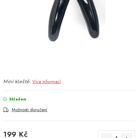
DÁRKOVÉ VOUCHERY
ATOMIZÉRY A CARTRIDGE
DIY
BATERIE A NABÍJEČKY
GRIPY & MODY
JEDNORÁZOVÉ A DOBÍJECÍ E-CIGARETY
Mini kleště.
Více informací
NIKOTINOVÝ FILM
Skladem
Možnosti doručení
PŘÍSLUŠENSTVÍ
ZNAČKY
199 Kč