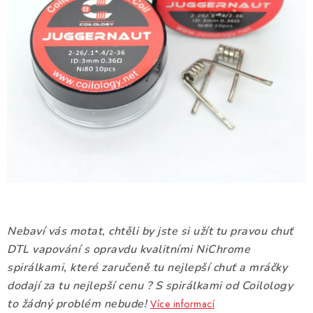
DÁRKOVÉ VOUCHERY
ATOMIZÉRY A CARTRIDGE
DIY
BATERIE A NABÍJEČKY
GRIPY & MODY
JEDNORÁZOVÉ A DOBÍJECÍ E-CIGARETY
NIKOTINOVÝ FILM
Nebaví vás motat, chtěli by jste si užít tu pravou chuť
DTL vapování s opravdu kvalitními NiChrome
PŘÍSLUŠENSTVÍ
spirálkami, které zaručeně tu nejlepší chuť a mráčky
dodají za tu nejlepší cenu ? S spirálkami od Coilology
ZNAČKY
to žádný problém nebude!
Více informací