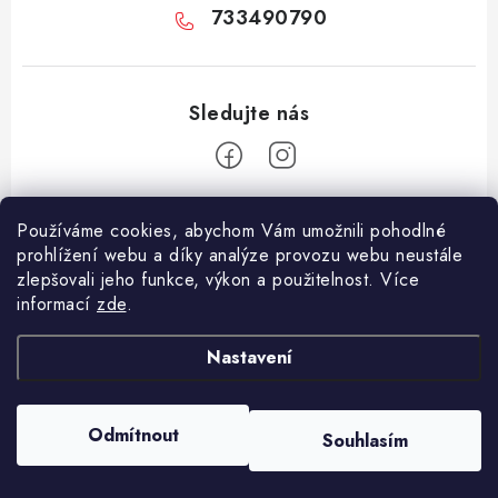
733490790
Z
Používáme cookies, abychom Vám umožnili pohodlné
á
prohlížení webu a díky analýze provozu webu neustále
Facebook
p
zlepšovali jeho funkce, výkon a použitelnost. Více
informací
zde
.
a
Informace pro vás
t
Nastavení
í
Vše o nákupu
Copyright 2026
E-Vapo.cz
. Všechna práva vyhrazena.
Upravit nastavení
Jak reklamovat či vrátit zboží
cookies
Odmítnout
Souhlasím
Vytvořil Shoptet
Recenze
Používáme
ověření věku Adulto
Kontakty