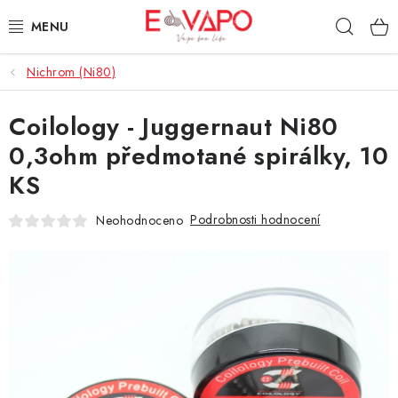
Přejít
Hleda
na
obsah
Nichrom (Ni80)
3D TISK
Coilology - Juggernaut Ni80
TIPY ZA DOBROU CENU
0,3ohm předmotané spirálky, 10
AROMATA A PŘÍCHUTĚ
KS
BÁZE
Podrobnosti hodnocení
Neohodnoceno
E-LIQUIDY
E-CIGARETY
NIKOTINOVÉ SÁČKY