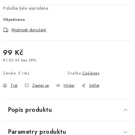
Vše o nákupu
Jak reklamovat či vrátit zboží
Recenze
Položka byla vyprodána…
Kontakty
Prodejny
Volná místa
Objednáno
Možnosti doručení
99 Kč
81,82 Kč bez DPH
Měrná cena:
Záruka
:
2 roky
Značka:
Coilology
Tisk
Zeptat se
Hlídat
Sdílet
Popis produktu
Parametry produktu