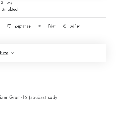
2 roky
:
Smoktech
k
Zeptat se
Hlídat
Sdílet
skuze
zer Gram-16 (součást sady