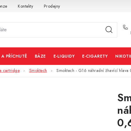
enze
Kontakty
Prodejny
Volná místa
 A PŘÍCHUTĚ
BÁZE
E-LIQUIDY
E-CIGARETY
NIKOT
a cartridge
Smoktech
Smoktech - G16 náhradní žhavící hlava
Sm
ná
0,