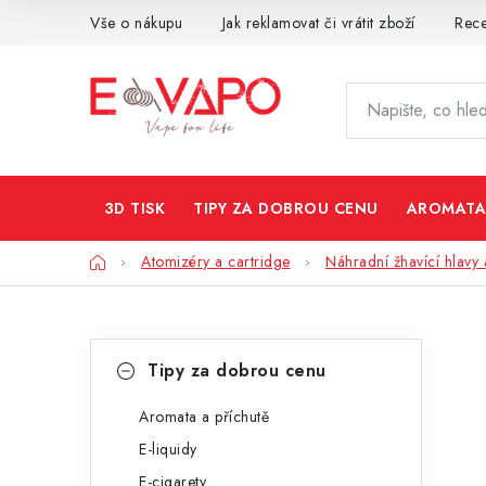
Přejít
Vše o nákupu
Jak reklamovat či vrátit zboží
Rec
na
obsah
3D TISK
TIPY ZA DOBROU CENU
AROMATA
Domů
Atomizéry a cartridge
Náhradní žhavící hlavy 
P
K
Přeskočit
Tipy za dobrou cenu
kategorie
a
o
t
Aromata a příchutě
s
E-liquidy
e
t
E-cigarety