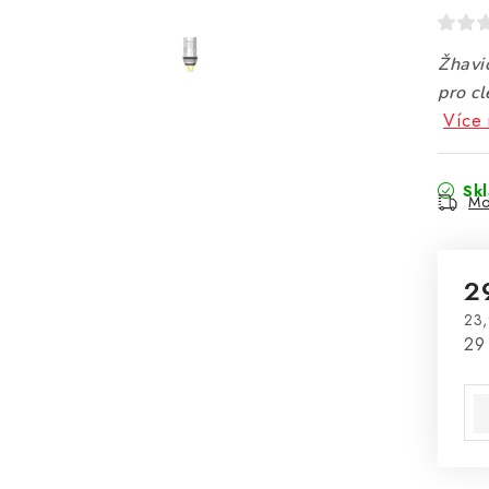
Žhavi
pro c
Více 
Sk
Mo
2
23,
Mě
29 