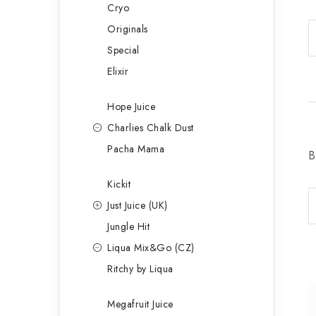
Cryo
Originals
Special
Elixir
Hope Juice
Charlies Chalk Dust
Pacha Mama
B
Kickit
Just Juice (UK)
Jungle Hit
Liqua Mix&Go (CZ)
Ritchy by Liqua
Megafruit Juice