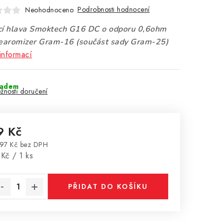
Podrobnosti hodnocení
Neohodnoceno
cí hlava Smoktech G16 DC o odporu 0,6ohm
learomizer Gram-16 (součást sady Gram-25)
informací
ladem
žnosti doručení
9 Kč
97 Kč bez DPH
rná cena:
Kč / 1 ks
PŘIDAT DO KOŠÍKU