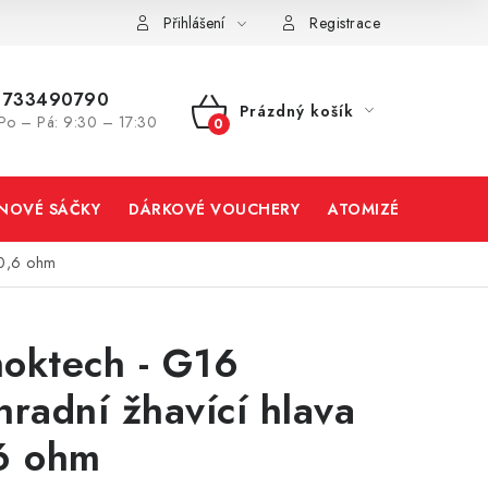
Přihlášení
Registrace
733490790
Prázdný košík
Po – Pá: 9:30 – 17:30
NÁKUPNÍ
KOŠÍK
INOVÉ SÁČKY
DÁRKOVÉ VOUCHERY
ATOMIZÉRY A CART
 0,6 ohm
oktech - G16
hradní žhavící hlava
6 ohm