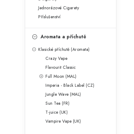
g
r
Jednorázové Cigarety
o
Příslušenství
a
r
n
i
Aromata a příchutě
e
n
Klasické příchutě (Aromata)
í
Crazy Vape
p
Flavourit Classic
a
Full Moon (MAL)
Imperia - Black Label (CZ)
n
Jungle Wave (MAL)
e
Sun Tea (FR)
l
T-juice (UK)
Vampire Vape (UK)