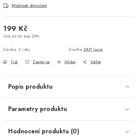
Možnosti doručení
Vše o nákupu
Jak reklamovat či vrátit zboží
Recenze
Kontakty
Prodejny
Volná místa
199 Kč
164,46 Kč bez DPH
Měrná cena:
Záruka
:
2 roky
Značka:
ZAP! Juice
Tisk
Zeptat se
Hlídat
Sdílet
Popis produktu
Parametry produktu
Hodnocení produktu (0)