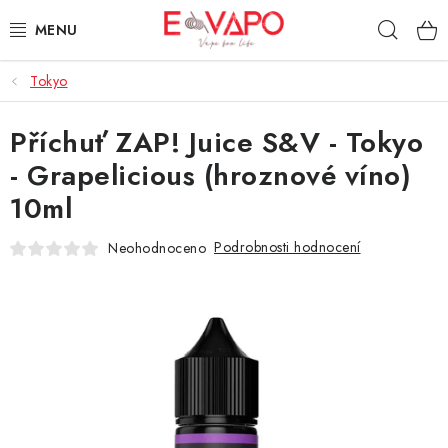
Přejít
Hleda
na
obsah
Tokyo
3D TISK
Příchuť ZAP! Juice S&V - Tokyo
TIPY ZA DOBROU CENU
- Grapelicious (hroznové víno)
AROMATA A PŘÍCHUTĚ
10ml
BÁZE
Podrobnosti hodnocení
Neohodnoceno
E-LIQUIDY
E-CIGARETY
NIKOTINOVÉ SÁČKY