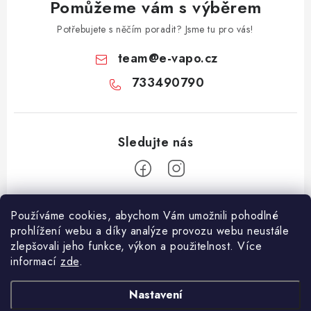
Pomůžeme vám s výběrem
Potřebujete s něčím poradit? Jsme tu pro vás!
team
@
e-vapo.cz
733490790
Z
Používáme cookies, abychom Vám umožnili pohodlné
á
prohlížení webu a díky analýze provozu webu neustále
Facebook
p
zlepšovali jeho funkce, výkon a použitelnost. Více
informací
zde
.
a
Informace pro vás
t
Nastavení
í
Vše o nákupu