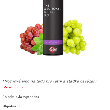
DÁRKOVÉ VOUCHERY
ATOMIZÉRY A CARTRIDGE
DIY
BATERIE A NABÍJEČKY
GRIPY & MODY
JEDNORÁZOVÉ A DOBÍJECÍ E-CIGARETY
NIKOTINOVÝ FILM
Hroznové víno na ledu pro letní a sladké osvěžení.
Více informací
PŘÍSLUŠENSTVÍ
Položka byla vyprodána…
ZNAČKY
Objednáno