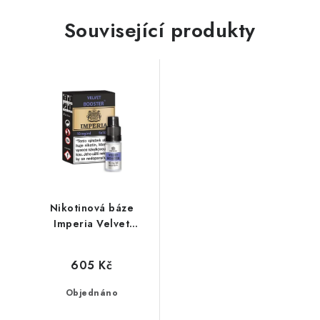
Související produkty
Nikotinová báze
Imperia Velvet
(80VG/20PG) : 5x10ml
/ 10mg
605 Kč
Objednáno