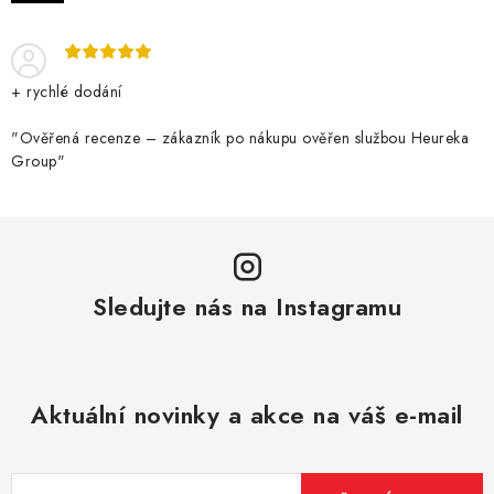
DÁRKOVÉ VOUCHERY
ATOMIZÉRY A CARTRIDGE
+ rychlé dodání
DIY
"Ověřená recenze – zákazník po nákupu ověřen službou Heureka
Group"
BATERIE A NABÍJEČKY
GRIPY & MODY
JEDNORÁZOVÉ A DOBÍJECÍ E-CIGARETY
Sledujte nás na Instagramu
NIKOTINOVÝ FILM
PŘÍSLUŠENSTVÍ
Aktuální novinky a akce na váš e-mail
ZNAČKY