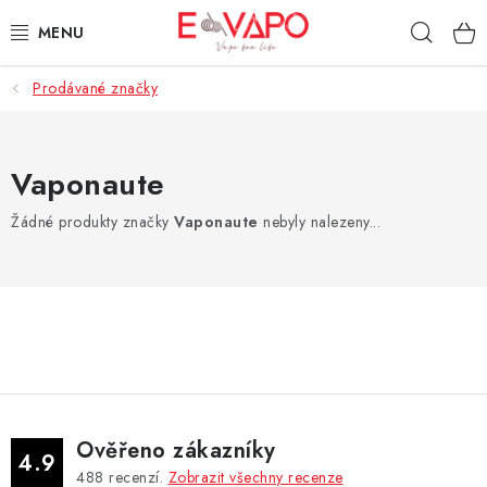
Přejít
Hleda
na
obsah
Prodávané značky
3D TISK
TIPY ZA DOBROU CENU
Vaponaute
AROMATA A PŘÍCHUTĚ
Žádné produkty značky
Vaponaute
nebyly nalezeny...
BÁZE
E-LIQUIDY
E-CIGARETY
NIKOTINOVÉ SÁČKY
Ověřeno zákazníky
4.9
488
recenzí.
Zobrazit všechny recenze