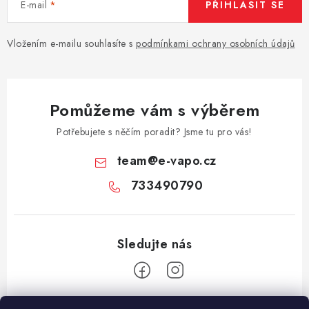
E-mail
PŘIHLÁSIT SE
Vše o nákupu
Jak reklamovat či vrátit zboží
Recenze
Kontakty
Prodejny
Volná místa
Vložením e-mailu souhlasíte s
podmínkami ochrany osobních údajů
Pomůžeme vám s výběrem
Potřebujete s něčím poradit? Jsme tu pro vás!
team
@
e-vapo.cz
733490790