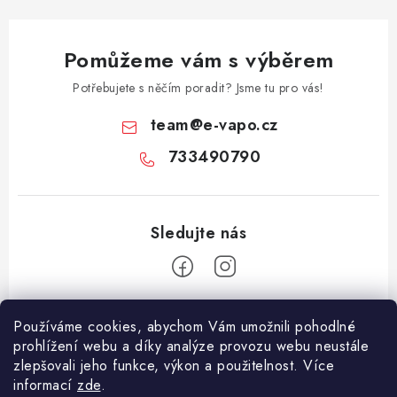
Pomůžeme vám s výběrem
Potřebujete s něčím poradit? Jsme tu pro vás!
team
@
e-vapo.cz
733490790
Z
Používáme cookies, abychom Vám umožnili pohodlné
á
prohlížení webu a díky analýze provozu webu neustále
Facebook
p
zlepšovali jeho funkce, výkon a použitelnost. Více
informací
zde
.
a