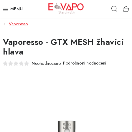
Přejít
Hleda
na
obsah
Vaporesso
3D TISK
Vaporesso - GTX MESH žhavící
TIPY ZA DOBROU CENU
hlava
AROMATA A PŘÍCHUTĚ
Podrobnosti hodnocení
Neohodnoceno
BÁZE
E-LIQUIDY
E-CIGARETY
NIKOTINOVÉ SÁČKY