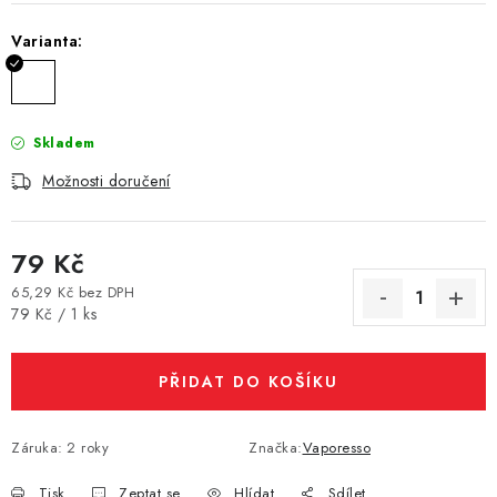
Vše o nákupu
Jak reklamovat či vrátit zboží
Recenze
Varianta:
Kontakty
Prodejny
Volná místa
Skladem
Možnosti doručení
79 Kč
65,29 Kč bez DPH
Měrná cena:
79 Kč / 1 ks
PŘIDAT DO KOŠÍKU
Záruka
:
2 roky
Značka:
Vaporesso
Tisk
Zeptat se
Hlídat
Sdílet