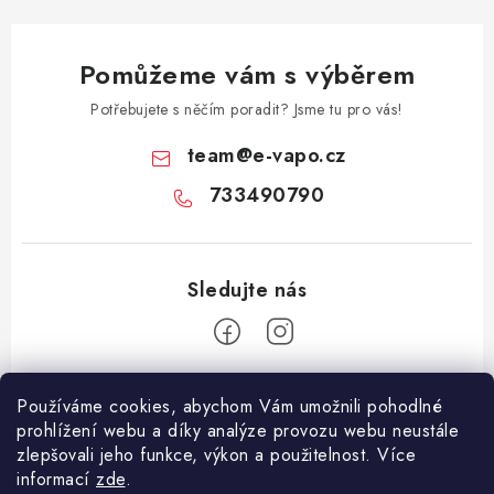
Pomůžeme vám s výběrem
Potřebujete s něčím poradit? Jsme tu pro vás!
team
@
e-vapo.cz
733490790
Z
Používáme cookies, abychom Vám umožnili pohodlné
á
prohlížení webu a díky analýze provozu webu neustále
Facebook
p
zlepšovali jeho funkce, výkon a použitelnost. Více
informací
zde
.
a