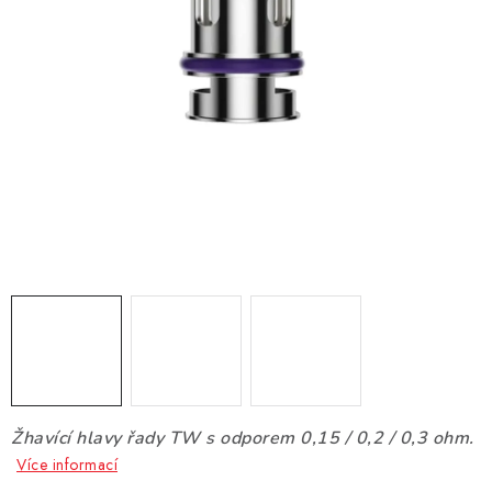
DÁRKOVÉ VOUCHERY
ATOMIZÉRY A CARTRIDGE
DIY
BATERIE A NABÍJEČKY
GRIPY & MODY
JEDNORÁZOVÉ A DOBÍJECÍ E-CIGARETY
NIKOTINOVÝ FILM
PŘÍSLUŠENSTVÍ
Žhavící hlavy řady TW s odporem 0,15 / 0,2 / 0,3 ohm.
ZNAČKY
Více informací