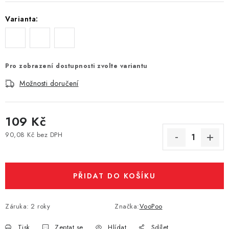
Vše o nákupu
Jak reklamovat či vrátit zboží
Recenze
Varianta:
Kontakty
Prodejny
Volná místa
Pro zobrazení dostupnosti zvolte variantu
Možnosti doručení
109 Kč
90,08 Kč bez DPH
Měrná cena:
PŘIDAT DO KOŠÍKU
Záruka
:
2 roky
Značka:
VooPoo
Tisk
Zeptat se
Hlídat
Sdílet