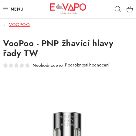
Přejít
Hleda
na
obsah
VOOPOO
3D TISK
VooPoo - PNP žhavící hlavy
TIPY ZA DOBROU CENU
řady TW
AROMATA A PŘÍCHUTĚ
Podrobnosti hodnocení
Neohodnoceno
BÁZE
E-LIQUIDY
E-CIGARETY
NIKOTINOVÉ SÁČKY