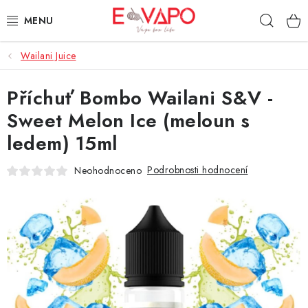
Přejít
Hleda
na
obsah
Wailani Juice
3D TISK
Příchuť Bombo Wailani S&V -
TIPY ZA DOBROU CENU
Sweet Melon Ice (meloun s
AROMATA A PŘÍCHUTĚ
ledem) 15ml
BÁZE
Podrobnosti hodnocení
Neohodnoceno
E-LIQUIDY
E-CIGARETY
NIKOTINOVÉ SÁČKY