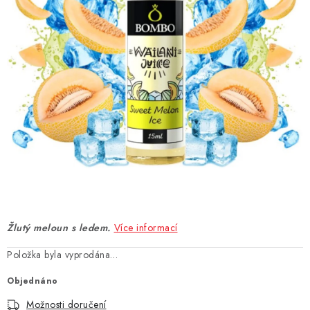
DÁRKOVÉ VOUCHERY
ATOMIZÉRY A CARTRIDGE
DIY
BATERIE A NABÍJEČKY
GRIPY & MODY
JEDNORÁZOVÉ A DOBÍJECÍ E-CIGARETY
NIKOTINOVÝ FILM
Žlutý meloun s ledem.
Více informací
PŘÍSLUŠENSTVÍ
Položka byla vyprodána…
Objednáno
ZNAČKY
Možnosti doručení