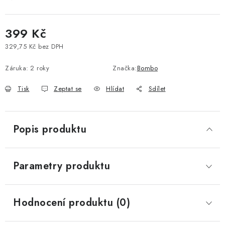
Vše o nákupu
Jak reklamovat či vrátit zboží
Recenze
Kontakty
Prodejny
Volná místa
399 Kč
329,75 Kč bez DPH
Měrná cena:
Záruka
:
2 roky
Značka:
Bombo
Tisk
Zeptat se
Hlídat
Sdílet
Popis produktu
Parametry produktu
Hodnocení produktu (0)