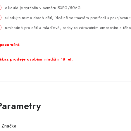
e-liquid je vyráběn v poměru 50PG/50VG
skladujte mimo dosah dětí, ideálně ve tmavém prostředí s pokojovou t
nevhodné pro děti a mladistvé, osoby se zdravotním omezením a těhot
pozornění:
ákaz prodeje osobám mladším 18 let.
Značka