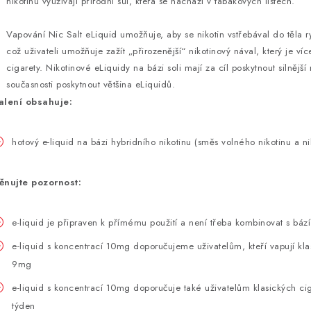
nikotinu využívají přírodní sůl, která se nachází v tabákových listech.
Vapování Nic Salt eLiquid umožňuje, aby se nikotin vstřebával do těla r
což uživateli umožňuje zažít „přirozenější“ nikotinový nával, který je v
cigarety. Nikotinové eLiquidy na bázi soli mají za cíl poskytnout silnější
současnosti poskytnout většina eLiquidů.
alení obsahuje:
hotový e-liquid na bázi hybridního nikotinu (směs volného nikotinu a ni
ěnujte pozornost:
e-liquid je připraven k přímému použití a není třeba kombinovat s bází
e-liquid s koncentrací 10mg doporučujeme uživatelům, kteří vapují kl
9mg
e-liquid s koncentrací 10mg doporučuje také uživatelům klasických cig
týden