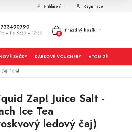
Přihlášení
Registrace
733490790
Prázdný košík
Po – Pá: 9:30 – 17:30
NÁKUPNÍ
KOŠÍK
INOVÉ SÁČKY
DÁRKOVÉ VOUCHERY
ATOMIZÉRY A CART
ý čaj) 10ml
iquid Zap! Juice Salt -
ach Ice Tea
roskvový ledový čaj)