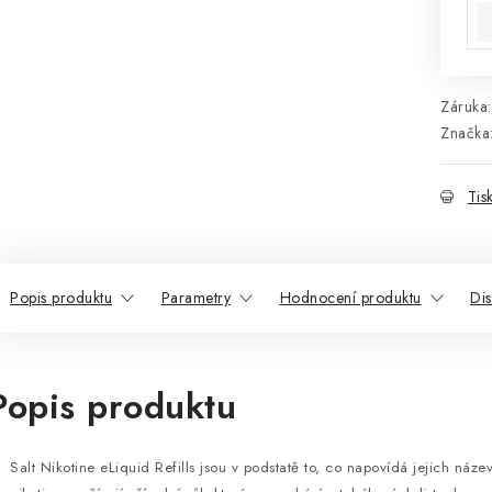
Záruka
:
Značka
Tis
Popis produktu
Parametry
Hodnocení produktu
Di
Popis produktu
Salt Nikotine eLiquid Refills jsou v podstatě to, co napovídá jejich náze