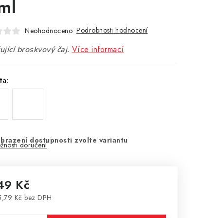
ml
Podrobnosti hodnocení
Neohodnoceno
Více informací
jící broskvový čaj.
ta:
brazení dostupnosti zvolte variantu
žnosti doručení
49 Kč
,79 Kč bez DPH
rná cena: