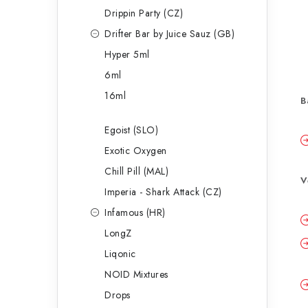
Drippin Party (CZ)
Drifter Bar by Juice Sauz (GB)
Hyper 5ml
6ml
16ml
B
Egoist (SLO)
Exotic Oxygen
Chill Pill (MAL)
V
Imperia - Shark Attack (CZ)
Infamous (HR)
LongZ
Liqonic
NOID Mixtures
Drops