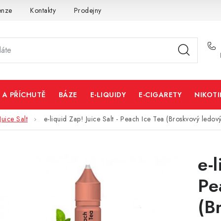
enze
Kontakty
Prodejny
Volná místa
 A PŘÍCHUTĚ
BÁZE
E-LIQUIDY
E-CIGARETY
NIKOT
Juice Salt
e-liquid Zap! Juice Salt - Peach Ice Tea (Broskvový ledov
e-l
Pe
(B