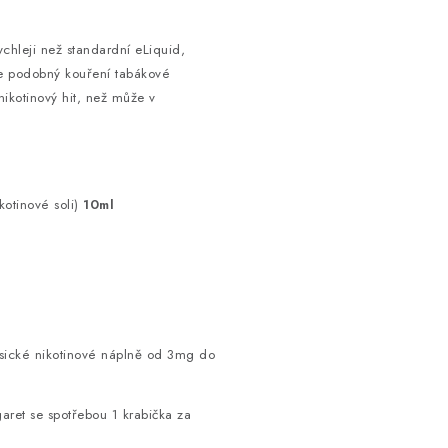
ychleji než standardní eLiquid,
íce podobný kouření tabákové
 nikotinový hit, než může v
kotinové soli)
10ml
asické nikotinové náplně od 3mg do
aret se spotřebou 1 krabička za