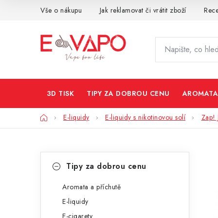
Přejít
Vše o nákupu
Jak reklamovat či vrátit zboží
Rec
na
obsah
3D TISK
TIPY ZA DOBROU CENU
AROMATA
Domů
E-liquidy
E-liquidy s nikotinovou solí
Zap! 
P
K
Přeskočit
Tipy za dobrou cenu
kategorie
a
o
t
Aromata a příchutě
s
E-liquidy
e
t
E-cigarety