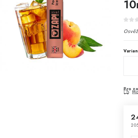
10
Osvěžu
Varian
Pro zo
Mo
2
205
Mě