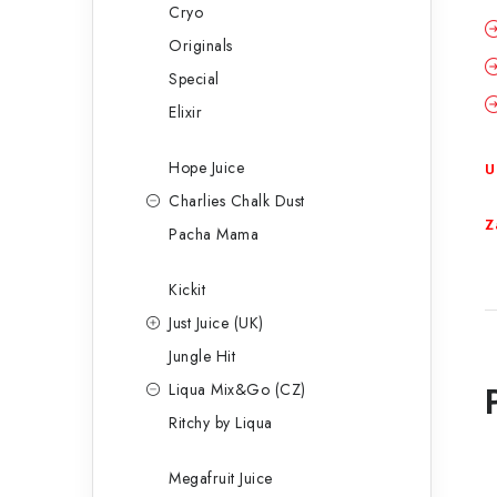
Cryo
Originals
Special
Elixir
Hope Juice
U
Charlies Chalk Dust
Z
Pacha Mama
Kickit
Just Juice (UK)
Jungle Hit
Liqua Mix&Go (CZ)
Ritchy by Liqua
Megafruit Juice