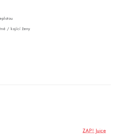
eplotou
né / kojící ženy
ZAP! Juice