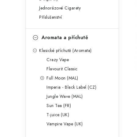
g
r
Jednorázové Cigarety
o
Příslušenství
a
r
n
i
Aromata a příchutě
e
n
Klasické příchutě (Aromata)
í
Crazy Vape
p
Flavourit Classic
a
Full Moon (MAL)
Imperia - Black Label (CZ)
n
Jungle Wave (MAL)
e
Sun Tea (FR)
l
T-juice (UK)
Vampire Vape (UK)