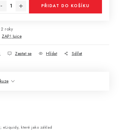
PŘIDAT DO KOŠÍKU
2 roky
:
ZAP! Juice
k
Zeptat se
Hlídat
Sdílet
skuze
v; eLiquidy, které jako základ