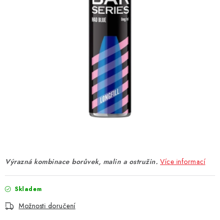
DÁRKOVÉ VOUCHERY
ATOMIZÉRY A CARTRIDGE
DIY
BATERIE A NABÍJEČKY
GRIPY & MODY
JEDNORÁZOVÉ A DOBÍJECÍ E-CIGARETY
NIKOTINOVÝ FILM
Výrazná kombinace borůvek, malin a ostružin.
Více informací
PŘÍSLUŠENSTVÍ
Skladem
ZNAČKY
Možnosti doručení