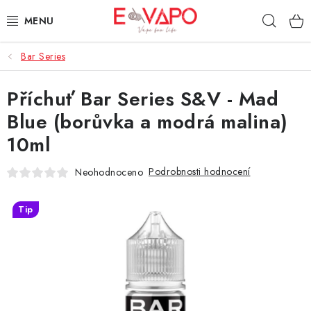
Přejít
Hleda
na
obsah
Bar Series
3D TISK
Příchuť Bar Series S&V - Mad
TIPY ZA DOBROU CENU
Blue (borůvka a modrá malina)
AROMATA A PŘÍCHUTĚ
10ml
BÁZE
Podrobnosti hodnocení
Neohodnoceno
E-LIQUIDY
Tip
E-CIGARETY
NIKOTINOVÉ SÁČKY