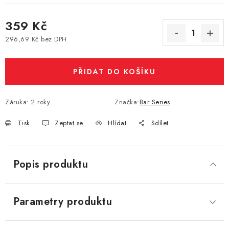
Vše o nákupu
Jak reklamovat či vrátit zboží
Recenze
359 Kč
Kontakty
Prodejny
Volná místa
296,69 Kč bez DPH
Měrná cena:
PŘIDAT DO KOŠÍKU
Záruka
:
2 roky
Značka:
Bar Series
Tisk
Zeptat se
Hlídat
Sdílet
Popis produktu
Parametry produktu