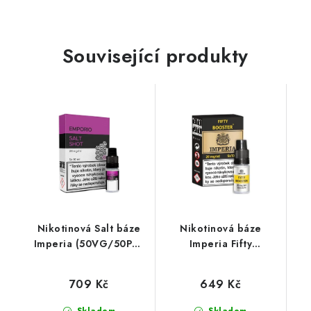
Související produkty
Nikotinová Salt báze
Nikotinová báze
Imperia (50VG/50PG)
Imperia Fifty
5x10ml / 20mg
(50VG/50PG) : 5x10ml
/ 20mg
709 Kč
649 Kč
Skladem
Skladem