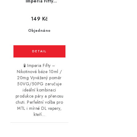
Imperia Fifty
(50VG/50PG) : 10ml /
20mg
149 Kč
Objednáno
🧪 Imperia Fifty –
Nikotinová báze 10ml /
20mg Vyvážený poměr
50VG/50PG zaručuje
ideální kombinaci
produkce páry a přenosu
chuti. Perfektní volba pro
MTL i mírné DL vapery,
kteří...