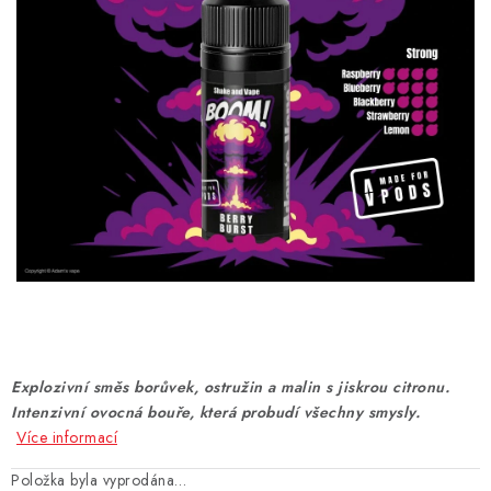
DÁRKOVÉ VOUCHERY
ATOMIZÉRY A CARTRIDGE
DIY
BATERIE A NABÍJEČKY
GRIPY & MODY
JEDNORÁZOVÉ A DOBÍJECÍ E-CIGARETY
NIKOTINOVÝ FILM
Explozivní směs borůvek, ostružin a malin s jiskrou citronu.
PŘÍSLUŠENSTVÍ
Intenzivní ovocná bouře, která probudí všechny smysly.
Více informací
ZNAČKY
Položka byla vyprodána…