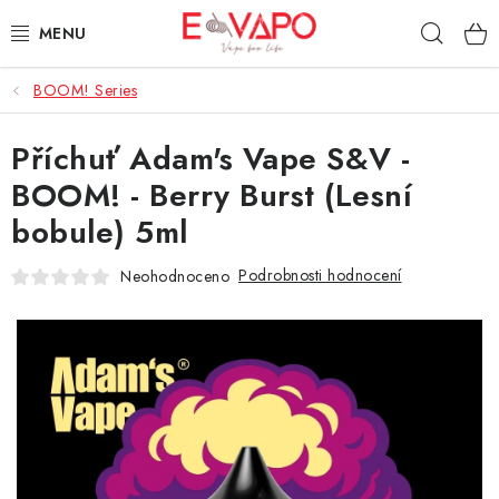
Přejít
Hleda
na
obsah
BOOM! Series
3D TISK
Příchuť Adam's Vape S&V -
TIPY ZA DOBROU CENU
BOOM! - Berry Burst (Lesní
AROMATA A PŘÍCHUTĚ
bobule) 5ml
BÁZE
Podrobnosti hodnocení
Neohodnoceno
E-LIQUIDY
E-CIGARETY
NIKOTINOVÉ SÁČKY