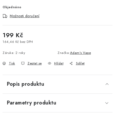
Vše o nákupu
Jak reklamovat či vrátit zboží
Recenze
Objednáno
Kontakty
Prodejny
Volná místa
Možnosti doručení
199 Kč
164,46 Kč bez DPH
Měrná cena:
Záruka
:
2 roky
Značka:
Adam's Vape
Tisk
Zeptat se
Hlídat
Sdílet
Popis produktu
Parametry produktu