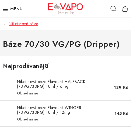
Přejít
Hleda
na
obsah
Nikotinové báze
3D TISK
TIPY ZA DOBROU CENU
Báze 70/30 VG/PG (Dripper)
AROMATA A PŘÍCHUTĚ
Nejprodávanější
BÁZE
Nikotinová báze Flavourit HALFBACK
E-LIQUIDY
(70VG/30PG) 10ml / 6mg
139 Kč
Objednáno
E-CIGARETY
Nikotinová báze Flavourit WINGER
(70VG/30PG) 10ml / 12mg
145 Kč
NIKOTINOVÉ SÁČKY
Objednáno