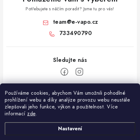
Potřebujete s něčím poradit? Jsme tu pro vás!
team
@
e-vapo.cz
733490790
Z
Používáme cookies, abychom Vám umožnili pohodlné
á
prohlížení webu a díky analýze provozu webu neustále
Facebook
p
zlepšovali jeho funkce, výkon a použitelnost. Více
informací
zde
.
a
Informace pro vás
t
Nastavení
í
Vše o nákupu
Copyright 2026
E-Vapo.cz
. Všechna práva vyhrazena.
Upravit nastavení