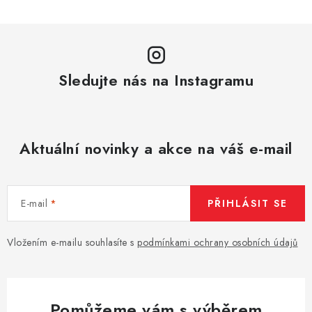
v
ý
p
i
Sledujte nás na Instagramu
s
u
Aktuální novinky a akce na váš e-mail
E-mail
PŘIHLÁSIT SE
Vložením e-mailu souhlasíte s
podmínkami ochrany osobních údajů
Pomůžeme vám s výběrem