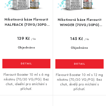
k
u
Vše o nákupu
Jak reklamovat či vrátit zboží
Recenze
t
k
Kontakty
Prodejny
Volná místa
ů
t
Nikotinová báze Flavourit
Nikotinová báze Flavourit
ů
HALFBACK (70VG/30PG)
WINGER (70VG/30PG)
10ml / 6mg
10ml / 12mg
139 Kč
145 Kč
/ ks
/ ks
Objednáno
Objednáno
Flavourit Booster 10 ml s 6 mg
Flavourit Booster 10 ml s 12 mg
nikotinu (70/30 VG/PG). Bez
nikotinu (70/30 VG/PG). Bez
chuti, ideální pro smíchání s
chuti, skvělý pro míchání s
příchutí.
příchutí.