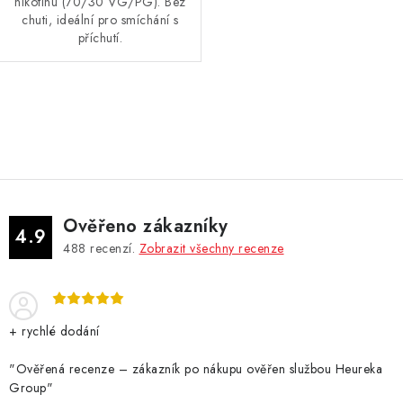
nikotinu (70/30 VG/PG). Bez
chuti, ideální pro smíchání s
příchutí.
O
v
l
á
d
Ověřeno zákazníky
a
4.9
488
recenzí.
Zobrazit všechny recenze
c
í
p
r
+ rychlé dodání
v
k
"Ověřená recenze – zákazník po nákupu ověřen službou Heureka
Group"
y