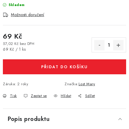
Skladem
Vše o nákupu
Jak reklamovat či vrátit zboží
Recenze
Možnosti doručení
Kontakty
Prodejny
Volná místa
69 Kč
57,02 Kč bez DPH
Měrná cena:
69 Kč / 1 ks
PŘIDAT DO KOŠÍKU
Záruka
:
2 roky
Značka:
Lost Mary
Tisk
Zeptat se
Hlídat
Sdílet
Popis produktu