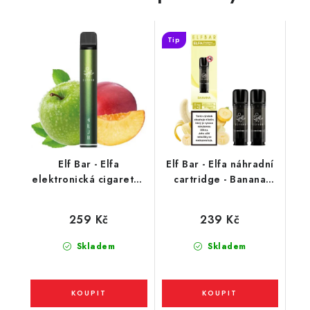
Tip
Elf Bar - Elfa
Elf Bar - Elfa náhradní
elektronická cigareta -
cartridge - Banana
Apple Peach (jablko,
(banán) 20mg / 2ks
broskev) 20mg
259 Kč
239 Kč
Skladem
Skladem