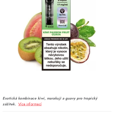
DÁRKOVÉ VOUCHERY
ATOMIZÉRY A CARTRIDGE
DIY
BATERIE A NABÍJEČKY
GRIPY & MODY
JEDNORÁZOVÉ A DOBÍJECÍ E-CIGARETY
NIKOTINOVÝ FILM
PŘÍSLUŠENSTVÍ
Exotická kombinace kiwi, marakuji a guavy pro tropický
zážitek.
Více informací
ZNAČKY