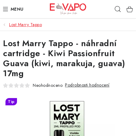
Přejít
Hleda
na
obsah
Lost Marry Tappo
3D TISK
Lost Marry Tappo - náhradní
TIPY ZA DOBROU CENU
cartridge - Kiwi Passionfruit
AROMATA A PŘÍCHUTĚ
Guava (kiwi, marakuja, guava)
17mg
BÁZE
Podrobnosti hodnocení
Neohodnoceno
E-LIQUIDY
Tip
E-CIGARETY
NIKOTINOVÉ SÁČKY