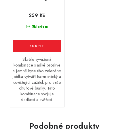
Apple Peach (jablko,
broskev) 20mg
259 Kč
Skladem
Skvěle vyvážená
kombinace sladké broskve
a jemně kyselého zeleného
jablka vytváří harmonický a
osvěžující zážitek pro vaše
chuťové buňky. Tato
kombinace spojuje
sladkost a svěžest.
Podobné produkty