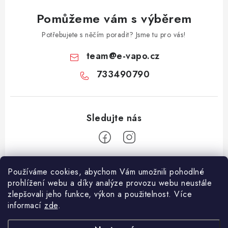
Pomůžeme vám s výběrem
Potřebujete s něčím poradit? Jsme tu pro vás!
team
@
e-vapo.cz
733490790
Z
Používáme cookies, abychom Vám umožnili pohodlné
á
prohlížení webu a díky analýze provozu webu neustále
Facebook
p
zlepšovali jeho funkce, výkon a použitelnost. Více
informací
zde
.
a
Informace pro vás
t