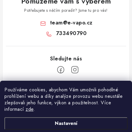
Pomůžeme vám s výběrem
Potřebujete s něčím poradit? Jsme tu pro vás!
team
@
e-vapo.cz
733490790
Z
Používáme cookies, abychom Vám umožnili pohodlné
á
prohlížení webu a díky analýze provozu webu neustále
Facebook
p
zlepšovali jeho funkce, výkon a použitelnost. Více
informací
zde
.
a
Informace pro vás
t
Nastavení
í
Vše o nákupu