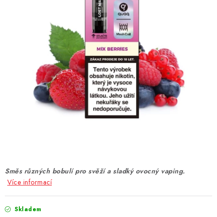
DÁRKOVÉ VOUCHERY
ATOMIZÉRY A CARTRIDGE
DIY
BATERIE A NABÍJEČKY
GRIPY & MODY
JEDNORÁZOVÉ A DOBÍJECÍ E-CIGARETY
NIKOTINOVÝ FILM
Směs různých bobulí pro svěží a sladký ovocný vaping.
PŘÍSLUŠENSTVÍ
Více informací
ZNAČKY
Skladem