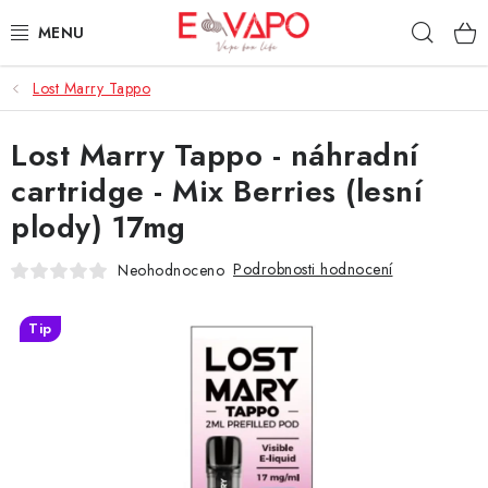
Přejít
Hleda
na
obsah
Lost Marry Tappo
3D TISK
Lost Marry Tappo - náhradní
TIPY ZA DOBROU CENU
cartridge - Mix Berries (lesní
AROMATA A PŘÍCHUTĚ
plody) 17mg
BÁZE
Podrobnosti hodnocení
Neohodnoceno
E-LIQUIDY
Tip
E-CIGARETY
NIKOTINOVÉ SÁČKY