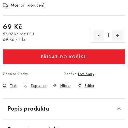
Možnosti doručení
Vše o nákupu
Jak reklamovat či vrátit zboží
Recenze
Kontakty
Prodejny
Volná místa
69 Kč
57,02 Kč bez DPH
Měrná cena:
69 Kč / 1 ks
PŘIDAT DO KOŠÍKU
Záruka
:
2 roky
Značka:
Lost Mary
Tisk
Zeptat se
Hlídat
Sdílet
Popis produktu