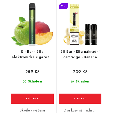
Tip
Elf Bar - Elfa
Elf Bar - Elfa náhradní
elektronická cigareta -
cartridge - Banana
Apple Peach (jablko,
(banán) 20mg / 2ks
broskev) 20mg
259 Kč
239 Kč
Skladem
Skladem
Skvěle vyvážená
Dva kusy náhradních