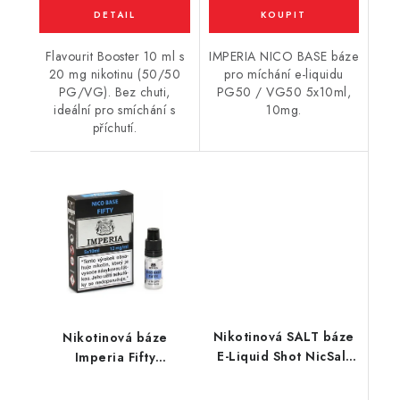
Flavourit Booster 10 ml s
IMPERIA NICO BASE báze
20 mg nikotinu (50/50
pro míchání e-liquidu
PG/VG). Bez chuti,
PG50 / VG50 5x10ml,
ideální pro smíchání s
10mg.
příchutí.
Nikotinová SALT báze
Nikotinová báze
E-Liquid Shot NicSalt
Imperia Fifty
(50VG/50PG) : 5x10ml
(50VG/50PG) : 5x10ml
/ 20mg
/ 12mg