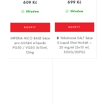
699 Kč
609 Kč
Skladem
Skladem
🔋 Nikotinová SALT báze
IMPERIA NICO BASE báze
E-Liquid Shot NicSalt –
pro míchání e-liquidu
20 mg/ml (5×10 ml,
PG50 / VG50 5x10ml,
50VG/50PG)
12mg.