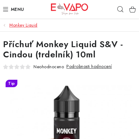
Přejít
Hleda
na
obsah
Monkey Liquid
3D TISK
Příchuť Monkey Liquid S&V -
TIPY ZA DOBROU CENU
Cindou (trdelník) 10ml
AROMATA A PŘÍCHUTĚ
Podrobnosti hodnocení
Neohodnoceno
BÁZE
Tip
E-LIQUIDY
E-CIGARETY
NIKOTINOVÉ SÁČKY