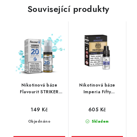
Související produkty
Nikotinová báze
Nikotinová báze
Flavourit STRIKER
Imperia Fifty
(50VG/50PG) 10ml /
(50VG/50PG) : 5x10ml
20mg
/ 10mg
149 Kč
605 Kč
Objednáno
Skladem