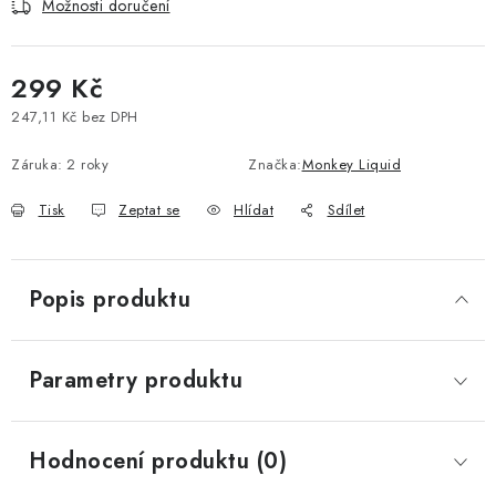
Možnosti doručení
Vše o nákupu
Jak reklamovat či vrátit zboží
Recenze
Kontakty
Prodejny
Volná místa
299 Kč
247,11 Kč bez DPH
Měrná cena:
Záruka
:
2 roky
Značka:
Monkey Liquid
Tisk
Zeptat se
Hlídat
Sdílet
Popis produktu
Parametry produktu
Hodnocení produktu (0)