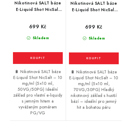
Nikotinová SALT báze
Nikotinová SALT báze
E-Liquid Shot NicSalt
E-Liquid Shot NicSalt
(50VG/50PG) : 5x10ml
(70VG/30PG) : 5x10ml
/ 10mg
/ 10mg
699 Kč
699 Kč
Skladem
Skladem
🔋 Nikotinová SALT báze
🔋 Nikotinová SALT báze
E-Liquid Shot NicSalt – 10
E-Liquid Shot NicSalt – 10
mg/ml (5×10 ml,
mg/ml (5×10 ml,
50VG/50PG) Ideální
70VG/30PG) Hladký
základ pro vlastní e-liquidy
nikotinový základ s hustší
s jemným hitem a
bází – ideální pro jemný
vyváženým poměrem
hit a bohatou páru
PG/VG