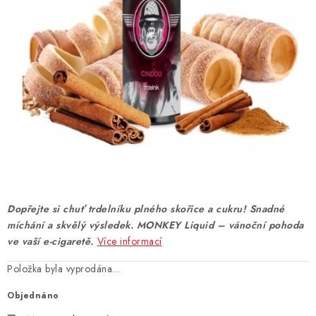
DÁRKOVÉ VOUCHERY
ATOMIZÉRY A CARTRIDGE
DIY
BATERIE A NABÍJEČKY
GRIPY & MODY
JEDNORÁZOVÉ A DOBÍJECÍ E-CIGARETY
Dopřejte si chuť trdelníku plného skořice a cukru! Snadné
NIKOTINOVÝ FILM
míchání a skvělý výsledek. MONKEY Liquid – vánoční pohoda
ve vaší e-cigaretě.
Více informací
PŘÍSLUŠENSTVÍ
Položka byla vyprodána…
ZNAČKY
Objednáno