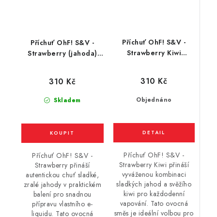
Příchuť OhF! S&V -
Příchuť OhF! S&V -
Strawberry Kiwi
Strawberry (jahoda)
(jahoda a kiwi) 10ml
10ml
310 Kč
310 Kč
Objednáno
Skladem
Příchuť OhF! S&V -
Příchuť OhF! S&V -
Strawberry Kiwi přináší
Strawberry přináší
vyváženou kombinaci
autentickou chuť sladké,
sladkých jahod a svěžího
zralé jahody v praktickém
kiwi pro každodenní
balení pro snadnou
vapování. Tato ovocná
přípravu vlastního e-
směs je ideální volbou pro
liquidu. Tato ovocná