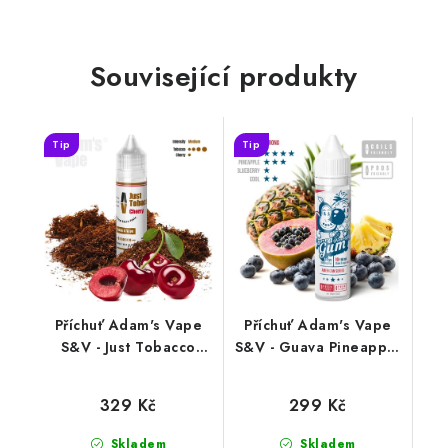
Související produkty
Tip
Tip
Příchuť Adam's Vape
Příchuť Adam's Vape
S&V - Just Tobacco
S&V - Guava Pineapple
Cherry (tabák s třešní)
Gum (ovocná žvýkačka)
10ml
10ml
329 Kč
299 Kč
Skladem
Skladem