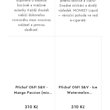
doplněná o sladkost
plného skořice a cukru!
borůvek a máslové
Snadné míchání a skvělý
sušenky. Každý doušek
výsledek. MONKEY Liquid
nabízí dokonalou
– vánoční pohoda ve vaší
rovnováhu mezi ovocnou
e-cigaretě.
svěžestí a jemnou
sladkostí.
Příchuť OhF! S&V -
Příchuť OhF! S&V - Ice
Mango Passion (mix
Watermelon
manga a marakuji)
Honeydew (ledový
10ml
vodní a cukrový
310 Kč
310 Kč
meloun) 10ml