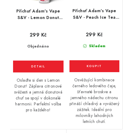
Příchuť Adam's Vape
Příchuť Adam's Vape
S&V - Peach Ice Tea
S&V - Lemon Donut
(broskvový ledový čaj)
(citronová kobliha)
10ml
10ml
299 Kč
299 Kč
Skladem
Objednáno
Osvěžující kombinace
Oslaďte si den s Lemon
černého ledového čaje,
Donut! Záplava citronové
šťavnaté broskve a
svěžesti a jemná donutová
jemného nádechu citronu
chuť se spojí v dokonalé
přináší chladivý a vyvážený
harmonii. Perfektní volba
zážitek. Ideální pro
pro každého!
milovníky lahodných
letních chutí.