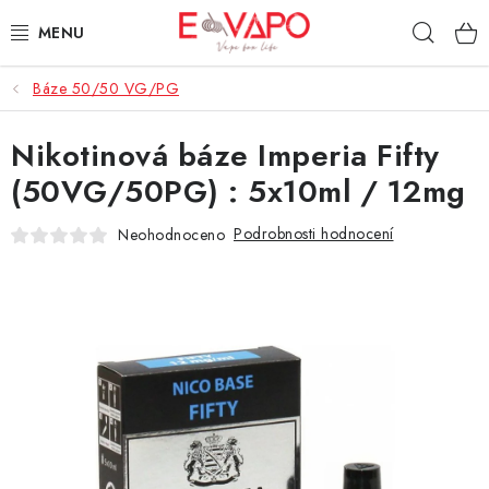
Přejít
Hleda
na
obsah
Báze 50/50 VG/PG
3D TISK
Nikotinová báze Imperia Fifty
TIPY ZA DOBROU CENU
(50VG/50PG) : 5x10ml / 12mg
AROMATA A PŘÍCHUTĚ
Podrobnosti hodnocení
Neohodnoceno
BÁZE
E-LIQUIDY
E-CIGARETY
NIKOTINOVÉ SÁČKY