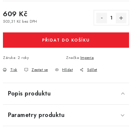
Vše o nákupu
Jak reklamovat či vrátit zboží
Recenze
609 Kč
Kontakty
Prodejny
Volná místa
503,31 Kč bez DPH
Měrná cena:
PŘIDAT DO KOŠÍKU
Záruka
:
2 roky
Značka:
Imperia
Tisk
Zeptat se
Hlídat
Sdílet
Popis produktu
Parametry produktu