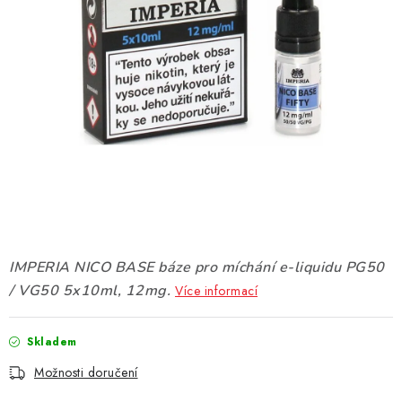
DÁRKOVÉ VOUCHERY
ATOMIZÉRY A CARTRIDGE
DIY
BATERIE A NABÍJEČKY
GRIPY & MODY
JEDNORÁZOVÉ A DOBÍJECÍ E-CIGARETY
IMPERIA NICO BASE báze pro míchání e-liquidu PG50
NIKOTINOVÝ FILM
/ VG50 5x10ml, 12mg.
Více informací
PŘÍSLUŠENSTVÍ
Skladem
Možnosti doručení
ZNAČKY