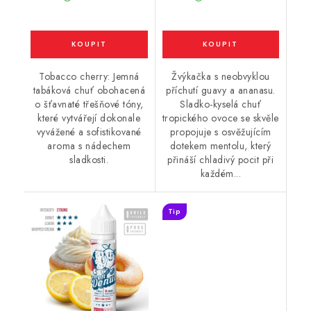
Tobacco cherry: Jemná
Žvýkačka s neobvyklou
tabáková chuť obohacená
příchutí guavy a ananasu.
o šťavnaté třešňové tóny,
Sladko-kyselá chuť
které vytvářejí dokonale
tropického ovoce se skvěle
vyvážené a sofistikované
propojuje s osvěžujícím
aroma s nádechem
dotekem mentolu, který
sladkosti.
přináší chladivý pocit při
každém...
Tip