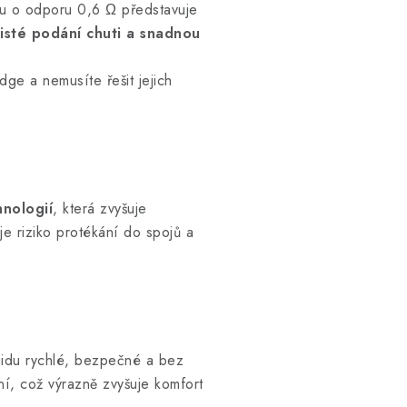
ou o odporu 0,6 Ω představuje
čisté podání chuti a snadnou
dge a nemusíte řešit jejich
nologií
, která zvyšuje
je riziko protékání do spojů a
uidu rychlé, bezpečné a bez
í, což výrazně zvyšuje komfort