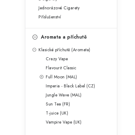
g
r
Jednorázové Cigarety
o
Příslušenství
a
r
n
i
Aromata a příchutě
e
n
Klasické příchutě (Aromata)
í
Crazy Vape
p
Flavourit Classic
a
Full Moon (MAL)
Imperia - Black Label (CZ)
n
Jungle Wave (MAL)
e
Sun Tea (FR)
l
T-juice (UK)
Vampire Vape (UK)