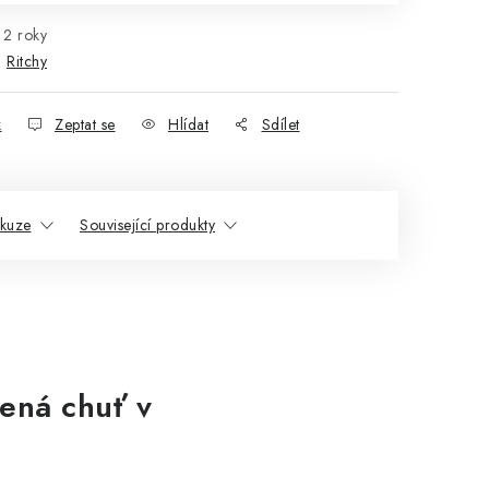
2 roky
:
Ritchy
k
Zeptat se
Hlídat
Sdílet
skuze
Související produkty
ená chuť v