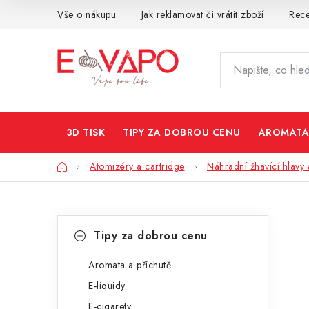
Přejít
Vše o nákupu
Jak reklamovat či vrátit zboží
Rec
na
obsah
3D TISK
TIPY ZA DOBROU CENU
AROMATA
Domů
Atomizéry a cartridge
Náhradní žhavící hlavy 
P
K
Přeskočit
Tipy za dobrou cenu
kategorie
a
o
t
Aromata a příchutě
s
E-liquidy
e
t
E-cigarety