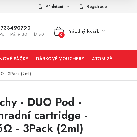
Přihlášení
Registrace
733490790
Prázdný košík
Po – Pá: 9:30 – 17:30
NÁKUPNÍ
KOŠÍK
INOVÉ SÁČKY
DÁRKOVÉ VOUCHERY
ATOMIZÉRY A CART
6Ω - 3Pack (2ml)
tchy - DUO Pod -
hradní cartridge -
6Ω - 3Pack (2ml)