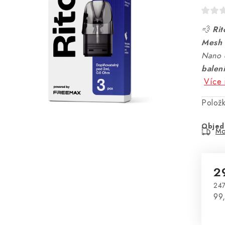
💨
Rit
Mesh 
Nano o
balen
Více 
Polož
Objed
Mo
2
247
Mě
99,