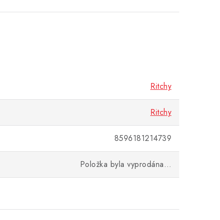
Ritchy
Ritchy
8596181214739
Položka byla vyprodána…