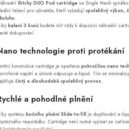
áhradní
Ritchy DUO Pod cartridge
se Single Mesh spirálk
deální řešení pro uživatele, kteří vyžadují
spolehlivý výkon, 
bsluhu
.
íky
balení 3 kusů
budete mít vždy k dispozici náhradní cartri
asté dokupování.
Nano technologie proti protékání
nitřní konstrukce cartridge je opatřena
pokročilou nano tech
ovrchové napětí a účinně odpuzuje e-liquid. Tím se minimalizu
ajišťuje
čistý a dlouhodobě spolehlivý provoz
.
Rychlé a pohodlné plnění
íky systému
bočního plnění Slide-to-fill
je doplňování e-liq
bytečného nepořádku. Cartridge není nutné vyjímat ze zařízen