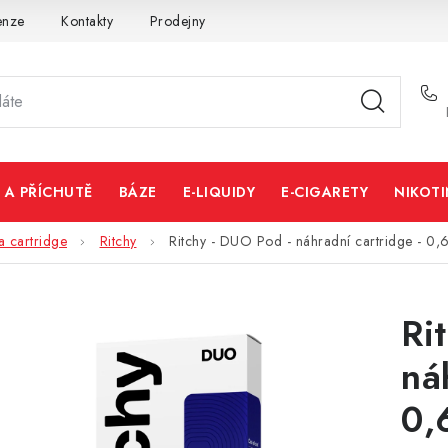
enze
Kontakty
Prodejny
Volná místa
 A PŘÍCHUTĚ
BÁZE
E-LIQUIDY
E-CIGARETY
NIKOT
a cartridge
Ritchy
Ritchy - DUO Pod - náhradní cartridge - 0,
Ri
ná
0,