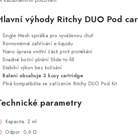
ři každodenním používání.
Hlavní výhody Ritchy DUO Pod car
 Single Mesh spirálka pro vyváženou chuť
 Rovnoměrné zahřívání e-liquidu
 Nano úprava vnitřní části proti protékání
 Snadné boční plnění Slide-to-fill
 Stabilní výkon bez kolísání
✔
Balení obsahuje 3 kusy cartridge
 Plná kompatibilita se zařízením Ritchy DUO Pod Kit
Technické parametry
Kapacita: 2 ml
Odpor: 0,6 Ω