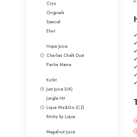
p
Cryo
Originals
Special
Elixir
✔
✔
Hope Juice
✔
Charlies Chalk Dust
✔
Pacha Mama
✔
Kickit
✔
Just Juice (UK)
Jungle Hit
Liqua Mix&Go (CZ)
Ritchy by Liqua
Megafruit Juice