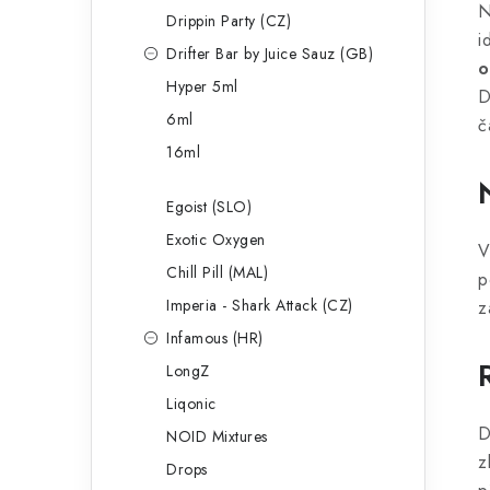
N
Drippin Party (CZ)
i
Drifter Bar by Juice Sauz (GB)
o
Hyper 5ml
D
6ml
č
16ml
Egoist (SLO)
Exotic Oxygen
V
Chill Pill (MAL)
p
Imperia - Shark Attack (CZ)
z
Infamous (HR)
LongZ
Liqonic
D
NOID Mixtures
z
Drops