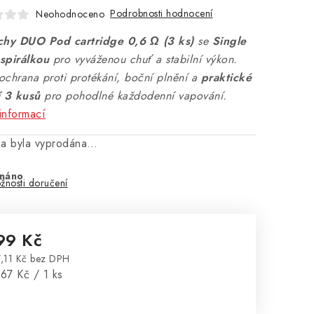
Podrobnosti hodnocení
Neohodnoceno
chy DUO Pod cartridge 0,6 Ω (3 ks)
se
Single
spirálkou
pro vyváženou chuť a stabilní výkon.
chrana proti protékání, boční plnění a
praktické
í 3 kusů
pro pohodlné každodenní vapování.
informací
ka byla vyprodána…
náno
žnosti doručení
99 Kč
,11 Kč bez DPH
rná cena:
67 Kč / 1 ks