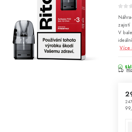
Náhra
zajist
V bal
ideáln
Více 
Sk
Mo
2
247
Mě
99,