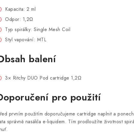
Kapacita: 2 ml
Odpor: 1,2Ω
Typ spirálky: Single Mesh Coil
Styl vapování: MTL
Obsah balení
3× Ritchy DUO Pod cartridge 1,2Ω
Doporučení pro použití
řed prvním použitím doporučujeme cartridge naplnit a ponecha
ata správně nasákla e-liquidem. Tím prodloužíte životnost spir
huť.