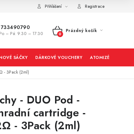
Přihlášení
Registrace
733490790
Prázdný košík
Po – Pá: 9:30 – 17:30
NÁKUPNÍ
KOŠÍK
INOVÉ SÁČKY
DÁRKOVÉ VOUCHERY
ATOMIZÉRY A CART
Ω - 3Pack (2ml)
tchy - DUO Pod -
hradní cartridge -
2Ω - 3Pack (2ml)