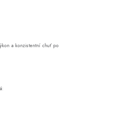
výkon a konzistentní chuť po
á: