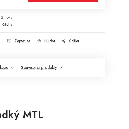
2 roky
:
Ritchy
k
Zeptat se
Hlídat
Sdílet
skuze
Související produkty
adký MTL