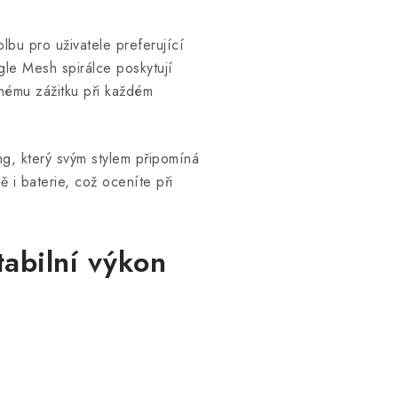
bu pro uživatele preferující
ngle Mesh spirálce poskytují
mnému zážitku při každém
, který svým stylem připomíná
ě i baterie, což oceníte při
tabilní výkon