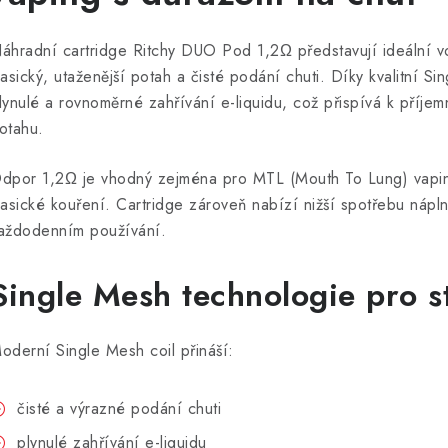
áhradní cartridge Ritchy DUO Pod 1,2Ω představují ideální vol
lasický, utaženější potah a čisté podání chuti. Díky kvalitní Si
lynulé a rovnoměrné zahřívání e-liquidu, což přispívá k příje
otahu.
dpor 1,2Ω je vhodný zejména pro MTL (Mouth To Lung) vaping
lasické kouření. Cartridge zároveň nabízí nižší spotřebu nápln
aždodenním používání.
Single Mesh technologie pro s
oderní Single Mesh coil přináší:
čisté a výrazné podání chuti
plynulé zahřívání e-liquidu