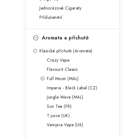
g
r
Jednorázové Cigarety
o
Příslušenství
a
r
n
i
Aromata a příchutě
e
n
Klasické příchutě (Aromata)
í
Crazy Vape
p
Flavourit Classic
a
Full Moon (MAL)
Imperia - Black Label (CZ)
n
Jungle Wave (MAL)
e
Sun Tea (FR)
l
T-juice (UK)
Vampire Vape (UK)