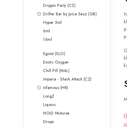
Drippin Party (CZ)
Drifter Bar by Juice Sauz (GB)
N
k
Hyper 5ml
p
6ml
p
16ml
O
Egoist (SLO)
k
Exotic Oxygen
k
Chill Pill (MAL)
Imperia - Shark Attack (CZ)
Infamous (HR)
LongZ
M
Liqonic
NOID Mixtures
Drops