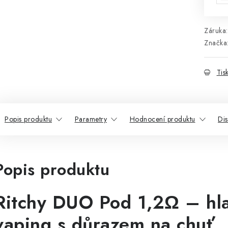
Záruka
:
Značka
Tis
Popis produktu
Parametry
Hodnocení produktu
Di
Popis produktu
Ritchy DUO Pod 1,2Ω – hl
vaping s důrazem na chuť