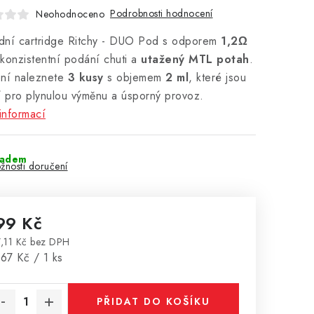
Podrobnosti hodnocení
Neohodnoceno
dní cartridge Ritchy - DUO Pod s odporem
1,2Ω
í konzistentní podání chuti a
utažený MTL potah
.
ení naleznete
3 kusy
s objemem
2 ml
, které jsou
í pro plynulou výměnu a úsporný provoz.
informací
ladem
žnosti doručení
99 Kč
,11 Kč bez DPH
rná cena:
67 Kč / 1 ks
PŘIDAT DO KOŠÍKU