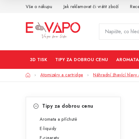
Přejít
Vše o nákupu
Jak reklamovat či vrátit zboží
Rec
na
obsah
3D TISK
TIPY ZA DOBROU CENU
AROMATA
Domů
Atomizéry a cartridge
Náhradní žhavící hlavy 
P
K
Přeskočit
Tipy za dobrou cenu
kategorie
a
o
t
Aromata a příchutě
s
E-liquidy
e
t
E-cigarety