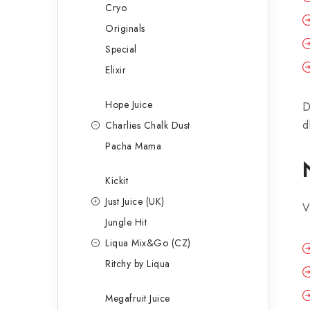
Cryo
Originals
Special
Elixir
Hope Juice
D
d
Charlies Chalk Dust
Pacha Mama
Kickit
Just Juice (UK)
V
Jungle Hit
Liqua Mix&Go (CZ)
Ritchy by Liqua
Megafruit Juice