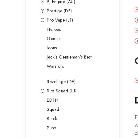
PJ Empire (AU)
Prestige (DE)
Pro Vape (LT)
Heroes
Genius
Icons
Jack's Gentleman's Best
Warriors
Revoltage (DE)
Riot Squad (UK)
EDTN
Squad
P
Black
v
Punx
c