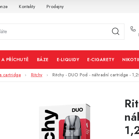
enze
Kontakty
Prodejny
Volná místa
 A PŘÍCHUTĚ
BÁZE
E-LIQUIDY
E-CIGARETY
NIKOT
a cartridge
Ritchy
Ritchy - DUO Pod - náhradní cartridge - 1,2
Ri
ná
1,