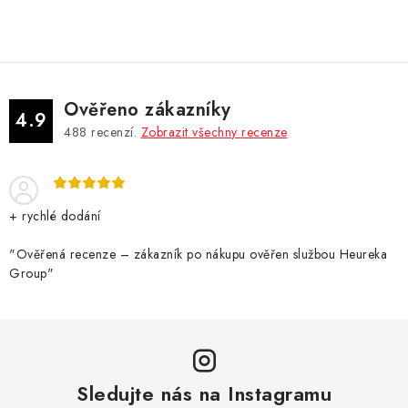
DÁRKOVÉ VOUCHERY
ATOMIZÉRY A CARTRIDGE
DIY
Ověřeno zákazníky
4.9
488
recenzí.
Zobrazit všechny recenze
BATERIE A NABÍJEČKY
GRIPY & MODY
+ rychlé dodání
JEDNORÁZOVÉ A DOBÍJECÍ E-CIGARETY
"Ověřená recenze – zákazník po nákupu ověřen službou Heureka
Group"
NIKOTINOVÝ FILM
PŘÍSLUŠENSTVÍ
ZNAČKY
Sledujte nás na Instagramu