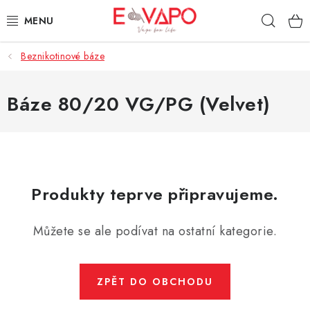
Přejít
Hleda
na
obsah
Beznikotinové báze
3D TISK
TIPY ZA DOBROU CENU
Báze 80/20 VG/PG (Velvet)
AROMATA A PŘÍCHUTĚ
BÁZE
Produkty teprve připravujeme.
E-LIQUIDY
Můžete se ale podívat na ostatní kategorie.
E-CIGARETY
NIKOTINOVÉ SÁČKY
ZPĚT DO OBCHODU