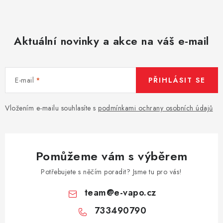
Vše o nákupu
Jak reklamovat či vrátit zboží
Recenze
Kontakty
Prodejny
Volná místa
Aktuální novinky a akce na váš e-mail
E-mail
PŘIHLÁSIT SE
Vložením e-mailu souhlasíte s
podmínkami ochrany osobních údajů
Pomůžeme vám s výběrem
Potřebujete s něčím poradit? Jsme tu pro vás!
team
@
e-vapo.cz
733490790