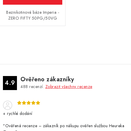
Beznikotinová báze Imperia -
ZERO FIFTY 50PG/50VG
O
v
l
á
d
Ověřeno zákazníky
a
4.9
488
recenzí.
Zobrazit všechny recenze
c
í
p
r
+ rychlé dodání
v
k
"Ověřená recenze – zákazník po nákupu ověřen službou Heureka