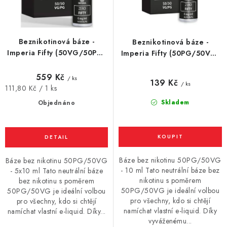
k
u
Vše o nákupu
Jak reklamovat či vrátit zboží
Recenze
t
k
Kontakty
Prodejny
Volná místa
ů
t
Beznikotinová báze -
Beznikotinová báze -
ů
Imperia Fifty (50VG/50PG)
Imperia Fifty (50PG/50VG)
5x10ml
10ml
559 Kč
/ ks
139 Kč
/ ks
Měrná
111,80 Kč / 1 ks
cena:
Skladem
Objednáno
Báze bez nikotinu 50PG/50VG
Báze bez nikotinu 50PG/50VG
- 10 ml Tato neutrální báze bez
- 5x10 ml Tato neutrální báze
nikotinu s poměrem
bez nikotinu s poměrem
50PG/50VG je ideální volbou
50PG/50VG je ideální volbou
pro všechny, kdo si chtějí
pro všechny, kdo si chtějí
namíchat vlastní e-liquid. Díky
namíchat vlastní e-liquid. Díky...
vyváženému...