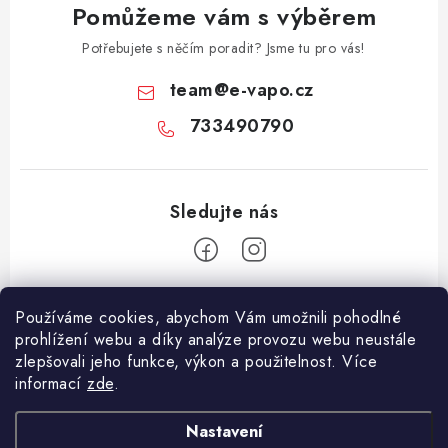
Pomůžeme vám s výběrem
Potřebujete s něčím poradit? Jsme tu pro vás!
team
@
e-vapo.cz
733490790
Z
Používáme cookies, abychom Vám umožnili pohodlné
á
prohlížení webu a díky analýze provozu webu neustále
Facebook
p
zlepšovali jeho funkce, výkon a použitelnost. Více
informací
zde
.
a
Informace pro vás
t
Nastavení
í
Vše o nákupu