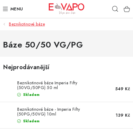
Přejít
Hleda
na
obsah
Beznikotinové báze
3D TISK
TIPY ZA DOBROU CENU
Báze 50/50 VG/PG
AROMATA A PŘÍCHUTĚ
Nejprodávanější
BÁZE
Beznikotinová báze Imperia Fifty
E-LIQUIDY
(50VG/50PG) 50 ml
549 Kč
Skladem
E-CIGARETY
Beznikotinová báze - Imperia Fifty
(50PG/50VG) 10ml
139 Kč
NIKOTINOVÉ SÁČKY
Skladem