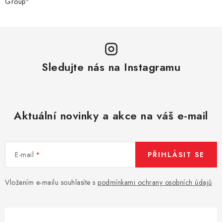
Group"
y
v
ý
p
i
Sledujte nás na Instagramu
s
u
Aktuální novinky a akce na váš e-mail
E-mail
PŘIHLÁSIT SE
Vložením e-mailu souhlasíte s
podmínkami ochrany osobních údajů