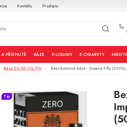
enze
Kontakty
Prodejny
Volná místa
 A PŘÍCHUTĚ
BÁZE
E-LIQUIDY
E-CIGARETY
NIKOT
Báze 50/50 VG/PG
Beznikotinová báze - Imperia Fifty (50V
Be
Tip
Im
(5