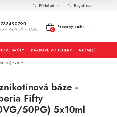
Přihlášení
Registrace
733490790
Prázdný košík
Po – Pá: 9:30 – 17:30
NÁKUPNÍ
KOŠÍK
INOVÉ SÁČKY
DÁRKOVÉ VOUCHERY
ATOMIZÉRY A CART
G/50PG) 5x10ml
znikotinová báze -
peria Fifty
0VG/50PG) 5x10ml