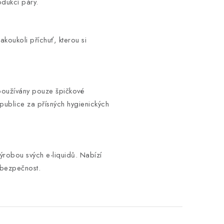
odukcí páry.
koukoli příchuť, kterou si
 používány pouze špičkové
publice za přísných hygienických
 výrobou svých e-liquidů. Nabízí
 bezpečnost.