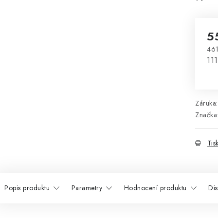
5
461
Mě
111
Záruka
:
Značka
Tis
Popis produktu
Parametry
Hodnocení produktu
Di