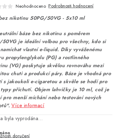
Podrobnosti hodnocení
Neohodnoceno
bez nikotinu 50PG/50VG - 5x10 ml
neutrální báze bez nikotinu s poměrem
50VG je ideální volbou pro všechny, kdo si
 namíchat vlastní e-liquid. Díky vyváženému
u propylenglykolu (PG) a rostlinného
rinu (VG) poskytuje skvělou rovnováhu mezi
itou chuti a produkcí páry. Báze je vhodná pro
í s jakoukoli e-cigaretou a skvěle se hodí pro
typy příchutí. Objem lahvičky je 10 ml, což je
ní pro menší míchání nebo testování nových
ptů".
Více informací
ka byla vyprodána…
náno
žnosti doručení