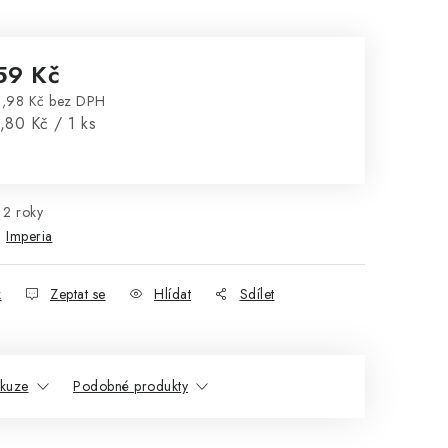
59 Kč
,98 Kč bez DPH
rná cena:
,80 Kč / 1 ks
2 roky
:
Imperia
k
Zeptat se
Hlídat
Sdílet
skuze
Podobné produkty