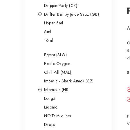
Drippin Party (CZ)
Drifter Bar by Juice Sauz (GB)
Hyper 5ml
I
6ml
16ml
O
B
Egoist (SLO)
v
Exotic Oxygen
Chill Pill (MAL)
S
Imperia - Shark Attack (CZ)
Infamous (HR)
LongZ
Liqonic
NOID Mixtures
P
V
Drops