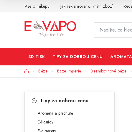
Přejít
Vše o nákupu
Jak reklamovat či vrátit zboží
Rec
na
obsah
3D TISK
TIPY ZA DOBROU CENU
AROMATA
Domů
Báze
Báze Imperia
Beznikotinové báze
P
K
Přeskočit
Tipy za dobrou cenu
kategorie
a
o
t
Aromata a příchutě
s
E-liquidy
e
t
E-cigarety