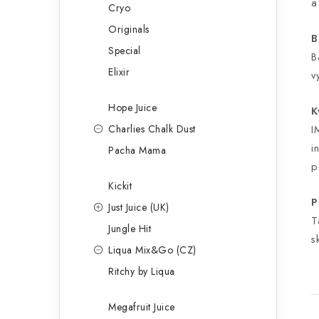
a
Cryo
Originals
B
Special
B
Elixir
v
Hope Juice
K
Charlies Chalk Dust
I
i
Pacha Mama
p
Kickit
P
Just Juice (UK)
T
Jungle Hit
s
Liqua Mix&Go (CZ)
Ritchy by Liqua
Megafruit Juice