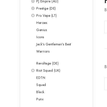
PJ Empire (AU)
Prestige (DE)
B
Pro Vape (LT)
Heroes
Genius
Icons
Jack's Gentleman's Best
Warriors
Revoltage (DE)
B
Riot Squad (UK)
EDTN
Squad
Black
Punx