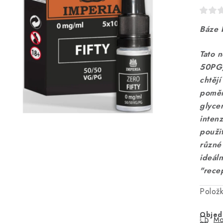
Báze 
Tato 
50PG/
chtějí
poměr
glyce
intenz
použit
různé 
ideál
"rece
Polož
Objed
Mo