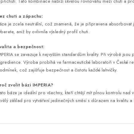
 příchutí. Tato kombinace nabízí skvělou rovnováhu mezi chutí a pr
ez chuti a zápachu:
áze je zcela neutrální, což znamená, že je připravena absorbovat ja
yberete, aniž by ovlivnila výsledný profil chuti.
valita a bezpečnost:
MPERIA se zavazuje k nejvyšším standardům kvality. Při výrobě jsou
ngredience. Výroba probíhá ve farmaceutické laboratoři v České re
odmínek, což zajišťuje bezpečnost a čistotu každé lahvičky.
roč zvolit bázi IMPERIA?
ato báze je ideální pro všechny, kteří chtějí mít plnou kontrolu nad
kvělý základ pro vytváření jedinečných směsí s důrazem na kvalitu a