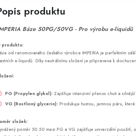
Popis produktu
MPERIA Báze 50PG/50VG - Pro výrobu e-liquidů
 produktu:
áze od renomovaného českého výrobce IMPERIA je perfektním zákl
lastních e-liquidů. Díky neutrálnímu složení je připravena k dochuce
ložení:
PG (Propylen glykol):
Zajišťuje intenzivní přenos chuti a silnější 
VG (Rostlinný glycerin):
Produkuje hustou, jemnou páru, která 
oměr složek:
yvážený poměr 50:50 mezi PG a VG zajišťuje univerzální použití, id