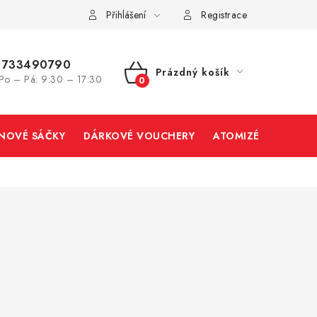
Přihlášení
Registrace
733490790
Prázdný košík
Po – Pá: 9:30 – 17:30
NÁKUPNÍ
KOŠÍK
INOVÉ SÁČKY
DÁRKOVÉ VOUCHERY
ATOMIZÉRY A CART