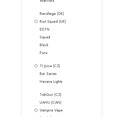
Warriors
Revoltage (DE)
Riot Squad (UK)
EDTN
Squad
Black
Punx
TI Juice (CZ)
Bar Series
Havana Lights
TobGun (CZ)
UAHU (CAN)
Vampire Vape