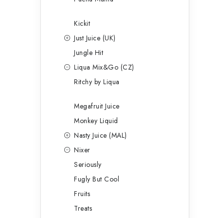
Kickit
Just Juice (UK)
Jungle Hit
Liqua Mix&Go (CZ)
Ritchy by Liqua
Megafruit Juice
Monkey Liquid
Nasty Juice (MAL)
Nixer
Seriously
Fugly But Cool
Fruits
Treats