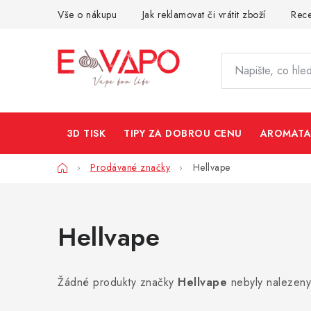
Přejít
Vše o nákupu
Jak reklamovat či vrátit zboží
Rec
na
obsah
3D TISK
TIPY ZA DOBROU CENU
AROMATA
Domů
Prodávané značky
Hellvape
Hellvape
Žádné produkty značky
Hellvape
nebyly nalezeny