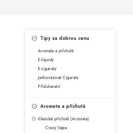
P
K
Přeskočit
Tipy za dobrou cenu
kategorie
a
o
t
Aromata a příchutě
s
E-liquidy
e
t
E-cigarety
g
r
Jednorázové Cigarety
o
Příslušenství
a
r
n
i
Aromata a příchutě
e
n
Klasické příchutě (Aromata)
í
Crazy Vape