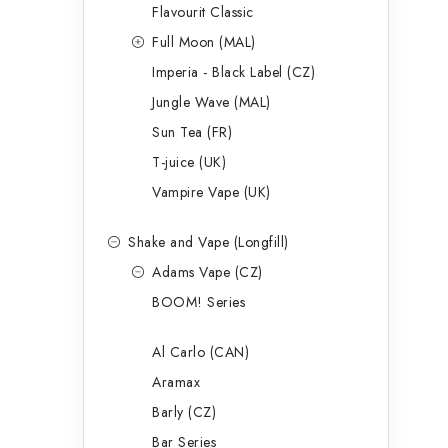
p
Flavourit Classic
a
Full Moon (MAL)
Imperia - Black Label (CZ)
n
Jungle Wave (MAL)
e
Sun Tea (FR)
l
T-juice (UK)
Vampire Vape (UK)
Shake and Vape (Longfill)
Adams Vape (CZ)
BOOM! Series
Al Carlo (CAN)
Aramax
Barly (CZ)
Bar Series