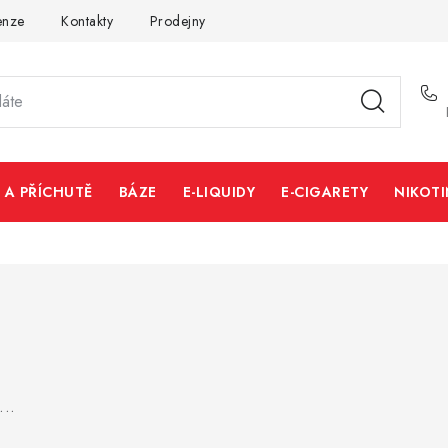
enze
Kontakty
Prodejny
Volná místa
 A PŘÍCHUTĚ
BÁZE
E-LIQUIDY
E-CIGARETY
NIKOT
...